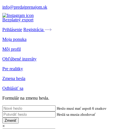
info@predajprenajom.sk
Bezplatný export
Prihlásenie
Registrácia
Moja ponuka
Môj profil
Obľúbené inzeráty
Pre realitky
Zmena hesla
Odhlásiť sa
Formulár na zmenu hesla.
Heslo musí mať aspoň 6 znakov
Heslá sa musia zhodovať
Zmeniť
×