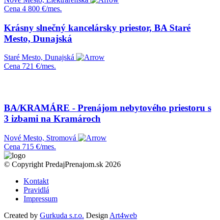
Cena
4 800 €/mes.
Krásny slnečný kancelársky priestor, BA Staré
Mesto, Dunajská
Staré Mesto, Dunajská
Cena
721 €/mes.
BA/KRAMÁRE - Prenájom nebytového priestoru s
3 izbami na Kramároch
Nové Mesto, Stromová
Cena
715 €/mes.
© Copyright PredajPrenajom.sk 2026
Kontakt
Pravidlá
Impressum
Created by
Gurkuda s.r.o.
Design
Art4web