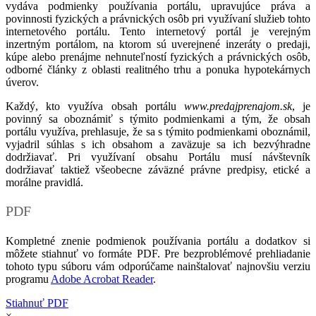
vydáva podmienky používania portálu, upravujúce práva a
povinnosti fyzických a právnických osôb pri využívaní služieb tohto
internetového portálu. Tento internetový portál je verejným
inzertným portálom, na ktorom sú uverejnené inzeráty o predaji,
kúpe alebo prenájme nehnuteľností fyzických a právnických osôb,
odborné články z oblasti realitného trhu a ponuka hypotekárnych
úverov.
Každý, kto využíva obsah portálu
www.predajprenajom.sk
, je
povinný sa oboznámiť s týmito podmienkami a tým, že obsah
portálu využíva, prehlasuje, že sa s týmito podmienkami oboznámil,
vyjadril súhlas s ich obsahom a zaväzuje sa ich bezvýhradne
dodržiavať. Pri využívaní obsahu Portálu musí návštevník
dodržiavať taktiež všeobecne záväzné právne predpisy, etické a
morálne pravidlá.
PDF
Kompletné znenie podmienok používania portálu a dodatkov si
môžete stiahnuť vo formáte PDF. Pre bezproblémové prehliadanie
tohoto typu súboru vám odporúčame nainštalovať najnovšiu verziu
programu
Adobe Acrobat Reader
.
Stiahnuť PDF
×