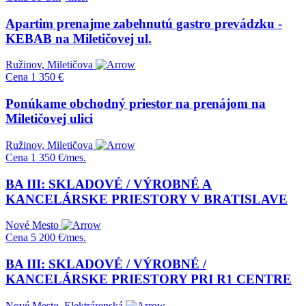
Apartim prenajme zabehnutú gastro prevádzku -
KEBAB na Miletičovej ul.
Ružinov, Miletičova
Cena
1 350 €
Ponúkame obchodný priestor na prenájom na
Miletičovej ulici
Ružinov, Miletičova
Cena
1 350 €/mes.
BA III: SKLADOVÉ / VÝROBNÉ A
KANCELÁRSKE PRIESTORY V BRATISLAVE
Nové Mesto
Cena
5 200 €/mes.
BA III: SKLADOVÉ / VÝROBNÉ /
KANCELÁRSKE PRIESTORY PRI R1 CENTRE
Nové Mesto, Elektrárenská