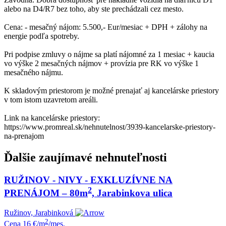
alebo na D4/R7 bez toho, aby ste prechádzali cez mesto.
Cena: - mesačný nájom: 5.500,- Eur/mesiac + DPH + zálohy na
energie podľa spotreby.
Pri podpise zmluvy o nájme sa platí nájomné za 1 mesiac + kaucia
vo výške 2 mesačných nájmov + provízia pre RK vo výške 1
mesačného nájmu.
K skladovým priestorom je možné prenajať aj kancelárske priestory
v tom istom uzavretom areáli.
Link na kancelárske priestory:
https://www.promreal.sk/nehnutelnost/3939-kancelarske-priestory-
na-prenajom
Ďalšie zaujímavé nehnuteľnosti
RUŽINOV - NIVY - EXKLUZÍVNE NA
2
PRENÁJOM – 80m
, Jarabinkova ulica
Ružinov, Jarabinková
2
Cena
16 €/m
/mes.