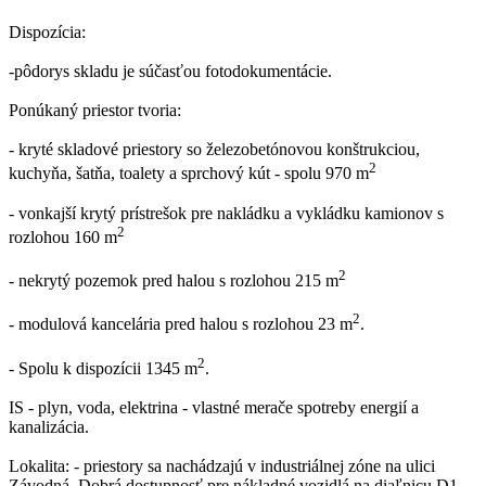
Dispozícia:
-pôdorys skladu je súčasťou fotodokumentácie.
Ponúkaný priestor tvoria:
- kryté skladové priestory so železobetónovou konštrukciou,
2
kuchyňa, šatňa, toalety a sprchový kút - spolu 970 m
- vonkajší krytý prístrešok pre nakládku a vykládku kamionov s
2
rozlohou 160 m
2
- nekrytý pozemok pred halou s rozlohou 215 m
2
- modulová kancelária pred halou s rozlohou 23 m
.
2
- Spolu k dispozícii 1345 m
.
IS - plyn, voda, elektrina - vlastné merače spotreby energií a
kanalizácia.
Lokalita: - priestory sa nachádzajú v industriálnej zóne na ulici
Závodná. Dobrá dostupnosť pre nákladné vozidlá na diaľnicu D1