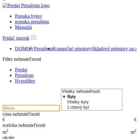
Ponuka bytov
ponuka prenájmu
Magazín
Pridať inzerát
DOMOV
Prenájom
Komerčné priestory
Skladové priestory na 
Filter nehnuteľností
Predaj
Prenájom
Hypofilter
cena nehnuteľnosti
€
€
rozloha nehnuteľnosti
2
2
m
m
okolie