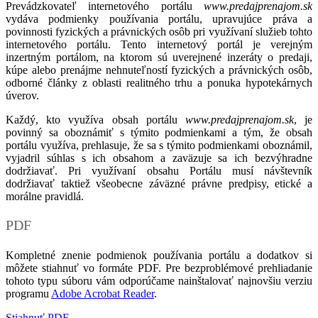
Prevádzkovateľ internetového portálu
www.predajprenajom.sk
vydáva podmienky používania portálu, upravujúce práva a
povinnosti fyzických a právnických osôb pri využívaní služieb tohto
internetového portálu. Tento internetový portál je verejným
inzertným portálom, na ktorom sú uverejnené inzeráty o predaji,
kúpe alebo prenájme nehnuteľností fyzických a právnických osôb,
odborné články z oblasti realitného trhu a ponuka hypotekárnych
úverov.
Každý, kto využíva obsah portálu
www.predajprenajom.sk
, je
povinný sa oboznámiť s týmito podmienkami a tým, že obsah
portálu využíva, prehlasuje, že sa s týmito podmienkami oboznámil,
vyjadril súhlas s ich obsahom a zaväzuje sa ich bezvýhradne
dodržiavať. Pri využívaní obsahu Portálu musí návštevník
dodržiavať taktiež všeobecne záväzné právne predpisy, etické a
morálne pravidlá.
PDF
Kompletné znenie podmienok používania portálu a dodatkov si
môžete stiahnuť vo formáte PDF. Pre bezproblémové prehliadanie
tohoto typu súboru vám odporúčame nainštalovať najnovšiu verziu
programu
Adobe Acrobat Reader
.
Stiahnuť PDF