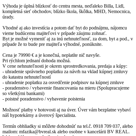
Výhoda je úplná blízkosť do centra mesta, neďaleko Billa, Lidl,
kompletná sieť obchodov, blízko škola, škôlka, MHD, Nemocnica,
úrady.
Vhodné aj ako investícia a potom dať byt do podnájmu, nájomcu
vieme budúcemu majiteľovi v prípade záujmu zohnať.
Byt je možné vymeniť aj za inú nehnuteľnosť, za dom, byt a pod., v
prípade že to bude pre majiteľa výhodné, ponúknite.
Cena je 79990 € a je konečná, neplatíte nič navyše.
Pri rýchlom jednaní dohoda možná.
V cene nehnuteľnosti je okrem sprostredkovania, predaja a kúpy:
- uhradenie správneho poplatku za návrh na vklad kúpnej zmluvy
do katastra nehnuteľností
- uhradenie poplatku za osvedčenie podpisov na kúpnej zmluve
- poradenstvo / vybavenie financovania na mieru (Spolupracujeme
so všetkými bankami)
- poistné poradenstvo / vybavenie poistenia
Možnosť platby v hotovosti aj na úver. Úver vám bezplatne vybaví
náš hypotekárny a úverový špecialista.
Termín obhliadky si môžete dohodnúť na tel.č. 0918 709 037, alebo
mailom: mfazika@bvreal.sk alebo osobne v kancelárii BV REAL.