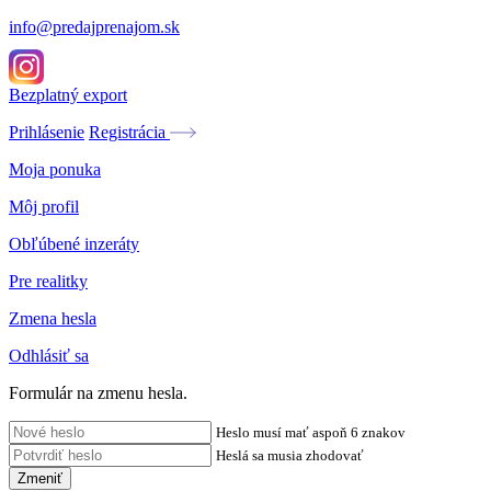
info@predajprenajom.sk
Bezplatný export
Prihlásenie
Registrácia
Moja ponuka
Môj profil
Obľúbené inzeráty
Pre realitky
Zmena hesla
Odhlásiť sa
Formulár na zmenu hesla.
Heslo musí mať aspoň 6 znakov
Heslá sa musia zhodovať
Zmeniť