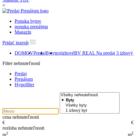
×
Ponuka bytov
ponuka prenájmu
Magazín
Pridať inzerát
DOMOV
Predaj
Byty
trojizbové
BV REAL Na predaj 3 izbový 
Filter nehnuteľností
Predaj
Prenájom
Hypofilter
cena nehnuteľnosti
€
€
rozloha nehnuteľnosti
2
2
m
m