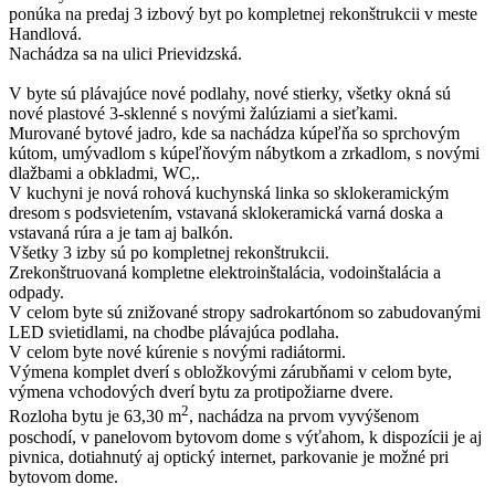
ponúka na predaj 3 izbový byt po kompletnej rekonštrukcii v meste
Handlová.
Nachádza sa na ulici Prievidzská.
V byte sú plávajúce nové podlahy, nové stierky, všetky okná sú
nové plastové 3-sklenné s novými žalúziami a sieťkami.
Murované bytové jadro, kde sa nachádza kúpeľňa so sprchovým
kútom, umývadlom s kúpeľňovým nábytkom a zrkadlom, s novými
dlažbami a obkladmi, WC,.
V kuchyni je nová rohová kuchynská linka so sklokeramickým
dresom s podsvietením, vstavaná sklokeramická varná doska a
vstavaná rúra a je tam aj balkón.
Všetky 3 izby sú po kompletnej rekonštrukcii.
Zrekonštruovaná kompletne elektroinštalácia, vodoinštalácia a
odpady.
V celom byte sú znižované stropy sadrokartónom so zabudovanými
LED svietidlami, na chodbe plávajúca podlaha.
V celom byte nové kúrenie s novými radiátormi.
Výmena komplet dverí s obložkovými zárubňami v celom byte,
výmena vchodových dverí bytu za protipožiarne dvere.
2
Rozloha bytu je 63,30 m
, nachádza na prvom vyvýšenom
poschodí, v panelovom bytovom dome s výťahom, k dispozícii je aj
pivnica, dotiahnutý aj optický internet, parkovanie je možné pri
bytovom dome.