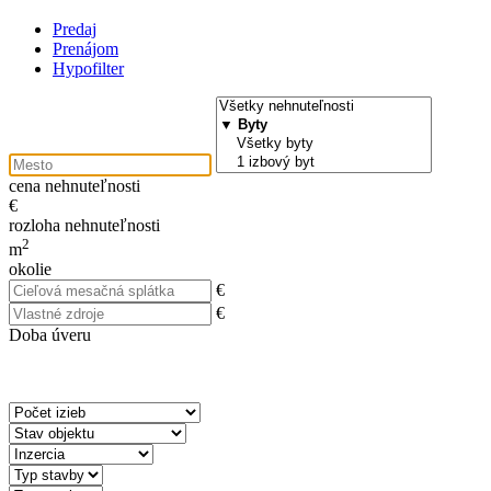
Predaj
Prenájom
Hypofilter
cena nehnuteľnosti
€
rozloha nehnuteľnosti
2
m
okolie
€
€
Doba úveru