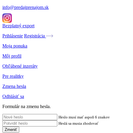
info@predajprenajom.sk
Bezplatný export
Prihlásenie
Registrácia
Moja ponuka
Môj profil
Obľúbené inzeráty
Pre realitky
Zmena hesla
Odhlásiť sa
Formulár na zmenu hesla.
Heslo musí mať aspoň 6 znakov
Heslá sa musia zhodovať
Zmeniť