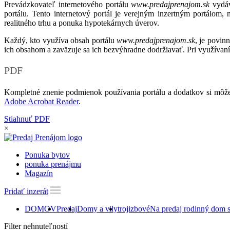
Prevádzkovateľ internetového portálu
www.predajprenajom.sk
vydáv
portálu. Tento internetový portál je verejným inzertným portálom,
realitného trhu a ponuka hypotekárnych úverov.
Každý, kto využíva obsah portálu
www.predajprenajom.sk
, je povin
ich obsahom a zaväzuje sa ich bezvýhradne dodržiavať. Pri využívaní
PDF
Kompletné znenie podmienok používania portálu a dodatkov si môže
Adobe Acrobat Reader
.
Stiahnuť PDF
×
Ponuka bytov
ponuka prenájmu
Magazín
Pridať inzerát
DOMOV
Predaj
Domy a vily
trojizbové
Na predaj rodinný dom
Filter nehnuteľností