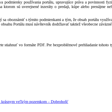
a podmienky používania portálu, upravujúce práva a povinnosti fyzic
 na ktorom sú uverejnené inzeráty o predaji, kúpe alebo prenájme ne
ný sa oboznámiť s týmito podmienkami a tým, že obsah portálu využíva,
 obsahu Portálu musí návštevník dodržiavať taktiež všeobecne záväzné 
te stiahnuť vo formáte PDF. Pre bezproblémové prehliadanie tohoto 
 s krásnym veľkým pozemkom – Dobrohošť