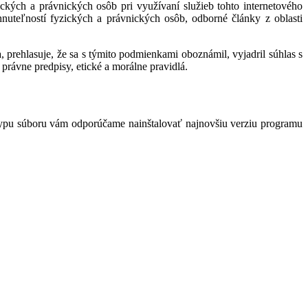
kých a právnických osôb pri využívaní služieb tohto internetového
hnuteľností fyzických a právnických osôb, odborné články z oblasti
 prehlasuje, že sa s týmito podmienkami oboznámil, vyjadril súhlas s
právne predpisy, etické a morálne pravidlá.
typu súboru vám odporúčame nainštalovať najnovšiu verziu programu