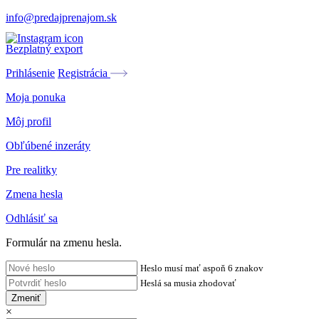
info@predajprenajom.sk
Bezplatný export
Prihlásenie
Registrácia
Moja ponuka
Môj profil
Obľúbené inzeráty
Pre realitky
Zmena hesla
Odhlásiť sa
Formulár na zmenu hesla.
Heslo musí mať aspoň 6 znakov
Heslá sa musia zhodovať
Zmeniť
×