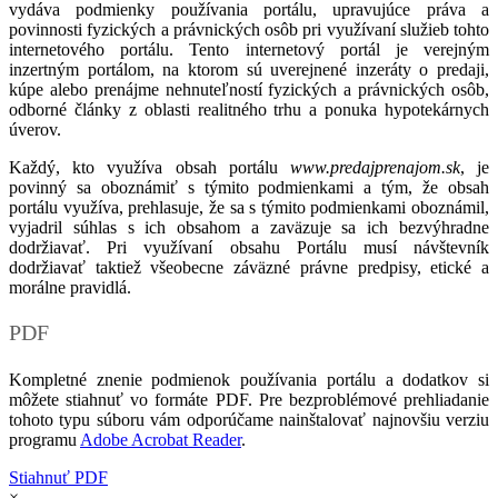
vydáva podmienky používania portálu, upravujúce práva a
povinnosti fyzických a právnických osôb pri využívaní služieb tohto
internetového portálu. Tento internetový portál je verejným
inzertným portálom, na ktorom sú uverejnené inzeráty o predaji,
kúpe alebo prenájme nehnuteľností fyzických a právnických osôb,
odborné články z oblasti realitného trhu a ponuka hypotekárnych
úverov.
Každý, kto využíva obsah portálu
www.predajprenajom.sk
, je
povinný sa oboznámiť s týmito podmienkami a tým, že obsah
portálu využíva, prehlasuje, že sa s týmito podmienkami oboznámil,
vyjadril súhlas s ich obsahom a zaväzuje sa ich bezvýhradne
dodržiavať. Pri využívaní obsahu Portálu musí návštevník
dodržiavať taktiež všeobecne záväzné právne predpisy, etické a
morálne pravidlá.
PDF
Kompletné znenie podmienok používania portálu a dodatkov si
môžete stiahnuť vo formáte PDF. Pre bezproblémové prehliadanie
tohoto typu súboru vám odporúčame nainštalovať najnovšiu verziu
programu
Adobe Acrobat Reader
.
Stiahnuť PDF
×