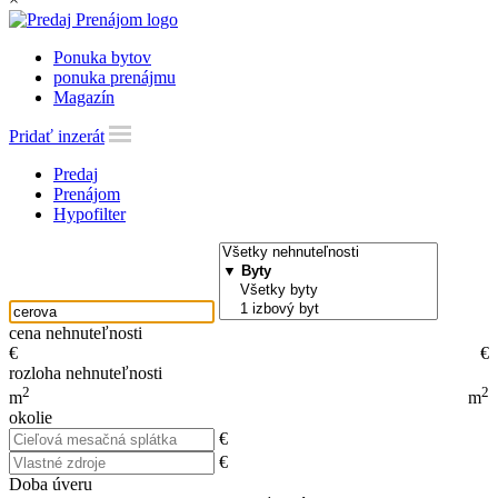
Ponuka bytov
ponuka prenájmu
Magazín
Pridať inzerát
Predaj
Prenájom
Hypofilter
cena nehnuteľnosti
€
€
rozloha nehnuteľnosti
2
2
m
m
okolie
€
€
Doba úveru