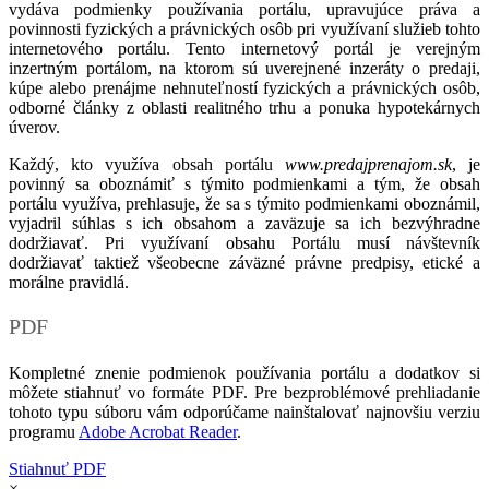
vydáva podmienky používania portálu, upravujúce práva a
povinnosti fyzických a právnických osôb pri využívaní služieb tohto
internetového portálu. Tento internetový portál je verejným
inzertným portálom, na ktorom sú uverejnené inzeráty o predaji,
kúpe alebo prenájme nehnuteľností fyzických a právnických osôb,
odborné články z oblasti realitného trhu a ponuka hypotekárnych
úverov.
Každý, kto využíva obsah portálu
www.predajprenajom.sk
, je
povinný sa oboznámiť s týmito podmienkami a tým, že obsah
portálu využíva, prehlasuje, že sa s týmito podmienkami oboznámil,
vyjadril súhlas s ich obsahom a zaväzuje sa ich bezvýhradne
dodržiavať. Pri využívaní obsahu Portálu musí návštevník
dodržiavať taktiež všeobecne záväzné právne predpisy, etické a
morálne pravidlá.
PDF
Kompletné znenie podmienok používania portálu a dodatkov si
môžete stiahnuť vo formáte PDF. Pre bezproblémové prehliadanie
tohoto typu súboru vám odporúčame nainštalovať najnovšiu verziu
programu
Adobe Acrobat Reader
.
Stiahnuť PDF
×