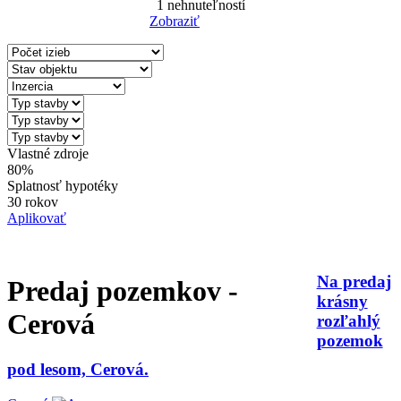
1
nehnuteľností
Zobraziť
Reset Filter
Vlastné zdroje
80%
Splatnosť hypotéky
30 rokov
Aplikovať
Na predaj
Predaj pozemkov -
krásny
Cerová
rozľahlý
pozemok
pod lesom, Cerová.