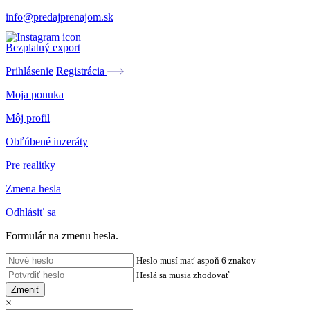
info@predajprenajom.sk
Bezplatný export
Prihlásenie
Registrácia
Moja ponuka
Môj profil
Obľúbené inzeráty
Pre realitky
Zmena hesla
Odhlásiť sa
Formulár na zmenu hesla.
Heslo musí mať aspoň 6 znakov
Heslá sa musia zhodovať
Zmeniť
×