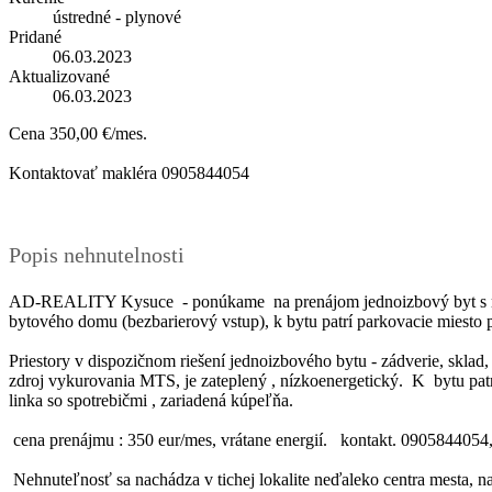
ústredné - plynové
Pridané
06.03.2023
Aktualizované
06.03.2023
Cena
350,00 €/mes.
Kontaktovať makléra
0905844054
Popis nehnutelnosti
AD-REALITY Kysuce - ponúkame na prenájom jednoizbový byt s možn
bytového domu (bezbarierový vstup), k bytu patrí parkovacie miesto 
Priestory v dispozičnom riešení jednoizbového bytu - zádverie, skla
zdroj vykurovania MTS, je zateplený , nízkoenergetický. K bytu pa
linka so spotrebičmi , zariadená kúpeľňa.
cena prenájmu : 350 eur/mes, vrátane energií. kontakt. 0905844054
Nehnuteľnosť sa nachádza v tichej lokalite neďaleko centra mesta, n