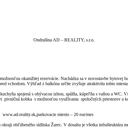
Ondrašina
AD – REALITY, s.r.o.
osťou okamžitej rezervácie. Nachádza sa v novostavbe bytovej budo
pred vchodom. Výhľad z balkóna určite zvyšuje atraktivitu tohto miest
d, kuchyňa spojená s obývacou izbou, spálňa, kúpeľňa s vaňou a WC. Vs
tri pivničná kobka s možnosťou využívania spoločných priestorov a k
, www.ad-reality.sk,parkovacie miesto – 20 eur/mes
a okraji obľúbeného sídliska Žarec. V dosahu je všetka infraštruktúra 