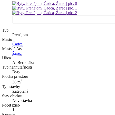
Typ
Prenájom
Mesto
Čadca
Mestská časť
Žarec
Ulica
A. Bernoláka
Typ nehnuteľnosti
Byty
Plocha priestoru
2
36 m
Typ stavby
Zateplená
Stav objektu
Novostavba
Počet izieb
1
Kúrenie