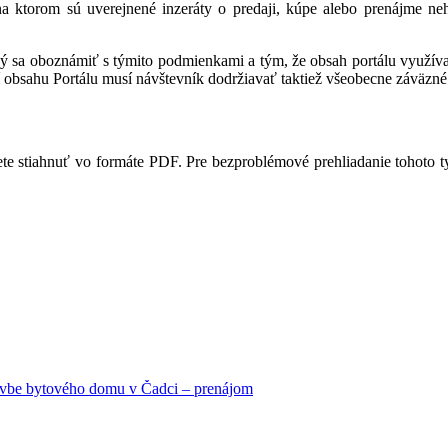
 na ktorom sú uverejnené inzeráty o predaji, kúpe alebo prenájme ne
ný sa oboznámiť s týmito podmienkami a tým, že obsah portálu využíva,
 obsahu Portálu musí návštevník dodržiavať taktiež všeobecne záväzné 
te stiahnuť vo formáte PDF. Pre bezproblémové prehliadanie tohoto 
avbe bytového domu v Čadci – prenájom