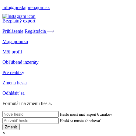
info@predajprenajom.sk
Bezplatný export
Prihlásenie
Registrácia
Moja ponuka
Môj profil
Obľúbené inzeráty
Pre realitky
Zmena hesla
Odhlásiť sa
Formulár na zmenu hesla.
Heslo musí mať aspoň 6 znakov
Heslá sa musia zhodovať
Zmeniť
×