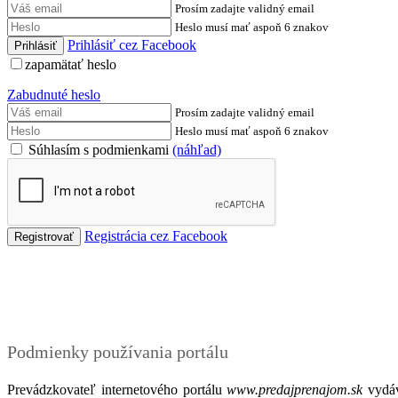
Prosím zadajte validný email
Heslo musí mať aspoň 6 znakov
Prihlásiť cez Facebook
zapamätať heslo
Zabudnuté heslo
Prosím zadajte validný email
Heslo musí mať aspoň 6 znakov
Súhlasím s podmienkami
(náhľad)
Registrácia cez Facebook
Podmienky
Podmienky používania portálu
Prevádzkovateľ internetového portálu
www.predajprenajom.sk
vydáv