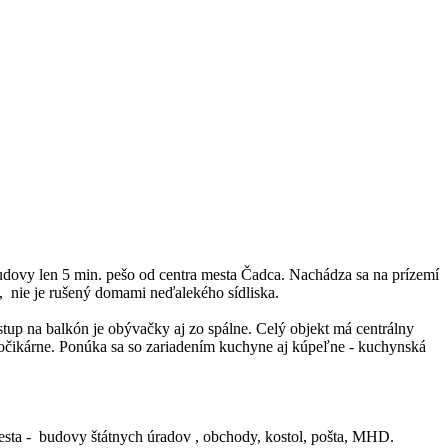
vy len 5 min. pešo od centra mesta Čadca. Nachádza sa na prízemí
a, nie je rušený domami neďalekého sídliska.
tup na balkón je obývačky aj zo spálne. Celý objekt má centrálny
očikárne. Ponúka sa so zariadením kuchyne aj kúpeľne - kuchynská
mesta - budovy štátnych úradov , obchody, kostol, pošta, MHD.