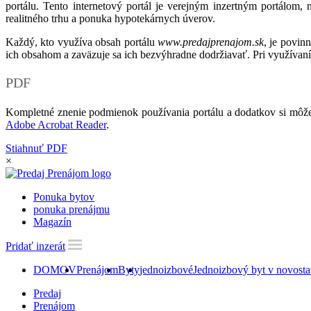
portálu. Tento internetový portál je verejným inzertným portálom,
realitného trhu a ponuka hypotekárnych úverov.
Každý, kto využíva obsah portálu
www.predajprenajom.sk
, je povin
ich obsahom a zaväzuje sa ich bezvýhradne dodržiavať. Pri využívaní
PDF
Kompletné znenie podmienok používania portálu a dodatkov si môže
Adobe Acrobat Reader
.
Stiahnuť PDF
×
Ponuka bytov
ponuka prenájmu
Magazín
Pridať inzerát
DOMOV
Prenájom
Byty
jednoizbové
Jednoizbový byt v novost
Predaj
Prenájom