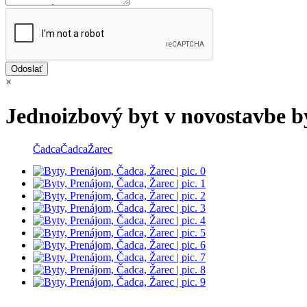
×
Jednoizbový byt v novostavbe 
Čadca
Čadca
Žarec