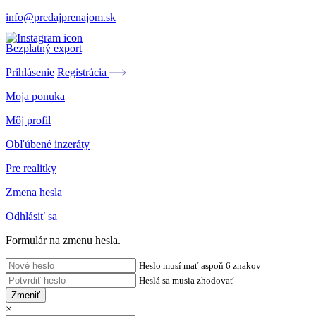
info@predajprenajom.sk
Bezplatný export
Prihlásenie
Registrácia
Moja ponuka
Môj profil
Obľúbené inzeráty
Pre realitky
Zmena hesla
Odhlásiť sa
Formulár na zmenu hesla.
Heslo musí mať aspoň 6 znakov
Heslá sa musia zhodovať
Zmeniť
×