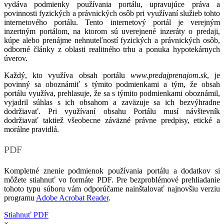
vydáva podmienky používania portálu, upravujúce práva a
povinnosti fyzických a právnických osôb pri využívaní služieb tohto
internetového portálu. Tento internetový portál je verejným
inzertným portálom, na ktorom sú uverejnené inzeráty o predaji,
kúpe alebo prenájme nehnuteľností fyzických a právnických osôb,
odborné články z oblasti realitného trhu a ponuka hypotekárnych
úverov.
Každý, kto využíva obsah portálu
www.predajprenajom.sk
, je
povinný sa oboznámiť s týmito podmienkami a tým, že obsah
portálu využíva, prehlasuje, že sa s týmito podmienkami oboznámil,
vyjadril súhlas s ich obsahom a zaväzuje sa ich bezvýhradne
dodržiavať. Pri využívaní obsahu Portálu musí návštevník
dodržiavať taktiež všeobecne záväzné právne predpisy, etické a
morálne pravidlá.
PDF
Kompletné znenie podmienok používania portálu a dodatkov si
môžete stiahnuť vo formáte PDF. Pre bezproblémové prehliadanie
tohoto typu súboru vám odporúčame nainštalovať najnovšiu verziu
programu
Adobe Acrobat Reader
.
Stiahnuť PDF
×