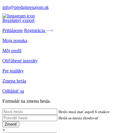
info@predajprenajom.sk
Bezplatný export
Prihlásenie
Registrácia
Moja ponuka
Môj profil
Obľúbené inzeráty
Pre realitky
Zmena hesla
Odhlásiť sa
Formulár na zmenu hesla.
Heslo musí mať aspoň 6 znakov
Heslá sa musia zhodovať
Zmeniť
×