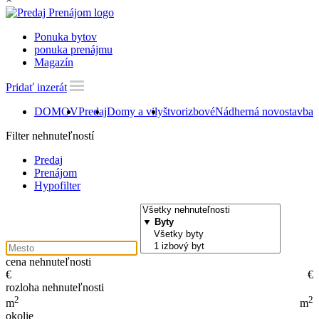
Ponuka bytov
ponuka prenájmu
Magazín
Pridať inzerát
DOMOV
Predaj
Domy a vily
štvorizbové
Nádherná novostavba R
Filter nehnuteľností
Predaj
Prenájom
Hypofilter
cena nehnuteľnosti
€
€
rozloha nehnuteľnosti
2
2
m
m
okolie