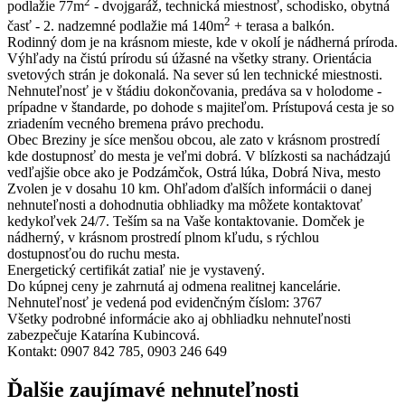
2
podlažie 77m
- dvojgaráž, technická miestnosť, schodisko, obytná
2
časť - 2. nadzemné podlažie má 140m
+ terasa a balkón.
Rodinný dom je na krásnom mieste, kde v okolí je nádherná príroda.
Výhľady na čistú prírodu sú úžasné na všetky strany. Orientácia
svetových strán je dokonalá. Na sever sú len technické miestnosti.
Nehnuteľnosť je v štádiu dokončovania, predáva sa v holodome -
prípadne v štandarde, po dohode s majiteľom. Prístupová cesta je so
zriadením vecného bremena právo prechodu.
Obec Breziny je síce menšou obcou, ale zato v krásnom prostredí
kde dostupnosť do mesta je veľmi dobrá. V blízkosti sa nachádzajú
vedľajšie obce ako je Podzámčok, Ostrá lúka, Dobrá Niva, mesto
Zvolen je v dosahu 10 km. Ohľadom ďalších informácii o danej
nehnuteľnosti a dohodnutia obhliadky ma môžete kontaktovať
kedykoľvek 24/7. Teším sa na Vaše kontaktovanie. Domček je
nádherný, v krásnom prostredí plnom kľudu, s rýchlou
dostupnosťou do ruchu mesta.
Energetický certifikát zatiaľ nie je vystavený.
Do kúpnej ceny je zahrnutá aj odmena realitnej kancelárie.
Nehnuteľnosť je vedená pod evidenčným číslom: 3767
Všetky podrobné informácie ako aj obhliadku nehnuteľnosti
zabezpečuje Katarína Kubincová.
Kontakt: 0907 842 785, 0903 246 649
Ďalšie zaujímavé nehnuteľnosti