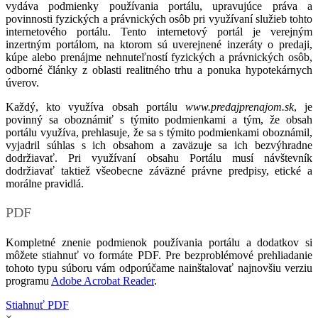
vydáva podmienky používania portálu, upravujúce práva a
povinnosti fyzických a právnických osôb pri využívaní služieb tohto
internetového portálu. Tento internetový portál je verejným
inzertným portálom, na ktorom sú uverejnené inzeráty o predaji,
kúpe alebo prenájme nehnuteľností fyzických a právnických osôb,
odborné články z oblasti realitného trhu a ponuka hypotekárnych
úverov.
Každý, kto využíva obsah portálu
www.predajprenajom.sk
, je
povinný sa oboznámiť s týmito podmienkami a tým, že obsah
portálu využíva, prehlasuje, že sa s týmito podmienkami oboznámil,
vyjadril súhlas s ich obsahom a zaväzuje sa ich bezvýhradne
dodržiavať. Pri využívaní obsahu Portálu musí návštevník
dodržiavať taktiež všeobecne záväzné právne predpisy, etické a
morálne pravidlá.
PDF
Kompletné znenie podmienok používania portálu a dodatkov si
môžete stiahnuť vo formáte PDF. Pre bezproblémové prehliadanie
tohoto typu súboru vám odporúčame nainštalovať najnovšiu verziu
programu
Adobe Acrobat Reader
.
Stiahnuť PDF
×