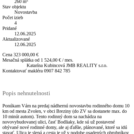
260 m
Stav objektu
Novostavba
Počet izieb
4
Pridané
12.06.2025
Aktualizované
12.06.2025
Cena
323 000,00 €
Mesačná splátka od
1 524,00 € / mes.
Katarína Kubincová
JMB REALITY s.r.o.
Kontaktovať makléra
0907 842 785
Popis nehnutelnosti
Ponúkam Vám na predaj nádhernú novostavbu rodinného domu 10
km od mesta Zvolen, v obci Breziny (do ZV sa dostanete max. do
10 minút autom). Tento rodinný dom sa nachádza na
novovybudovanej ulici, časť Bodliaky, kde sú už postavené
obývané nové rodinné domy, ale aj ďalšie, plánované, ktoré sa idú
stavať. Ulica je slepá a cesta je už v podobe osadených obrubníkov