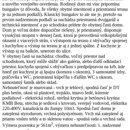
a nového verejného osvetlenia. Rodinný dom mi viac pripomína
bungalov (z dôvodu, že všetky obytné miestnosti a priestranná terasa
je na jednom podlaží). Klasický bungalov to ale nie je, pretože na
prvom nadzemnom podlaží sa nachádza priestranná dvojgaráž a
technická miestnosť a po schodisku prídete do obytnej časti domu.
Dom je veľmi dobre dispozične riešený, je priestranný, disponuje
vysokými stropmi v dennej časti, ktorá je presvetlená velkoplošnými
oknami z viacerých strán, s výstupom na terasu z obývačky spojenej
s kuchyňou a výstup na terasu je aj z jednej spálne. Z kuchyne je
výstup aj na balkón, smerom do ulice.
V obytnej časti sa nachádza: chodba, voľný priestor nad
schodiskom, ktorý môže slúžiť ako galéria, alebo ďalší odkladací
priestor, kuchyňa spojená s obývačkou s predprípravou na krb, kde
hneď pri kuchyni je aj špajza (komora s oknom), 3 samostatné izby,
práčovňa s WC, priestranná kúpeľňa s ďalším WC s oknom,
samostatný šatník alebo sklad.
Nehnuteľnosť je murovaná - vrch je tehlový, spodná časť je DT
plus betón, okná sú plastové, trojsklo, tmavo šedé, kúrenie
podlahové - elektrická rohož, strešná krytina je betónová krytina
KMB Beta, strecha je sedlová s krovom, verejný vodovod, elektrika
220-400V, kanalizácia do žumpy 10m3. Spodná časť domu je
zateplená styrodurom, vrchná polystyrénom. Vrch má zateplené aj
priamo vnútro tehly a to sklenou vatou - spodná rada a vrchná rada.
2
Výmera pozemku je 561m
, výmera nehnuteľnosti: 1. nadzemné