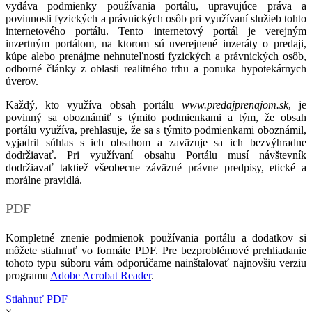
vydáva podmienky používania portálu, upravujúce práva a
povinnosti fyzických a právnických osôb pri využívaní služieb tohto
internetového portálu. Tento internetový portál je verejným
inzertným portálom, na ktorom sú uverejnené inzeráty o predaji,
kúpe alebo prenájme nehnuteľností fyzických a právnických osôb,
odborné články z oblasti realitného trhu a ponuka hypotekárnych
úverov.
Každý, kto využíva obsah portálu
www.predajprenajom.sk
, je
povinný sa oboznámiť s týmito podmienkami a tým, že obsah
portálu využíva, prehlasuje, že sa s týmito podmienkami oboznámil,
vyjadril súhlas s ich obsahom a zaväzuje sa ich bezvýhradne
dodržiavať. Pri využívaní obsahu Portálu musí návštevník
dodržiavať taktiež všeobecne záväzné právne predpisy, etické a
morálne pravidlá.
PDF
Kompletné znenie podmienok používania portálu a dodatkov si
môžete stiahnuť vo formáte PDF. Pre bezproblémové prehliadanie
tohoto typu súboru vám odporúčame nainštalovať najnovšiu verziu
programu
Adobe Acrobat Reader
.
Stiahnuť PDF
×