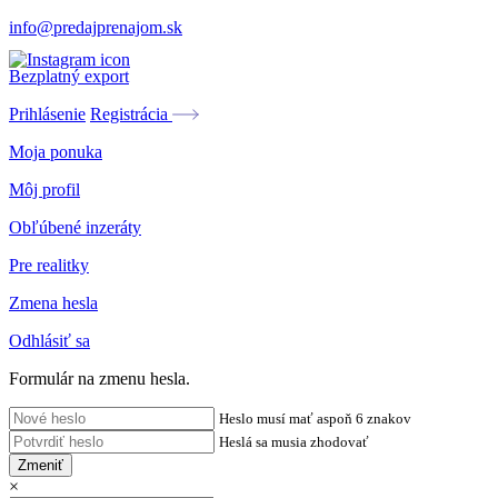
info@predajprenajom.sk
Bezplatný export
Prihlásenie
Registrácia
Moja ponuka
Môj profil
Obľúbené inzeráty
Pre realitky
Zmena hesla
Odhlásiť sa
Formulár na zmenu hesla.
Heslo musí mať aspoň 6 znakov
Heslá sa musia zhodovať
Zmeniť
×