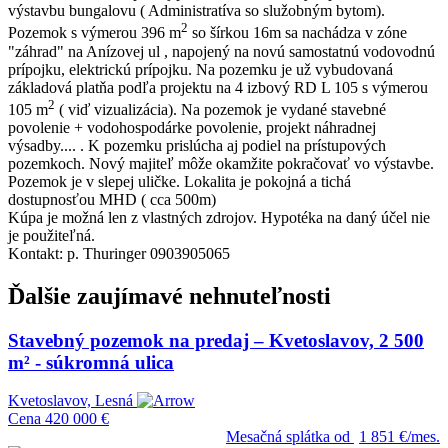
výstavbu bungalovu ( Administratíva so služobným bytom).
2
Pozemok s výmerou 396 m
so šírkou 16m sa nachádza v zóne
"záhrad" na Anízovej ul , napojený na novú samostatnú vodovodnú
prípojku, elektrickú prípojku. Na pozemku je už vybudovaná
základová platňa podľa projektu na 4 izbový RD L 105 s výmerou
2
105 m
( viď vizualizácia). Na pozemok je vydané stavebné
povolenie + vodohospodárke povolenie, projekt náhradnej
výsadby.... . K pozemku prislúcha aj podiel na prístupových
pozemkoch. Nový majiteľ môže okamžite pokračovať vo výstavbe.
Pozemok je v slepej uličke. Lokalita je pokojná a tichá
dostupnosťou MHD ( cca 500m)
Kúpa je možná len z vlastných zdrojov. Hypotéka na daný účel nie
je použiteľná.
Kontakt: p. Thuringer 0903905065
Ďalšie zaujímavé nehnuteľnosti
Stavebný pozemok na predaj – Kvetoslavov, 2 500
m² - súkromná ulica
Kvetoslavov, Lesná
Cena
420 000 €
Mesačná splátka od
1 851 €/mes.