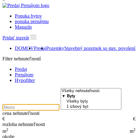
Ponuka bytov
ponuka prenájmu
Magazín
Pridať inzerát
DOMOV
Predaj
Pozemky
Stavebný pozemok so stav. povolení
Filter nehnuteľností
Predaj
Prenájom
Hypofilter
cena nehnuteľnosti
€
€
rozloha nehnuteľnosti
2
2
m
m
okolie