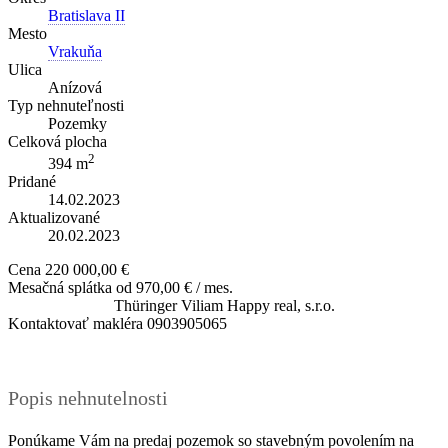
Bratislava II
Mesto
Vrakuňa
Ulica
Anízová
Typ nehnuteľnosti
Pozemky
Celková plocha
2
394 m
Pridané
14.02.2023
Aktualizované
20.02.2023
Cena
220 000,00 €
Mesačná splátka od
970,00 € / mes.
Thüringer Viliam
Happy real, s.r.o.
Kontaktovať makléra
0903905065
Popis nehnutelnosti
Ponúkame Vám na predaj pozemok so stavebným povolením na