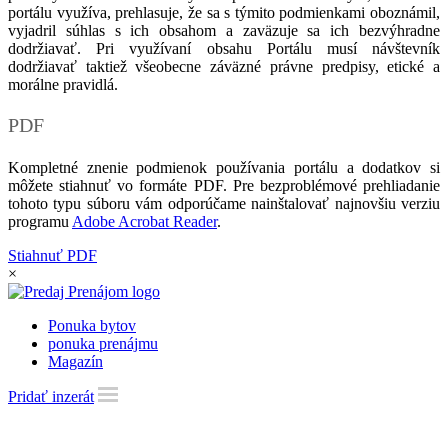
portálu využíva, prehlasuje, že sa s týmito podmienkami oboznámil,
vyjadril súhlas s ich obsahom a zaväzuje sa ich bezvýhradne
dodržiavať. Pri využívaní obsahu Portálu musí návštevník
dodržiavať taktiež všeobecne záväzné právne predpisy, etické a
morálne pravidlá.
PDF
Kompletné znenie podmienok používania portálu a dodatkov si
môžete stiahnuť vo formáte PDF. Pre bezproblémové prehliadanie
tohoto typu súboru vám odporúčame nainštalovať najnovšiu verziu
programu
Adobe Acrobat Reader
.
Stiahnuť PDF
×
Ponuka bytov
ponuka prenájmu
Magazín
Pridať inzerát