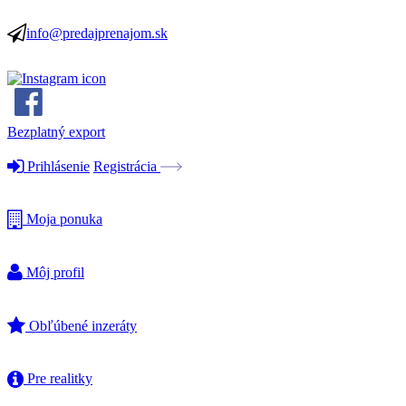
info@predajprenajom.sk
Bezplatný export
Prihlásenie
Registrácia
Moja ponuka
Môj profil
Obľúbené inzeráty
Pre realitky