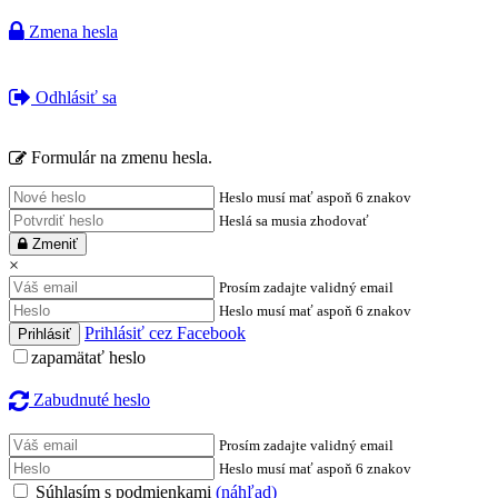
Zmena hesla
Odhlásiť sa
Formulár na zmenu hesla.
Heslo musí mať aspoň 6 znakov
Heslá sa musia zhodovať
Zmeniť
×
Prosím zadajte validný email
Heslo musí mať aspoň 6 znakov
Prihlásiť cez Facebook
zapamätať heslo
Zabudnuté heslo
Prosím zadajte validný email
Heslo musí mať aspoň 6 znakov
Súhlasím s podmienkami
(náhľad)