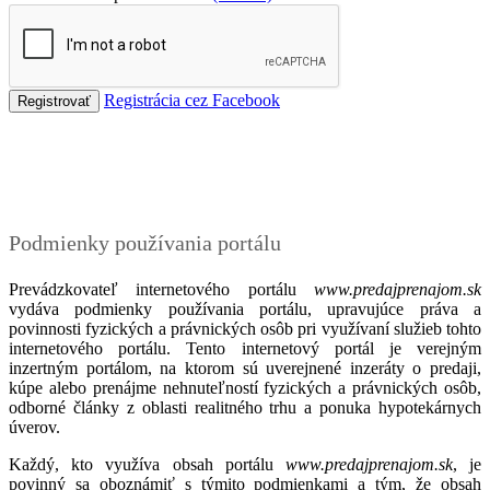
Registrácia cez Facebook
Podmienky
Podmienky používania portálu
Prevádzkovateľ internetového portálu
www.predajprenajom.sk
vydáva podmienky používania portálu, upravujúce práva a
povinnosti fyzických a právnických osôb pri využívaní služieb tohto
internetového portálu. Tento internetový portál je verejným
inzertným portálom, na ktorom sú uverejnené inzeráty o predaji,
kúpe alebo prenájme nehnuteľností fyzických a právnických osôb,
odborné články z oblasti realitného trhu a ponuka hypotekárnych
úverov.
Každý, kto využíva obsah portálu
www.predajprenajom.sk
, je
povinný sa oboznámiť s týmito podmienkami a tým, že obsah