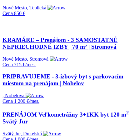
Nové Mesto, Teplická
Cena
850 €
KRAMÁRE – Prenájom - 3 SAMOSTATNÉ
NEPRIECHODNÉ IZBY | 70 m² | Stromová
Nové Mesto, Stromová
Cena
715 €/mes.
PRIPRAVUJEME - 3-izbový byt s parkovacím
miestom na prenájom | Nobelov
, Nobelova
Cena
1 200 €/mes.
2
PRENÁJOM Veľkometrážny 3+1KK byt 120 m
Svätý Jur
Svätý Jur, Dukelská
Cena
1 000 €/mes.