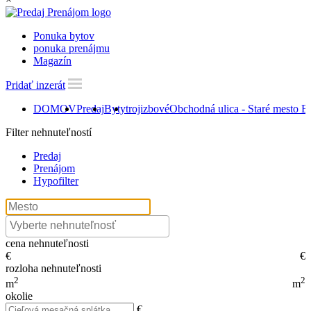
Ponuka bytov
ponuka prenájmu
Magazín
Pridať inzerát
DOMOV
Predaj
Byty
trojizbové
Obchodná ulica - Staré mesto BA
Filter nehnuteľností
Predaj
Prenájom
Hypofilter
cena nehnuteľnosti
€
€
rozloha nehnuteľnosti
2
2
m
m
okolie
€