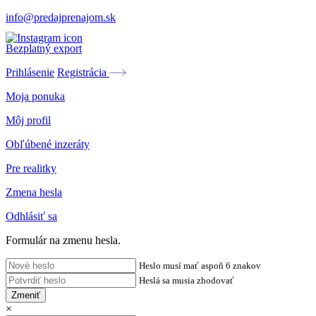
info@predajprenajom.sk
Bezplatný export
Prihlásenie
Registrácia
Moja ponuka
Môj profil
Obľúbené inzeráty
Pre realitky
Zmena hesla
Odhlásiť sa
Formulár na zmenu hesla.
Heslo musí mať aspoň 6 znakov
Heslá sa musia zhodovať
Zmeniť
×