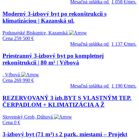
Mesačná splátka od
1 058 €/mes.
Moderný 3-izbový byt po rekonštrukcii s
klimatizáciou | Kazanská ul.
Podunajské Biskupice, Kazanská
Cena
259 500 €
Mesačná splátka od
1 137 €/mes.
Priestranný 3-izbový byt po kompletnej
rekonštrukcii | 80 m² | Vŕbová
, Vŕbová
Cena
269 990 €
Mesačná splátka od
1 190 €/mes.
REZERVOVANÝ 3 izb.BYT S VLASTNÝM TEP.
ČERPADLOM + KLIMATIZÁCIA A Ž
Slovenský Grob, Dúhová
Cena
0 €
3-izbový byt (71 m²) s 2 park. miestami – Projekt