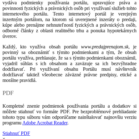
vydáva podmienky používania portálu, upravujúce práva a
povinnosti fyzických a právnických osôb pri využívaní služieb tohto
internetového portálu. Tento internetový portál je verejným
inzertným portálom, na ktorom sú uverejnené inzeráty o predaji,
kúpe alebo prenájme nehnuteľností fyzických a právnických osôb,
odborné články z oblasti realitného trhu a ponuka hypotekárnych
úverov.
Každý, kto využíva obsah portálu
www.predajprenajom.sk
, je
povinný sa oboznámiť s týmito podmienkami a tým, že obsah
portálu využíva, prehlasuje, že sa s týmito podmienkami oboznámil,
vyjadril súhlas s ich obsahom a zaväzuje sa ich bezvýhradne
dodržiavať. Pri využívaní obsahu Portálu musí návštevník
dodržiavať taktiež všeobecne záväzné právne predpisy, etické a
morálne pravidlá.
PDF
Kompletné znenie podmienok používania portálu a dodatkov si
môžete stiahnuť vo formáte PDF. Pre bezproblémové prehliadanie
tohoto typu súboru vám odporúčame nainštalovať najnovšiu verziu
programu
Adobe Acrobat Reader
.
Stiahnuť PDF
×