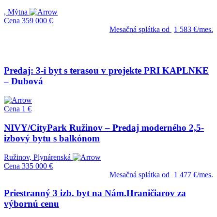
, Mýtna
Cena
359 000 €
Mesačná splátka od
1 583 €/mes.
Predaj: 3-i byt s terasou v projekte PRI KAPLNKE
– Dubová
Cena
1 €
NIVY/CityPark Ružinov – Predaj moderného 2,5-
izbový bytu s balkónom
Ružinov, Plynárenská
Cena
335 000 €
Mesačná splátka od
1 477 €/mes.
Priestranný 3 izb. byt na Nám.Hraničiarov za
výbornú cenu