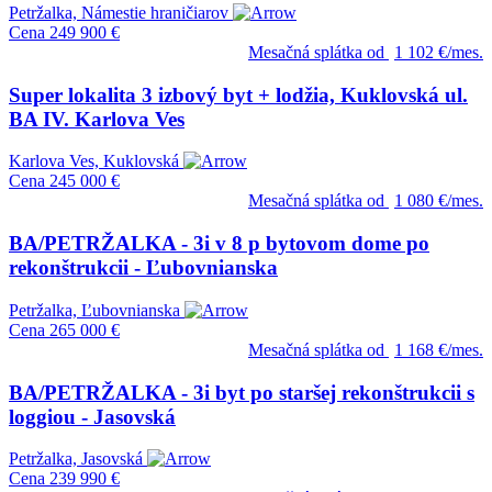
Petržalka, Námestie hraničiarov
Cena
249 900 €
Mesačná splátka od
1 102 €/mes.
Super lokalita 3 izbový byt + lodžia, Kuklovská ul.
BA IV. Karlova Ves
Karlova Ves, Kuklovská
Cena
245 000 €
Mesačná splátka od
1 080 €/mes.
BA/PETRŽALKA - 3i v 8 p bytovom dome po
rekonštrukcii - Ľubovnianska
Petržalka, Ľubovnianska
Cena
265 000 €
Mesačná splátka od
1 168 €/mes.
BA/PETRŽALKA - 3i byt po staršej rekonštrukcii s
loggiou - Jasovská
Petržalka, Jasovská
Cena
239 990 €