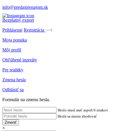
info@predajprenajom.sk
Bezplatný export
Prihlásenie
Registrácia
Moja ponuka
Môj profil
Obľúbené inzeráty
Pre realitky
Zmena hesla
Odhlásiť sa
Formulár na zmenu hesla.
Heslo musí mať aspoň 6 znakov
Heslá sa musia zhodovať
Zmeniť
×