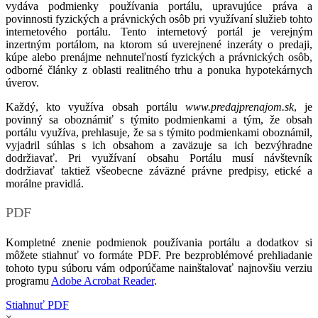
vydáva podmienky používania portálu, upravujúce práva a
povinnosti fyzických a právnických osôb pri využívaní služieb tohto
internetového portálu. Tento internetový portál je verejným
inzertným portálom, na ktorom sú uverejnené inzeráty o predaji,
kúpe alebo prenájme nehnuteľností fyzických a právnických osôb,
odborné články z oblasti realitného trhu a ponuka hypotekárnych
úverov.
Každý, kto využíva obsah portálu
www.predajprenajom.sk
, je
povinný sa oboznámiť s týmito podmienkami a tým, že obsah
portálu využíva, prehlasuje, že sa s týmito podmienkami oboznámil,
vyjadril súhlas s ich obsahom a zaväzuje sa ich bezvýhradne
dodržiavať. Pri využívaní obsahu Portálu musí návštevník
dodržiavať taktiež všeobecne záväzné právne predpisy, etické a
morálne pravidlá.
PDF
Kompletné znenie podmienok používania portálu a dodatkov si
môžete stiahnuť vo formáte PDF. Pre bezproblémové prehliadanie
tohoto typu súboru vám odporúčame nainštalovať najnovšiu verziu
programu
Adobe Acrobat Reader
.
Stiahnuť PDF
×