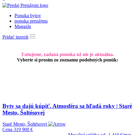
Ponuka bytov
ponuka prenájmu
Magazín
Pridať inzerát
Ľutujeme, zadaná ponuka už nie je aktuálna.
Vyberte si prosím zo zoznamu podobných ponúk:
Byty sa dajú kúpiť. Atmosféra sa hľadá roky | Staré
Mesto, Šoltésovej
Staré Mesto, Šoltésovej
Cena
319 900 €
Mesačná splátka od
1 410 €/mes.