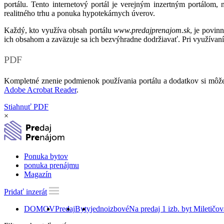
portálu. Tento internetový portál je verejným inzertným portálom,
realitného trhu a ponuka hypotekárnych úverov.
Každý, kto využíva obsah portálu
www.predajprenajom.sk
, je povin
ich obsahom a zaväzuje sa ich bezvýhradne dodržiavať. Pri využívaní
PDF
Kompletné znenie podmienok používania portálu a dodatkov si môže
Adobe Acrobat Reader
.
Stiahnuť PDF
×
Ponuka bytov
ponuka prenájmu
Magazín
Pridať inzerát
DOMOV
Predaj
Byty
jednoizbové
Na predaj 1 izb. byt Miletičova