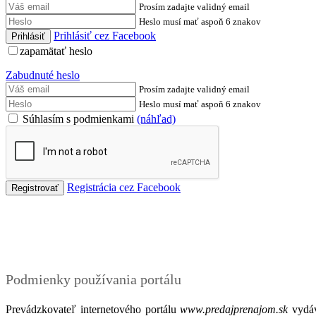
Prosím zadajte validný email
Heslo musí mať aspoň 6 znakov
Prihlásiť cez Facebook
zapamätať heslo
Zabudnuté heslo
Prosím zadajte validný email
Heslo musí mať aspoň 6 znakov
Súhlasím s podmienkami
(náhľad)
Registrácia cez Facebook
Podmienky
Podmienky používania portálu
Prevádzkovateľ internetového portálu
www.predajprenajom.sk
vydáv