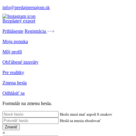
info@predajprenajom.sk
Bezplatný export
Prihlásenie
Registrácia
Moja ponuka
Môj profil
Obľúbené inzeráty
Pre realitky
Zmena hesla
Odhlásiť sa
Formulár na zmenu hesla.
Heslo musí mať aspoň 6 znakov
Heslá sa musia zhodovať
Zmeniť
×