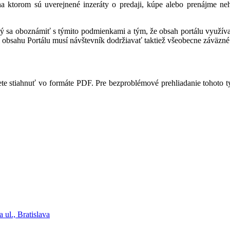
 na ktorom sú uverejnené inzeráty o predaji, kúpe alebo prenájme ne
ný sa oboznámiť s týmito podmienkami a tým, že obsah portálu využíva,
 obsahu Portálu musí návštevník dodržiavať taktiež všeobecne záväzné 
te stiahnuť vo formáte PDF. Pre bezproblémové prehliadanie tohoto 
 ul., Bratislava