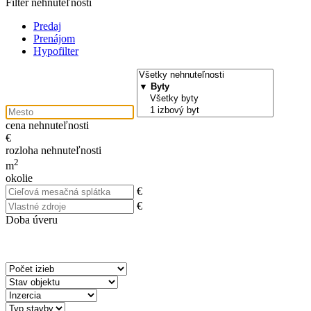
Filter nehnuteľností
Predaj
Prenájom
Hypofilter
cena nehnuteľnosti
€
rozloha nehnuteľnosti
2
m
okolie
€
€
Doba úveru