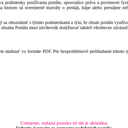
a podmienky používania portálu, upravujúce práva a povinnosti fyzic
 na ktorom sú uverejnené inzeráty o predaji, kúpe alebo prenájme ne
ný sa oboznámiť s týmito podmienkami a tým, že obsah portálu využíva,
 obsahu Portálu musí návštevník dodržiavať taktiež všeobecne záväzné 
te stiahnuť vo formáte PDF. Pre bezproblémové prehliadanie tohoto 
Ľutujeme, zadaná ponuka už nie je aktuálna.