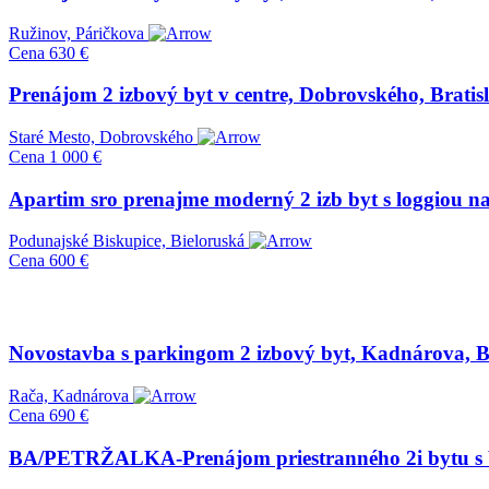
Ružinov, Páričkova
Cena
630 €
Prenájom 2 izbový byt v centre, Dobrovského, Bratisl
Staré Mesto, Dobrovského
Cena
1 000 €
Apartim sro prenajme moderný 2 izb byt s loggiou na 
Podunajské Biskupice, Bieloruská
Cena
600 €
Novostavba s parkingom 2 izbový byt, Kadnárova, Br
Rača, Kadnárova
Cena
690 €
BA/PETRŽALKA-Prenájom priestranného 2i bytu s b