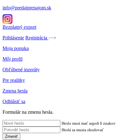
info@predajprenajom.sk
Bezplatný export
Prihlásenie
Registrácia
Moja ponuka
Môj profil
Obľúbené inzeráty
Pre realitky
Zmena hesla
Odhlásiť sa
Formulár na zmenu hesla.
Heslo musí mať aspoň 6 znakov
Heslá sa musia zhodovať
Zmeniť