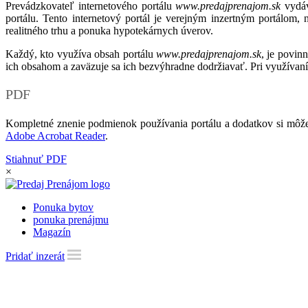
Prevádzkovateľ internetového portálu
www.predajprenajom.sk
vydáv
portálu. Tento internetový portál je verejným inzertným portálom,
realitného trhu a ponuka hypotekárnych úverov.
Každý, kto využíva obsah portálu
www.predajprenajom.sk
, je povin
ich obsahom a zaväzuje sa ich bezvýhradne dodržiavať. Pri využívaní
PDF
Kompletné znenie podmienok používania portálu a dodatkov si môže
Adobe Acrobat Reader
.
Stiahnuť PDF
×
Ponuka bytov
ponuka prenájmu
Magazín
Pridať inzerát