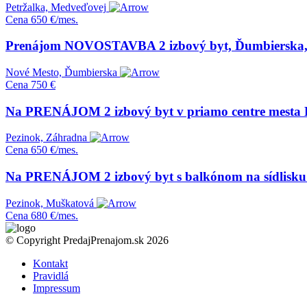
Petržalka, Medveďovej
Cena
650 €/mes.
Prenájom NOVOSTAVBA 2 izbový byt, Ďumbierska, B
Nové Mesto, Ďumbierska
Cena
750 €
Na PRENÁJOM 2 izbový byt v priamo centre mesta 
Pezinok, Záhradna
Cena
650 €/mes.
Na PRENÁJOM 2 izbový byt s balkónom na sídlisku
Pezinok, Muškatová
Cena
680 €/mes.
© Copyright PredajPrenajom.sk 2026
Kontakt
Pravidlá
Impressum