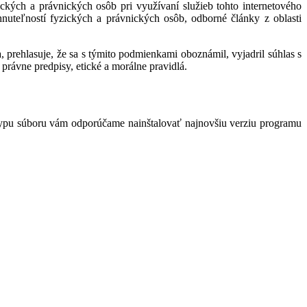
kých a právnických osôb pri využívaní služieb tohto internetového
hnuteľností fyzických a právnických osôb, odborné články z oblasti
 prehlasuje, že sa s týmito podmienkami oboznámil, vyjadril súhlas s
právne predpisy, etické a morálne pravidlá.
typu súboru vám odporúčame nainštalovať najnovšiu verziu programu