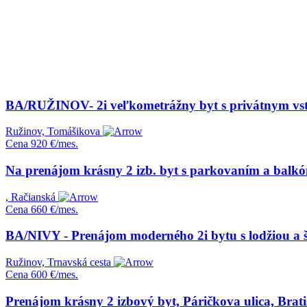
BA/RUŽINOV- 2i veľkometrážny byt s privátnym vs
Ružinov, Tomášikova
Cena
920 €/mes.
Na prenájom krásny 2 izb. byt s parkovaním a balk
, Račianská
Cena
660 €/mes.
BA/NIVY - Prenájom moderného 2i bytu s lodžiou a 
Ružinov, Trnavská cesta
Cena
600 €/mes.
Prenájom krásny 2 izbový byt, Páričkova ulica, Brati