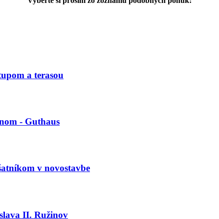
Vyberte si prosím zo zoznamu podobných ponúk:
tupom a terasou
ónom - Guthaus
šatníkom v novostavbe
slava II. Ružinov