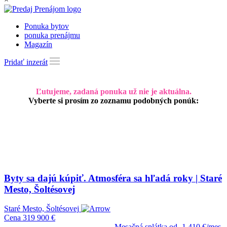
Ponuka bytov
ponuka prenájmu
Magazín
Pridať inzerát
Ľutujeme, zadaná ponuka už nie je aktuálna.
Vyberte si prosím zo zoznamu podobných ponúk:
Byty sa dajú kúpiť. Atmosféra sa hľadá roky | Staré
Mesto, Šoltésovej
Staré Mesto, Šoltésovej
Cena
319 900 €
Mesačná splátka od
1 410 €/mes.