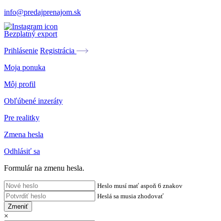
info@predajprenajom.sk
Bezplatný export
Prihlásenie
Registrácia
Moja ponuka
Môj profil
Obľúbené inzeráty
Pre realitky
Zmena hesla
Odhlásiť sa
Formulár na zmenu hesla.
Heslo musí mať aspoň 6 znakov
Heslá sa musia zhodovať
Zmeniť
×