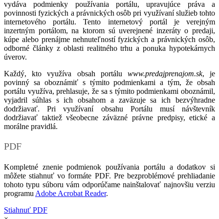
vydáva podmienky používania portálu, upravujúce práva a
povinnosti fyzických a právnických osôb pri využívaní služieb tohto
internetového portálu. Tento internetový portál je verejným
inzertným portálom, na ktorom sú uverejnené inzeráty o predaji,
kúpe alebo prenájme nehnuteľností fyzických a právnických osôb,
odborné články z oblasti realitného trhu a ponuka hypotekárnych
úverov.
Každý, kto využíva obsah portálu
www.predajprenajom.sk
, je
povinný sa oboznámiť s týmito podmienkami a tým, že obsah
portálu využíva, prehlasuje, že sa s týmito podmienkami oboznámil,
vyjadril súhlas s ich obsahom a zaväzuje sa ich bezvýhradne
dodržiavať. Pri využívaní obsahu Portálu musí návštevník
dodržiavať taktiež všeobecne záväzné právne predpisy, etické a
morálne pravidlá.
PDF
Kompletné znenie podmienok používania portálu a dodatkov si
môžete stiahnuť vo formáte PDF. Pre bezproblémové prehliadanie
tohoto typu súboru vám odporúčame nainštalovať najnovšiu verziu
programu
Adobe Acrobat Reader
.
Stiahnuť PDF
×