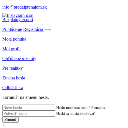
info@predajprenajom.sk
Bezplatný export
Prihlásenie
Registrácia
Moja ponuka
Môj profil
Obľúbené inzeráty
Pre realitky
Zmena hesla
Odhlásiť sa
Formulár na zmenu hesla.
Heslo musí mať aspoň 6 znakov
Heslá sa musia zhodovať
Zmeniť
×