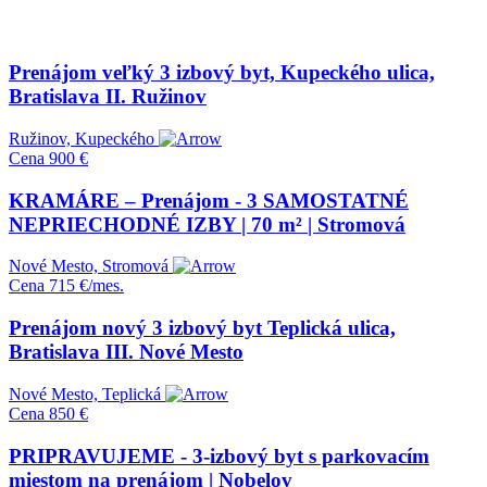
Prenájom veľký 3 izbový byt, Kupeckého ulica,
Bratislava II. Ružinov
Ružinov, Kupeckého
Cena
900 €
KRAMÁRE – Prenájom - 3 SAMOSTATNÉ
NEPRIECHODNÉ IZBY | 70 m² | Stromová
Nové Mesto, Stromová
Cena
715 €/mes.
Prenájom nový 3 izbový byt Teplická ulica,
Bratislava III. Nové Mesto
Nové Mesto, Teplická
Cena
850 €
PRIPRAVUJEME - 3-izbový byt s parkovacím
miestom na prenájom | Nobelov