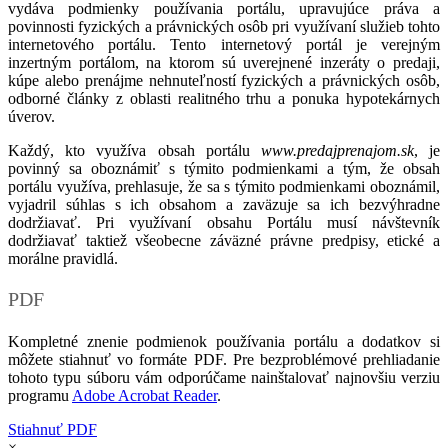
vydáva podmienky používania portálu, upravujúce práva a
povinnosti fyzických a právnických osôb pri využívaní služieb tohto
internetového portálu. Tento internetový portál je verejným
inzertným portálom, na ktorom sú uverejnené inzeráty o predaji,
kúpe alebo prenájme nehnuteľností fyzických a právnických osôb,
odborné články z oblasti realitného trhu a ponuka hypotekárnych
úverov.
Každý, kto využíva obsah portálu
www.predajprenajom.sk
, je
povinný sa oboznámiť s týmito podmienkami a tým, že obsah
portálu využíva, prehlasuje, že sa s týmito podmienkami oboznámil,
vyjadril súhlas s ich obsahom a zaväzuje sa ich bezvýhradne
dodržiavať. Pri využívaní obsahu Portálu musí návštevník
dodržiavať taktiež všeobecne záväzné právne predpisy, etické a
morálne pravidlá.
PDF
Kompletné znenie podmienok používania portálu a dodatkov si
môžete stiahnuť vo formáte PDF. Pre bezproblémové prehliadanie
tohoto typu súboru vám odporúčame nainštalovať najnovšiu verziu
programu
Adobe Acrobat Reader
.
Stiahnuť PDF
×