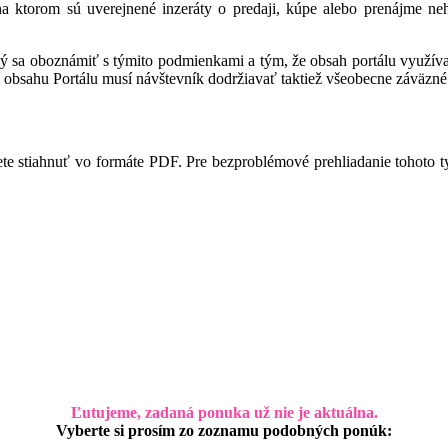
 na ktorom sú uverejnené inzeráty o predaji, kúpe alebo prenájme ne
ný sa oboznámiť s týmito podmienkami a tým, že obsah portálu využíva,
 obsahu Portálu musí návštevník dodržiavať taktiež všeobecne záväzné 
te stiahnuť vo formáte PDF. Pre bezproblémové prehliadanie tohoto 
Ľutujeme, zadaná ponuka už nie je aktuálna.
Vyberte si prosím zo zoznamu podobných ponúk: