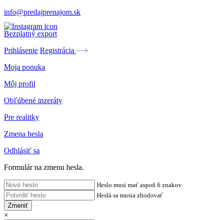
info@predajprenajom.sk
Bezplatný export
Prihlásenie
Registrácia
Moja ponuka
Môj profil
Obľúbené inzeráty
Pre realitky
Zmena hesla
Odhlásiť sa
Formulár na zmenu hesla.
Heslo musí mať aspoň 6 znakov
Heslá sa musia zhodovať
Zmeniť
×