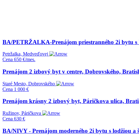
BA/PETRŽALKA-Prenájom priestranného 2i bytu s b
Petržalka, Medveďovej
Cena
650 €/mes.
Prenájom 2 izbový byt v centre, Dobrovského, Bratisl
Staré Mesto, Dobrovského
Cena
1 000 €
Prenájom krásny 2 izbový byt, Páričkova ulica, Brati
Ružinov, Páričkova
Cena
630 €
BA/NIVY - Prenájom moderného 2i bytu s lodžiou a 