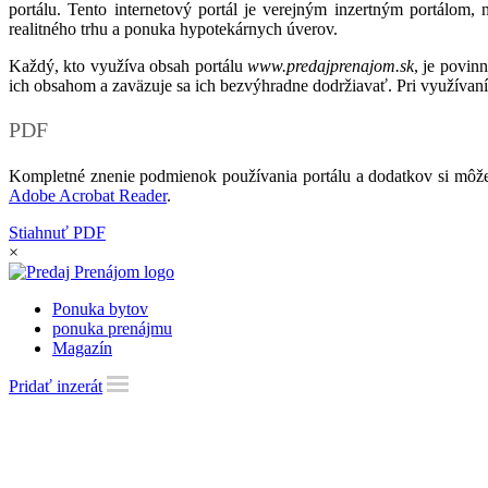
portálu. Tento internetový portál je verejným inzertným portálom,
realitného trhu a ponuka hypotekárnych úverov.
Každý, kto využíva obsah portálu
www.predajprenajom.sk
, je povin
ich obsahom a zaväzuje sa ich bezvýhradne dodržiavať. Pri využívaní
PDF
Kompletné znenie podmienok používania portálu a dodatkov si môže
Adobe Acrobat Reader
.
Stiahnuť PDF
×
Ponuka bytov
ponuka prenájmu
Magazín
Pridať inzerát