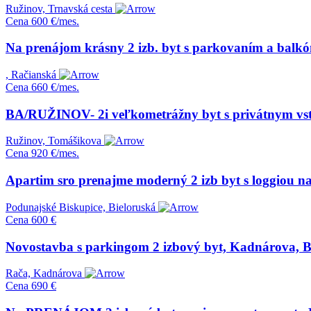
Ružinov, Trnavská cesta
Cena
600 €/mes.
Na prenájom krásny 2 izb. byt s parkovaním a balk
, Račianská
Cena
660 €/mes.
BA/RUŽINOV- 2i veľkometrážny byt s privátnym vs
Ružinov, Tomášikova
Cena
920 €/mes.
Apartim sro prenajme moderný 2 izb byt s loggiou na 
Podunajské Biskupice, Bieloruská
Cena
600 €
Novostavba s parkingom 2 izbový byt, Kadnárova, Br
Rača, Kadnárova
Cena
690 €