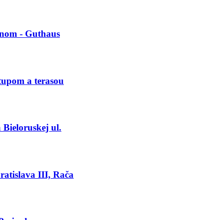
ónom - Guthaus
tupom a terasou
Bieloruskej ul.
atislava III, Rača