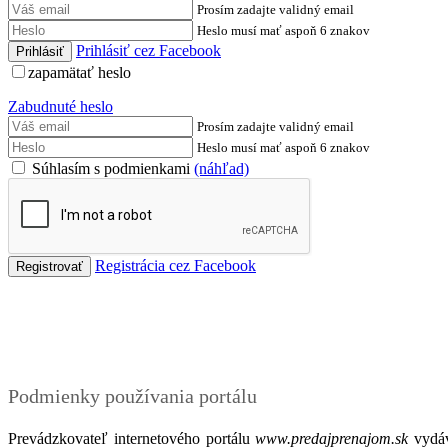
Prosím zadajte validný email
Heslo musí mať aspoň 6 znakov
Prihlásiť cez Facebook
zapamätať heslo
Zabudnuté heslo
Prosím zadajte validný email
Heslo musí mať aspoň 6 znakov
Súhlasím s podmienkami
(náhľad)
Registrácia cez Facebook
Podmienky
Podmienky používania portálu
Prevádzkovateľ internetového portálu
www.predajprenajom.sk
vydáv