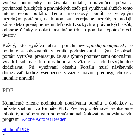
vydáva podmienky používania portálu, upravujúce práva a
povinnosti fyzických a právnických osôb pri využívaní služieb tohto
internetového portálu. Tento internetový portál je verejným
inzertným portálom, na ktorom sú uverejnené inzeráty o predaji,
kúpe alebo prenájme nehnuteľností fyzických a právnických osôb,
odborné články z oblasti realitného trhu a ponuka hypotekárnych
úverov.
Každý, kto využíva obsah portálu
www.predajprenajom.sk
, je
povinný sa oboznámiť s týmito podmienkami a tým, že obsah
portálu využíva, prehlasuje, že sa s týmito podmienkami oboznámil,
vyjadril súhlas s ich obsahom a zaväzuje sa ich bezvýhradne
dodržiavať. Pri využívaní obsahu Portálu musí návštevník
dodržiavať taktiež všeobecne záväzné právne predpisy, etické a
morálne pravidlá.
PDF
Kompletné znenie podmienok používania portálu a dodatkov si
môžete stiahnuť vo formáte PDF. Pre bezproblémové prehliadanie
tohoto typu súboru vám odporúčame nainštalovať najnovšiu verziu
programu
Adobe Acrobat Reader
.
Stiahnuť PDF
×