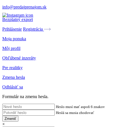
info@predajprenajom.sk
Bezplatný export
Prihlásenie
Registrácia
Moja ponuka
Môj profil
Obľúbené inzeráty
Pre realitky
Zmena hesla
Odhlásiť sa
Formulár na zmenu hesla.
Heslo musí mať aspoň 6 znakov
Heslá sa musia zhodovať
Zmeniť
×