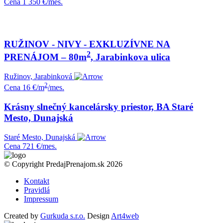
Cena
1 350 €/mes.
RUŽINOV - NIVY - EXKLUZÍVNE NA
2
PRENÁJOM – 80m
, Jarabinkova ulica
Ružinov, Jarabinková
2
Cena
16 €/m
/mes.
Krásny slnečný kancelársky priestor, BA Staré
Mesto, Dunajská
Staré Mesto, Dunajská
Cena
721 €/mes.
© Copyright PredajPrenajom.sk 2026
Kontakt
Pravidlá
Impressum
Created by
Gurkuda s.r.o.
Design
Art4web