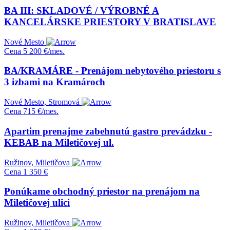
BA III: SKLADOVÉ / VÝROBNÉ A
KANCELÁRSKE PRIESTORY V BRATISLAVE
Nové Mesto
Cena
5 200 €/mes.
BA/KRAMÁRE - Prenájom nebytového priestoru s
3 izbami na Kramároch
Nové Mesto, Stromová
Cena
715 €/mes.
Apartim prenajme zabehnutú gastro prevádzku -
KEBAB na Miletičovej ul.
Ružinov, Miletičova
Cena
1 350 €
Ponúkame obchodný priestor na prenájom na
Miletičovej ulici
Ružinov, Miletičova