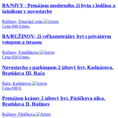
BA/NIVY - Prenájom moderného 2i bytu s lodžiou a
šatníkom v novostavbe
Ružinov, Trnavská cesta
Cena
600 €/mes.
BA/RUŽINOV- 2i veľkometrážny byt s privátnym
vstupom a terasou
Ružinov, Tomášikova
Cena
920 €/mes.
Novostavba s parkingom 2 izbový byt, Kadnárova,
Bratislava III, Rača
Rača, Kadnárova
Cena
690 €
Prenájom krásny 2 izbový byt, Páričkova ulica,
Bratislava II. Ružinov
Ružinov, Páričkova