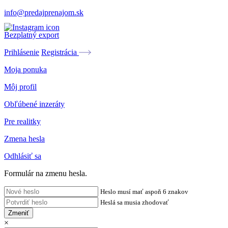
info@predajprenajom.sk
Bezplatný export
Prihlásenie
Registrácia
Moja ponuka
Môj profil
Obľúbené inzeráty
Pre realitky
Zmena hesla
Odhlásiť sa
Formulár na zmenu hesla.
Heslo musí mať aspoň 6 znakov
Heslá sa musia zhodovať
Zmeniť
×