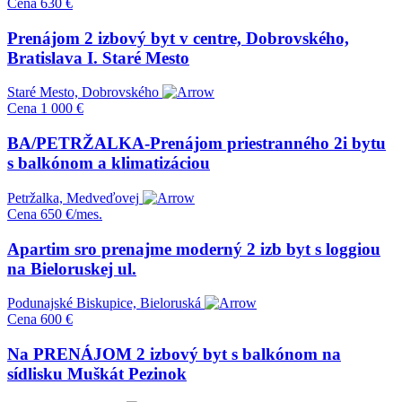
Cena
630 €
Prenájom 2 izbový byt v centre, Dobrovského,
Bratislava I. Staré Mesto
Staré Mesto, Dobrovského
Cena
1 000 €
BA/PETRŽALKA-Prenájom priestranného 2i bytu
s balkónom a klimatizáciou
Petržalka, Medveďovej
Cena
650 €/mes.
Apartim sro prenajme moderný 2 izb byt s loggiou
na Bieloruskej ul.
Podunajské Biskupice, Bieloruská
Cena
600 €
Na PRENÁJOM 2 izbový byt s balkónom na
sídlisku Muškát Pezinok