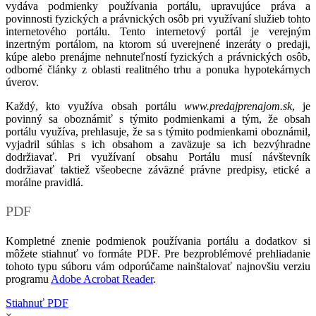
vydáva podmienky používania portálu, upravujúce práva a
povinnosti fyzických a právnických osôb pri využívaní služieb tohto
internetového portálu. Tento internetový portál je verejným
inzertným portálom, na ktorom sú uverejnené inzeráty o predaji,
kúpe alebo prenájme nehnuteľností fyzických a právnických osôb,
odborné články z oblasti realitného trhu a ponuka hypotekárnych
úverov.
Každý, kto využíva obsah portálu
www.predajprenajom.sk
, je
povinný sa oboznámiť s týmito podmienkami a tým, že obsah
portálu využíva, prehlasuje, že sa s týmito podmienkami oboznámil,
vyjadril súhlas s ich obsahom a zaväzuje sa ich bezvýhradne
dodržiavať. Pri využívaní obsahu Portálu musí návštevník
dodržiavať taktiež všeobecne záväzné právne predpisy, etické a
morálne pravidlá.
PDF
Kompletné znenie podmienok používania portálu a dodatkov si
môžete stiahnuť vo formáte PDF. Pre bezproblémové prehliadanie
tohoto typu súboru vám odporúčame nainštalovať najnovšiu verziu
programu
Adobe Acrobat Reader
.
Stiahnuť PDF
×