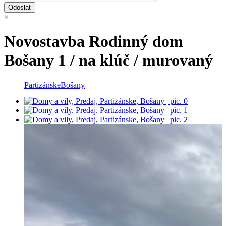
×
Novostavba Rodinný dom
Bošany 1 / na klúč / murovaný
Partizánske
Bošany