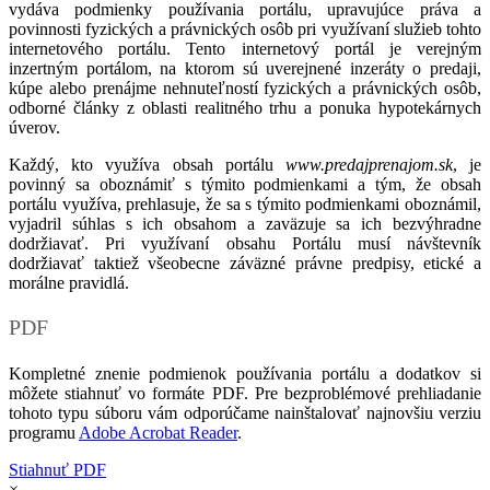
vydáva podmienky používania portálu, upravujúce práva a
povinnosti fyzických a právnických osôb pri využívaní služieb tohto
internetového portálu. Tento internetový portál je verejným
inzertným portálom, na ktorom sú uverejnené inzeráty o predaji,
kúpe alebo prenájme nehnuteľností fyzických a právnických osôb,
odborné články z oblasti realitného trhu a ponuka hypotekárnych
úverov.
Každý, kto využíva obsah portálu
www.predajprenajom.sk
, je
povinný sa oboznámiť s týmito podmienkami a tým, že obsah
portálu využíva, prehlasuje, že sa s týmito podmienkami oboznámil,
vyjadril súhlas s ich obsahom a zaväzuje sa ich bezvýhradne
dodržiavať. Pri využívaní obsahu Portálu musí návštevník
dodržiavať taktiež všeobecne záväzné právne predpisy, etické a
morálne pravidlá.
PDF
Kompletné znenie podmienok používania portálu a dodatkov si
môžete stiahnuť vo formáte PDF. Pre bezproblémové prehliadanie
tohoto typu súboru vám odporúčame nainštalovať najnovšiu verziu
programu
Adobe Acrobat Reader
.
Stiahnuť PDF
×