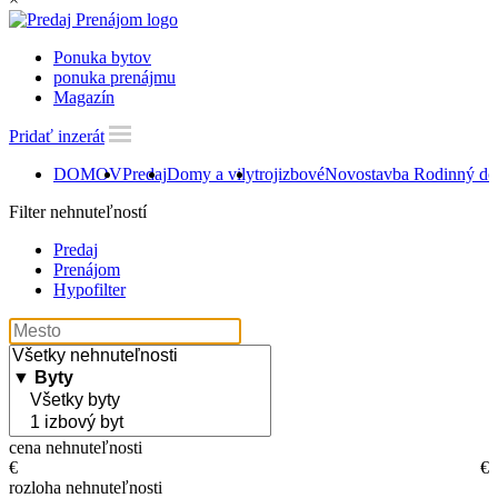
Ponuka bytov
ponuka prenájmu
Magazín
Pridať inzerát
DOMOV
Predaj
Domy a vily
trojizbové
Novostavba Rodinný dom
Filter nehnuteľností
Predaj
Prenájom
Hypofilter
cena nehnuteľnosti
€
€
rozloha nehnuteľnosti