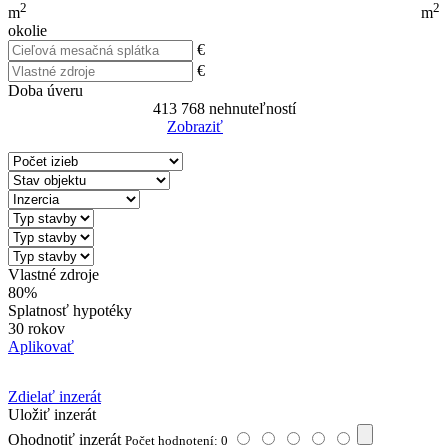
2
2
m
m
okolie
€
€
Doba úveru
413 768
nehnuteľností
Zobraziť
Reset Filter
Vlastné zdroje
80%
Splatnosť hypotéky
30 rokov
Aplikovať
Zdielať inzerát
Uložiť inzerát
Ohodnotiť inzerát
Počet hodnotení: 0