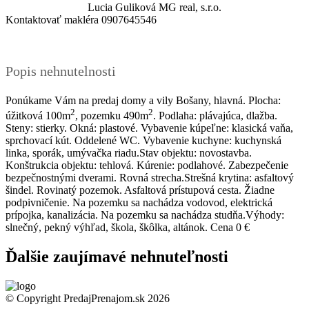
Lucia Guliková
MG real, s.r.o.
Kontaktovať makléra
0907645546
Popis nehnutelnosti
Ponúkame Vám na predaj domy a vily Bošany, hlavná. Plocha:
2
2
úžitková 100m
, pozemku 490m
. Podlaha: plávajúca, dlažba.
Steny: stierky. Okná: plastové. Vybavenie kúpeľne: klasická vaňa,
sprchovací kút. Oddelené WC. Vybavenie kuchyne: kuchynská
linka, sporák, umývačka riadu.Stav objektu: novostavba.
Konštrukcia objektu: tehlová. Kúrenie: podlahové. Zabezpečenie
bezpečnostnými dverami. Rovná strecha.Strešná krytina: asfaltový
šindel. Rovinatý pozemok. Asfaltová prístupová cesta. Žiadne
podpivničenie. Na pozemku sa nachádza vodovod, elektrická
prípojka, kanalizácia. Na pozemku sa nachádza studňa.Výhody:
slnečný, pekný výhľad, škola, škôlka, altánok. Cena 0 €
Ďalšie zaujímavé nehnuteľnosti
© Copyright PredajPrenajom.sk 2026