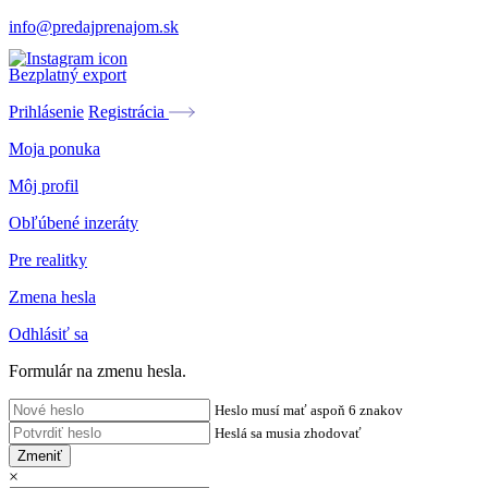
info@predajprenajom.sk
Bezplatný export
Prihlásenie
Registrácia
Moja ponuka
Môj profil
Obľúbené inzeráty
Pre realitky
Zmena hesla
Odhlásiť sa
Formulár na zmenu hesla.
Heslo musí mať aspoň 6 znakov
Heslá sa musia zhodovať
Zmeniť
×