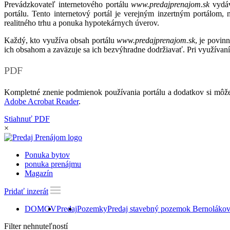
Prevádzkovateľ internetového portálu
www.predajprenajom.sk
vydáv
portálu. Tento internetový portál je verejným inzertným portálom,
realitného trhu a ponuka hypotekárnych úverov.
Každý, kto využíva obsah portálu
www.predajprenajom.sk
, je povin
ich obsahom a zaväzuje sa ich bezvýhradne dodržiavať. Pri využívaní
PDF
Kompletné znenie podmienok používania portálu a dodatkov si môže
Adobe Acrobat Reader
.
Stiahnuť PDF
×
Ponuka bytov
ponuka prenájmu
Magazín
Pridať inzerát
DOMOV
Predaj
Pozemky
Predaj stavebný pozemok Bernoláko
Filter nehnuteľností