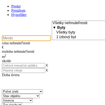
Predaj
Prenájom
Hypofilter
cena nehnuteľnosti
€
rozloha nehnuteľnosti
2
m
okolie
€
€
Doba úveru