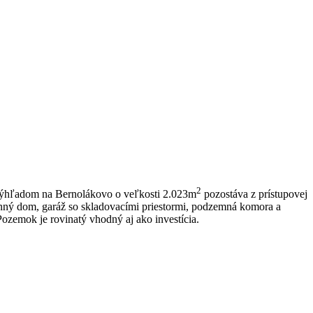
2
 výhľadom na Bernolákovo o veľkosti 2.023m
pozostáva z prístupovej
dinný dom, garáž so skladovacími priestormi, podzemná komora a
Pozemok je rovinatý vhodný aj ako investícia.