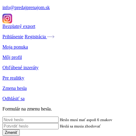
info@predajprenajom.sk
Bezplatný export
Prihlásenie
Registrácia
Moja ponuka
Môj profil
Obľúbené inzeráty
Pre realitky
Zmena hesla
Odhlásiť sa
Formulár na zmenu hesla.
Heslo musí mať aspoň 6 znakov
Heslá sa musia zhodovať
Zmeniť