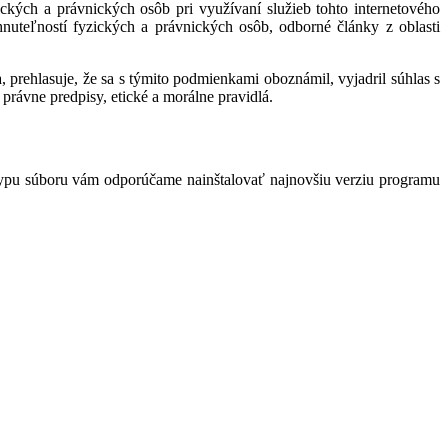
kých a právnických osôb pri využívaní služieb tohto internetového
hnuteľností fyzických a právnických osôb, odborné články z oblasti
 prehlasuje, že sa s týmito podmienkami oboznámil, vyjadril súhlas s
právne predpisy, etické a morálne pravidlá.
typu súboru vám odporúčame nainštalovať najnovšiu verziu programu