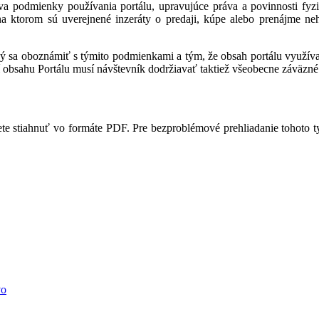
a podmienky používania portálu, upravujúce práva a povinnosti fyzic
 na ktorom sú uverejnené inzeráty o predaji, kúpe alebo prenájme ne
ný sa oboznámiť s týmito podmienkami a tým, že obsah portálu využíva,
 obsahu Portálu musí návštevník dodržiavať taktiež všeobecne záväzné 
te stiahnuť vo formáte PDF. Pre bezproblémové prehliadanie tohoto 
vo