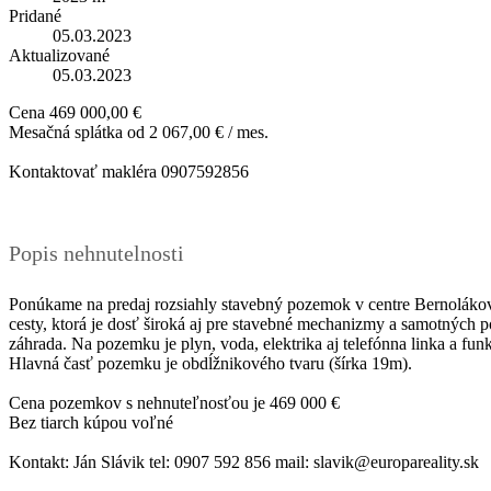
Pridané
05.03.2023
Aktualizované
05.03.2023
Cena
469 000,00 €
Mesačná splátka od
2 067,00 € / mes.
Kontaktovať makléra
0907592856
Popis nehnutelnosti
Ponúkame na predaj rozsiahly stavebný pozemok v centre Bernolákov
cesty, ktorá je dosť široká aj pre stavebné mechanizmy a samotných 
záhrada. Na pozemku je plyn, voda, elektrika aj telefónna linka a fun
Hlavná časť pozemku je obdĺžnikového tvaru (šírka 19m).
Cena pozemkov s nehnuteľnosťou je 469 000 €
Bez tiarch kúpou voľné
Kontakt: Ján Slávik tel: 0907 592 856 mail: slavik@europareality.sk