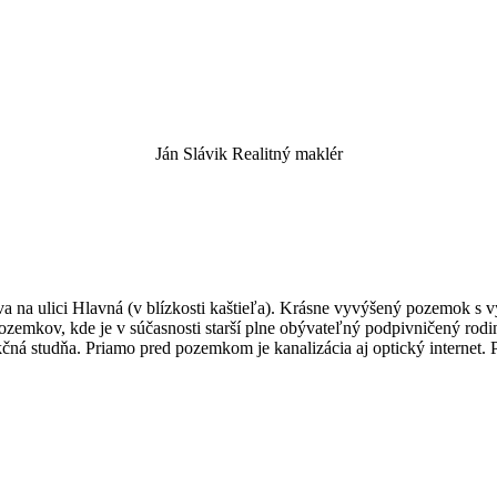
Ján Slávik
Realitný maklér
a na ulici Hlavná (v blízkosti kaštieľa). Krásne vyvýšený pozemok s
pozemkov, kde je v súčasnosti starší plne obývateľný podpivničený ro
kčná studňa. Priamo pred pozemkom je kanalizácia aj optický internet. 