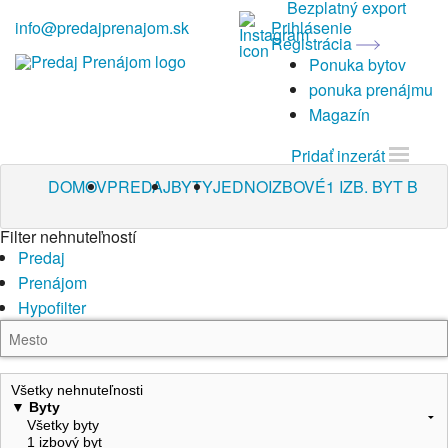
Bezplatný export
info@predajprenajom.sk
Prihlásenie
Registrácia
Ponuka bytov
ponuka prenájmu
Magazín
Pridať inzerát
DOMOV
PREDAJ
BYTY
JEDNOIZBOVÉ
1 IZB. BYT B
Filter nehnuteľností
Predaj
Prenájom
Hypofilter