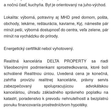
a nočnú časť, kuchyňa. Byt je orientovaný na juho-východ.
Lokalita: výborná, potraviny aj MHD pred domom, pošta,
obchody, lekárne, reštaurácia, kaviarne, Kyj. námestie pár
minút peši, výborná dostupnosť do centra, veľa zelene, pár
minút na vychádzku do prírody.
Energetický certifikát nebol vyhotovený.
Realitná kancelária DELTA PROPERTY sa riadi
Všeobecnými podmienkami sprostredkovania, ktoré boli
schválené Realitnou úniou. Uvedená cena je konečná,
zahŕňa províziu realitnej kancelárie, právny servis
zabezpečovaný spolupracujúcou advokátskou
kanceláriou, úhradu základného správneho poplatku na
katastri, poradenstvo k prevodu nehnuteľnosti a bezplatnú
ponuku financovania prostredníctvom hypotéky.