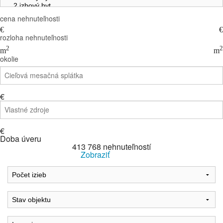
cena nehnuteľnosti
€
€
rozloha nehnuteľnosti
2
2
m
m
okolie
€
€
Doba úveru
413 768
nehnuteľností
Zobraziť
Reset Filter