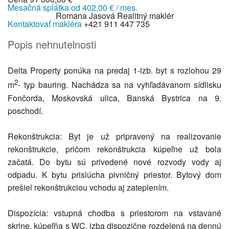
Mesačná splátka od
402,00 € / mes.
Romana Jasová
Realitný maklér
Kontaktovať makléra
+421 911 447 735
Popis nehnutelnosti
Delta Property ponúka na predaj 1-izb. byt s rozlohou 29
2
m
- typ bauring. Nachádza sa na vyhľadávanom sídlisku
Fončorda, Moskovská ulica, Banská Bystrica na 9.
poschodí.
Rekonštrukcia: Byt je už pripravený na realizovanie
rekonštrukcie, pričom rekonštrukcia kúpeľne už bola
začatá. Do bytu sú privedené nové rozvody vody aj
odpadu. K bytu prislúcha pivničný priestor. Bytový dom
prešiel rekonštrukciou vchodu aj zateplením.
Dispozícia: vstupná chodba s priestorom na vstavané
skrine, kúpeľňa s WC, izba dispozične rozdelená na dennú