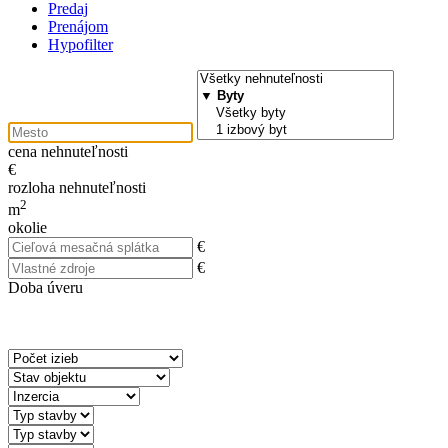
Predaj
Prenájom
Hypofilter
cena nehnuteľnosti
€
rozloha nehnuteľnosti
2
m
okolie
€
€
Doba úveru