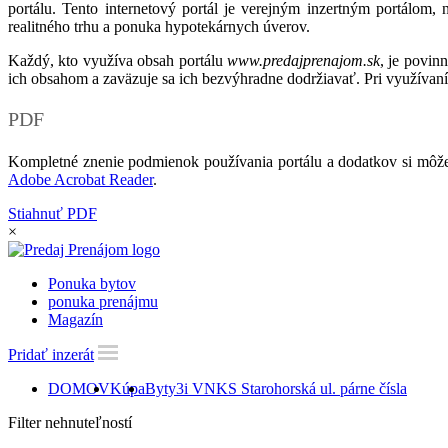
portálu. Tento internetový portál je verejným inzertným portálom,
realitného trhu a ponuka hypotekárnych úverov.
Každý, kto využíva obsah portálu
www.predajprenajom.sk
, je povin
ich obsahom a zaväzuje sa ich bezvýhradne dodržiavať. Pri využívaní
PDF
Kompletné znenie podmienok používania portálu a dodatkov si môže
Adobe Acrobat Reader
.
Stiahnuť PDF
×
Ponuka bytov
ponuka prenájmu
Magazín
Pridať inzerát
DOMOV
Kúpa
Byty
3i VNKS Starohorská ul. párne čísla
Filter nehnuteľností