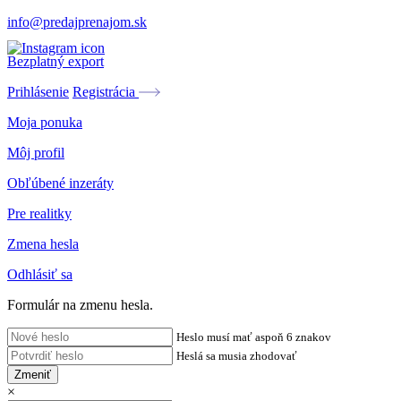
info@predajprenajom.sk
Bezplatný export
Prihlásenie
Registrácia
Moja ponuka
Môj profil
Obľúbené inzeráty
Pre realitky
Zmena hesla
Odhlásiť sa
Formulár na zmenu hesla.
Heslo musí mať aspoň 6 znakov
Heslá sa musia zhodovať
Zmeniť
×