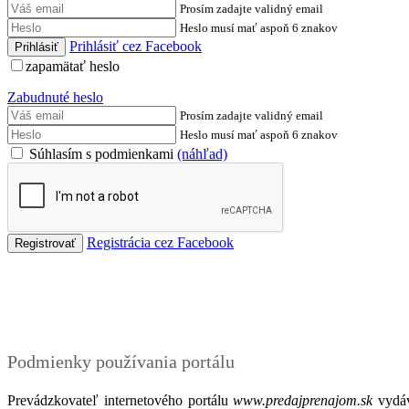
Prosím zadajte validný email
Heslo musí mať aspoň 6 znakov
Prihlásiť cez Facebook
zapamätať heslo
Zabudnuté heslo
Prosím zadajte validný email
Heslo musí mať aspoň 6 znakov
Súhlasím s podmienkami
(náhľad)
Registrácia cez Facebook
Podmienky
Podmienky používania portálu
Prevádzkovateľ internetového portálu
www.predajprenajom.sk
vydáv