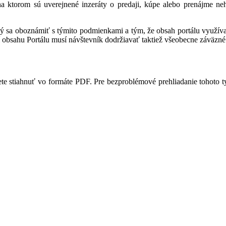
 na ktorom sú uverejnené inzeráty o predaji, kúpe alebo prenájme ne
ný sa oboznámiť s týmito podmienkami a tým, že obsah portálu využíva,
 obsahu Portálu musí návštevník dodržiavať taktiež všeobecne záväzné 
te stiahnuť vo formáte PDF. Pre bezproblémové prehliadanie tohoto 