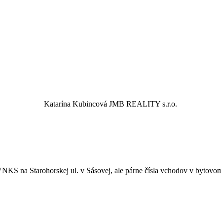
Katarína Kubincová
JMB REALITY s.r.o.
NKS na Starohorskej ul. v Sásovej, ale párne čísla vchodov v bytovo