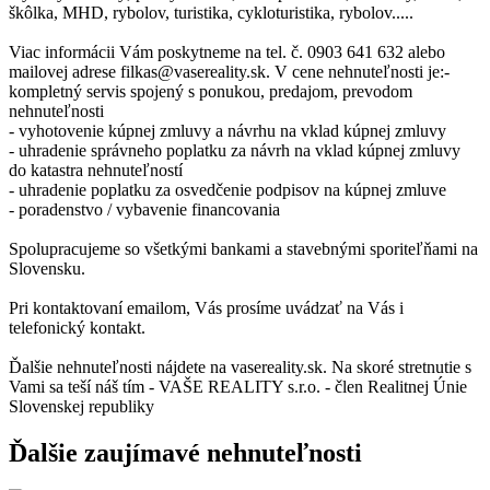
škôlka, MHD, rybolov, turistika, cykloturistika, rybolov.....
Viac informácii Vám poskytneme na tel. č. 0903 641 632 alebo
mailovej adrese filkas@vasereality.sk. V cene nehnuteľnosti je:-
kompletný servis spojený s ponukou, predajom, prevodom
nehnuteľnosti
- vyhotovenie kúpnej zmluvy a návrhu na vklad kúpnej zmluvy
- uhradenie správneho poplatku za návrh na vklad kúpnej zmluvy
do katastra nehnuteľností
- uhradenie poplatku za osvedčenie podpisov na kúpnej zmluve
- poradenstvo / vybavenie financovania
Spolupracujeme so všetkými bankami a stavebnými sporiteľňami na
Slovensku.
Pri kontaktovaní emailom, Vás prosíme uvádzať na Vás i
telefonický kontakt.
Ďalšie nehnuteľnosti nájdete na vasereality.sk. Na skoré stretnutie s
Vami sa teší náš tím - VAŠE REALITY s.r.o. - člen Realitnej Únie
Slovenskej republiky
Ďalšie zaujímavé nehnuteľnosti