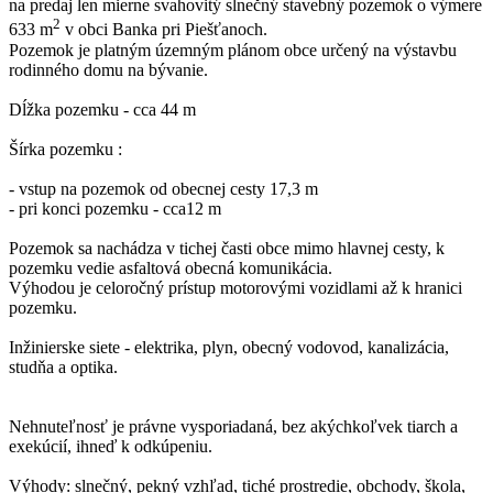
na predaj len mierne svahovitý slnečný stavebný pozemok o výmere
2
633 m
v obci Banka pri Piešťanoch.
Pozemok je platným územným plánom obce určený na výstavbu
rodinného domu na bývanie.
Dĺžka pozemku - cca 44 m
Šírka pozemku :
- vstup na pozemok od obecnej cesty 17,3 m
- pri konci pozemku - cca12 m
Pozemok sa nachádza v tichej časti obce mimo hlavnej cesty, k
pozemku vedie asfaltová obecná komunikácia.
Výhodou je celoročný prístup motorovými vozidlami až k hranici
pozemku.
Inžinierske siete - elektrika, plyn, obecný vodovod, kanalizácia,
studňa a optika.
Nehnuteľnosť je právne vysporiadaná, bez akýchkoľvek tiarch a
exekúcií, ihneď k odkúpeniu.
Výhody: slnečný, pekný vzhľad, tiché prostredie, obchody, škola,