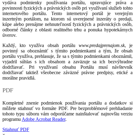
vydáva podmienky používania portálu, upravujúce práva a
povinnosti fyzických a právnických osôb pri využívaní služieb tohto
internetového portálu. Tento internetový portál je verejným
inzertným portálom, na ktorom sú uverejnené inzeráty o predaji,
kúpe alebo prenájme nehnuteľností fyzických a právnických osôb,
odborné články z oblasti realitného trhu a ponuka hypotekárnych
úverov.
Každý, kto využíva obsah portálu
www.predajprenajom.sk
, je
povinný sa oboznámiť s týmito podmienkami a tým, že obsah
portálu využíva, prehlasuje, že sa s týmito podmienkami oboznámil,
vyjadril súhlas s ich obsahom a zaväzuje sa ich bezvýhradne
dodržiavať. Pri využívaní obsahu Portálu musí návštevník
dodržiavať taktiež všeobecne záväzné právne predpisy, etické a
morálne pravidlá.
PDF
Kompletné znenie podmienok používania portálu a dodatkov si
môžete stiahnuť vo formáte PDF. Pre bezproblémové prehliadanie
tohoto typu súboru vám odporúčame nainštalovať najnovšiu verziu
programu
Adobe Acrobat Reader
.
Stiahnuť PDF
×