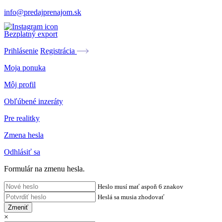
info@predajprenajom.sk
Bezplatný export
Prihlásenie
Registrácia
Moja ponuka
Môj profil
Obľúbené inzeráty
Pre realitky
Zmena hesla
Odhlásiť sa
Formulár na zmenu hesla.
Heslo musí mať aspoň 6 znakov
Heslá sa musia zhodovať
Zmeniť
×