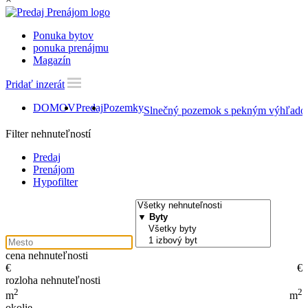
Ponuka bytov
ponuka prenájmu
Magazín
Pridať inzerát
DOMOV
Predaj
Pozemky
Slnečný pozemok s pekným výhľad
Filter nehnuteľností
Predaj
Prenájom
Hypofilter
cena nehnuteľnosti
€
€
rozloha nehnuteľnosti
2
2
m
m
okolie