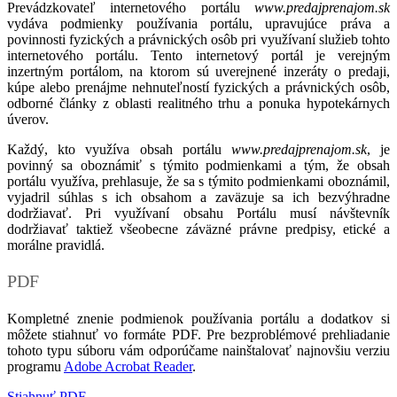
Prevádzkovateľ internetového portálu
www.predajprenajom.sk
vydáva podmienky používania portálu, upravujúce práva a
povinnosti fyzických a právnických osôb pri využívaní služieb tohto
internetového portálu. Tento internetový portál je verejným
inzertným portálom, na ktorom sú uverejnené inzeráty o predaji,
kúpe alebo prenájme nehnuteľností fyzických a právnických osôb,
odborné články z oblasti realitného trhu a ponuka hypotekárnych
úverov.
Každý, kto využíva obsah portálu
www.predajprenajom.sk
, je
povinný sa oboznámiť s týmito podmienkami a tým, že obsah
portálu využíva, prehlasuje, že sa s týmito podmienkami oboznámil,
vyjadril súhlas s ich obsahom a zaväzuje sa ich bezvýhradne
dodržiavať. Pri využívaní obsahu Portálu musí návštevník
dodržiavať taktiež všeobecne záväzné právne predpisy, etické a
morálne pravidlá.
PDF
Kompletné znenie podmienok používania portálu a dodatkov si
môžete stiahnuť vo formáte PDF. Pre bezproblémové prehliadanie
tohoto typu súboru vám odporúčame nainštalovať najnovšiu verziu
programu
Adobe Acrobat Reader
.
Stiahnuť PDF