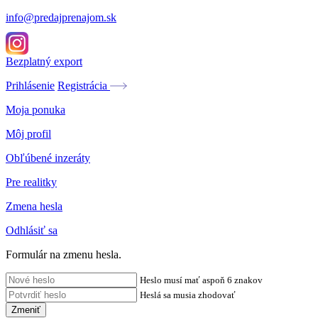
info@predajprenajom.sk
Bezplatný export
Prihlásenie
Registrácia
Moja ponuka
Môj profil
Obľúbené inzeráty
Pre realitky
Zmena hesla
Odhlásiť sa
Formulár na zmenu hesla.
Heslo musí mať aspoň 6 znakov
Heslá sa musia zhodovať
Zmeniť