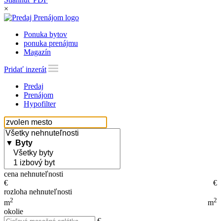
×
Ponuka bytov
ponuka prenájmu
Magazín
Pridať inzerát
Predaj
Prenájom
Hypofilter
cena nehnuteľnosti
€
€
rozloha nehnuteľnosti
2
2
m
m
okolie
€