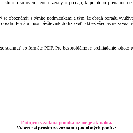
 na ktorom sú uverejnené inzeráty o predaji, kúpe alebo prenájme ne
ný sa oboznámiť s týmito podmienkami a tým, že obsah portálu využíva,
 obsahu Portálu musí návštevník dodržiavať taktiež všeobecne záväzné 
te stiahnuť vo formáte PDF. Pre bezproblémové prehliadanie tohoto 
Ľutujeme, zadaná ponuka už nie je aktuálna.
Vyberte si prosím zo zoznamu podobných ponúk: