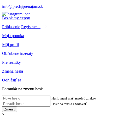
info@predajprenajom.sk
Bezplatný export
Prihlásenie
Registrácia
Moja ponuka
Môj profil
Obľúbené inzeráty
Pre realitky
Zmena hesla
Odhlásiť sa
Formulár na zmenu hesla.
Heslo musí mať aspoň 6 znakov
Heslá sa musia zhodovať
Zmeniť
×