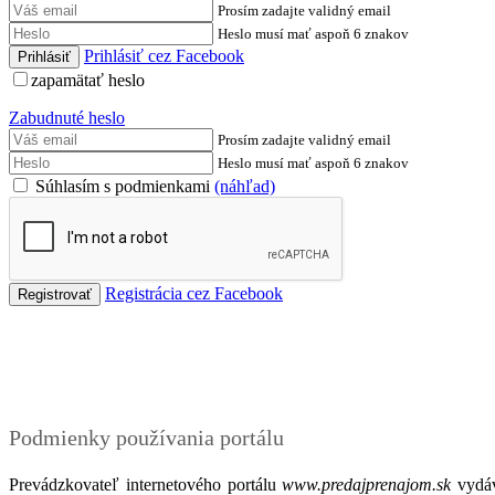
Prosím zadajte validný email
Heslo musí mať aspoň 6 znakov
Prihlásiť cez Facebook
zapamätať heslo
Zabudnuté heslo
Prosím zadajte validný email
Heslo musí mať aspoň 6 znakov
Súhlasím s podmienkami
(náhľad)
Registrácia cez Facebook
Podmienky
Podmienky používania portálu
Prevádzkovateľ internetového portálu
www.predajprenajom.sk
vydáv