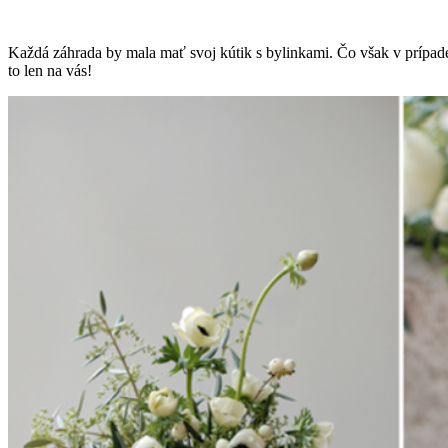
Každá záhrada by mala mať svoj kútik s bylinkami. Čo však v prípade
to len na vás!