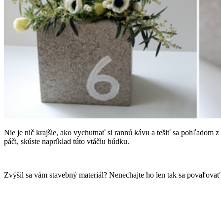
Nie je nič krajšie, ako vychutnať si rannú kávu a tešiť sa pohľadom z
páči, skúste napríklad túto vtáčiu búdku.
Zvýšil sa vám stavebný materiál? Nenechajte ho len tak sa povaľovať 