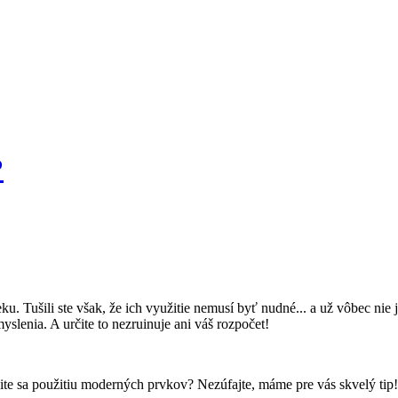
?
Tušili ste však, že ich využitie nemusí byť nudné... a už vôbec nie j
yslenia. A určite to nezruinuje ani váš rozpočet!
nite sa použitiu moderných prvkov? Nezúfajte, máme pre vás skvelý tip!