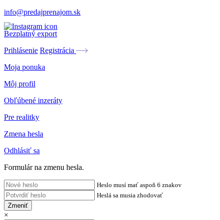
info@predajprenajom.sk
Bezplatný export
Prihlásenie
Registrácia
Moja ponuka
Môj profil
Obľúbené inzeráty
Pre realitky
Zmena hesla
Odhlásiť sa
Formulár na zmenu hesla.
Heslo musí mať aspoň 6 znakov
Heslá sa musia zhodovať
Zmeniť
×