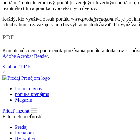
portálu. Tento internetový portál je verejným inzertným portálom,
realitného trhu a ponuka hypotekárnych úverov.
Každý, kto využíva obsah portálu
www.predajprenajom.sk
, je povin
ich obsahom a zaväzuje sa ich bezvýhradne dodržiavať. Pri využívaní
PDF
Kompletné znenie podmienok používania portálu a dodatkov si môže
Adobe Acrobat Reader
.
Stiahnuť PDF
×
Ponuka bytov
ponuka prenájmu
Magazín
Pridať inzerát
Filter nehnuteľností
Predaj
Prenájom
Hypofilter