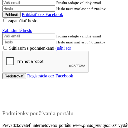
Prosím zadajte validný email
Heslo musí mať aspoň 6 znakov
Prihlásiť cez Facebook
zapamätať heslo
Zabudnuté heslo
Prosím zadajte validný email
Heslo musí mať aspoň 6 znakov
Súhlasím s podmienkami
(náhľad)
Registrácia cez Facebook
Podmienky
Podmienky používania portálu
Prevádzkovateľ internetového portálu
www.predajprenajom.sk
vydáv