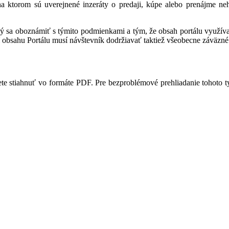
 na ktorom sú uverejnené inzeráty o predaji, kúpe alebo prenájme ne
ný sa oboznámiť s týmito podmienkami a tým, že obsah portálu využíva,
 obsahu Portálu musí návštevník dodržiavať taktiež všeobecne záväzné 
te stiahnuť vo formáte PDF. Pre bezproblémové prehliadanie tohoto 