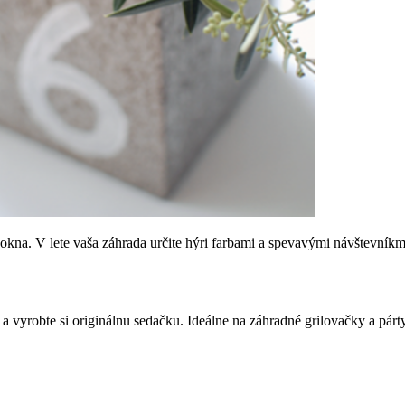
 okna. V lete vaša záhrada určite hýri farbami a spevavými návštevníkmi
a vyrobte si originálnu sedačku. Ideálne na záhradné grilovačky a párty