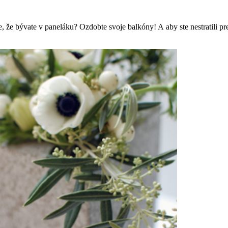
, že bývate v paneláku? Ozdobte svoje balkóny! A aby ste nestratili p