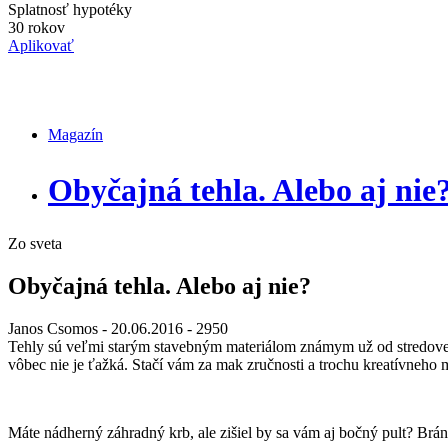
Splatnosť hypotéky
30 rokov
Aplikovať
Magazín
Magazín
Obyčajná tehla. Alebo aj nie
Zo sveta
Obyčajná tehla. Alebo aj nie?
Janos Csomos
- 20.06.2016 -
2950
Tehly sú veľmi starým stavebným materiálom známym už od stredoveku. 
vôbec nie je ťažká. Stačí vám za mak zručnosti a trochu kreatívneho m
Máte nádherný záhradný krb, ale zišiel by sa vám aj bočný pult? Brá