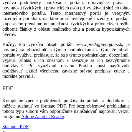
vydáva podmienky používania portálu, upravujúce práva a
povinnosti fyzických a právnických osôb pri využívaní služieb tohto
internetového portálu. Tento internetový portál je verejným
inzertným portálom, na ktorom sú uverejnené inzeráty o predaji,
kúpe alebo prenájme nehnuteľností fyzických a právnických osôb,
odborné články z oblasti realitného trhu a ponuka hypotekárnych
úverov.
Každý, kto využíva obsah portálu
www.predajprenajom.sk
, je
povinný sa oboznámiť s týmito podmienkami a tým, že obsah
portálu využíva, prehlasuje, že sa s týmito podmienkami oboznámil,
vyjadril súhlas s ich obsahom a zaväzuje sa ich bezvýhradne
dodržiavať. Pri využívaní obsahu Portálu musí návštevník
dodržiavať taktiež všeobecne záväzné právne predpisy, etické a
morálne pravidlá.
PDF
Kompletné znenie podmienok používania portálu a dodatkov si
môžete stiahnuť vo formáte PDF. Pre bezproblémové prehliadanie
tohoto typu súboru vám odporúčame nainštalovať najnovšiu verziu
programu
Adobe Acrobat Reader
.
Stiahnuť PDF
×