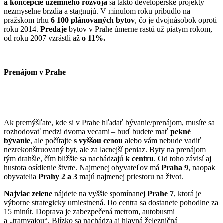
a koncepcie územného rozvoja
sa takto developerské projekty
nezmyselne brzdia a stagnujú. V minulom roku pribudlo na
pražskom trhu
6 100 plánovaných bytov
, čo je dvojnásobok oproti
roku 2014.
Predaje
bytov v Prahe úmerne rastú už piatym rokom,
od roku 2007 vzrástli až
o 11%.
Prenájom v Prahe
Ak premýšľate, kde si v Prahe hľadať bývanie/prenájom, musíte sa
rozhodovať medzi dvoma vecami – buď budete mať
pekné
bývanie
, ale počítajte
s vyššou cenou
alebo vám nebude vadiť
nezrekonštruovaný byt, ale za lacnejší peniaz. Byty na prenájom
tým drahšie, čím bližšie sa nachádzajú
k centru
. Od toho závisí aj
hustota osídlenie štvrte. Najmenej obyvateľov má
Praha 9
, naopak
obyvatelia
Prahy 2 a 3
majú najmenej priestoru na život.
Najviac zelene
nájdete na vyššie spomínanej
Prahe 7
, ktorá je
výborne strategicky umiestnená. Do centra sa dostanete pohodlne za
15 minút. Doprava je zabezpečená metrom, autobusmi
a „tramvajou“. Blízko sa nachádza aj hlavná železničná