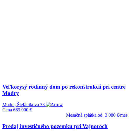
Veľkorysý rodinný dom po rekonštrukcii pri centre
Modry
Modra, Štefánikova 33
Cena
669 000 €
Mesačná splátka od
3 080 €/mes.
Predaj investičného pozemku pri Vajnoroch