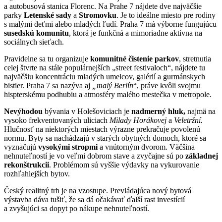
a autobusová stanica Florenc. Na Prahe 7 nájdete dve najväčšie
parky
Letenské sady
a
Stromovku
. Je to ideálne miesto pre rodiny
s malými deťmi alebo mladých ľudí. Praha 7 má výborne fungujúcu
susedskú komunitu
, ktorá je funkčná a mimoriadne aktívna na
sociálnych sieťach.
Pravidelne sa tu organizuje
komunitné čistenie parkov
, stretnutia
celej štvrte na stále populárnejších „street festivaloch“, nájdete tu
najväčšiu koncentráciu mladých umelcov, galérií a gurmánskych
bistier. Praha 7 sa nazýva aj
„malý Berlín
“, práve kvôli svojmu
hispterskému podhubiu a atmosféry malého mestečka v metropole.
Nevýhodou
bývania v Holešoviciach je
nadmerný hluk,
najmä na
vysoko frekventovaných uliciach
Milady Horákovej
a
Veletržní.
Hlučnosť na niektorých miestach výrazne prekračuje povolenú
normu. Byty sa nachádzajú v starých obytných domoch, ktoré sa
vyznačujú
vysokými stropmi
a vnútorným dvorom. Väčšina
nehnuteľností je vo veľmi dobrom stave a zvyčajne sú po
základnej
rekonštrukcii
. Problémom sú vyššie výdavky na vykurovanie
rozhľahlejších bytov.
Český realitný trh je na vzostupe. Prevládajúca nový bytová
výstavba dáva tušiť, že sa dá očakávať ďalší rast investícií
a zvyšujúci sa dopyt po nákupe nehnuteľností.