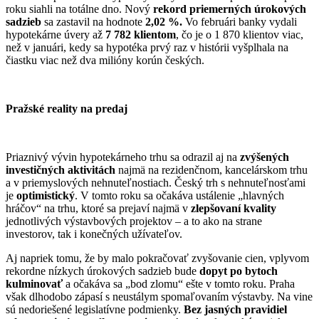
roku siahli na totálne dno. Nový
rekord priemerných úrokových
sadzieb
sa zastavil na hodnote
2,02 %.
Vo februári banky vydali
hypotekárne úvery až
7 782 klientom
, čo je o 1 870 klientov viac,
než v januári, kedy sa hypotéka prvý raz v histórii vyšplhala na
čiastku viac než dva milióny korún českých.
Pražské reality na predaj
Priaznivý vývin hypotekárneho trhu sa odrazil aj na
zvýšených
investičných aktivitách
najmä na rezidenčnom, kancelárskom trhu
a v priemyslových nehnuteľnostiach. Český trh s nehnuteľnosťami
je
optimistický
. V tomto roku sa očakáva ustálenie „hlavných
hráčov“ na trhu, ktoré sa prejaví najmä v
zlepšovaní kvality
jednotlivých výstavbových projektov – a to ako na strane
investorov, tak i konečných užívateľov.
Aj napriek tomu, že by malo pokračovať zvyšovanie cien, vplyvom
rekordne nízkych úrokových sadzieb bude
dopyt po bytoch
kulminovať
a očakáva sa „bod zlomu“ ešte v tomto roku. Praha
však dlhodobo zápasí s neustálym spomaľovaním výstavby. Na vine
sú nedoriešené legislatívne podmienky.
Bez jasných pravidiel