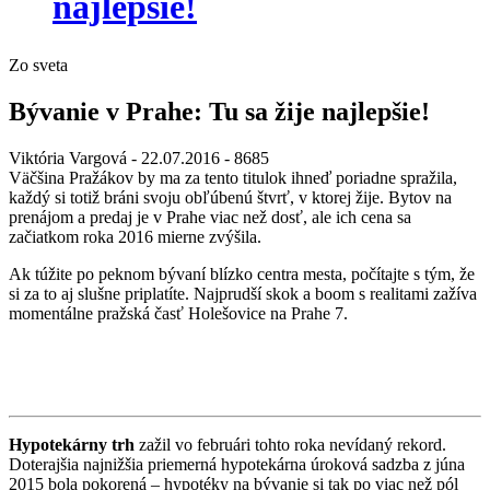
najlepšie!
Zo sveta
Bývanie v Prahe: Tu sa žije najlepšie!
Viktória Vargová
- 22.07.2016 -
8685
Väčšina Pražákov by ma za tento titulok ihneď poriadne spražila,
každý si totiž bráni svoju obľúbenú štvrť, v ktorej žije. Bytov na
prenájom a predaj je v Prahe viac než dosť, ale ich cena sa
začiatkom roka 2016 mierne zvýšila.
Ak túžite po peknom bývaní blízko centra mesta, počítajte s tým, že
si za to aj slušne priplatíte. Najprudší skok a boom s realitami zažíva
momentálne pražská časť Holešovice na Prahe 7.
Hypotekárny trh
zažil vo februári tohto roka nevídaný rekord.
Doterajšia najnižšia priemerná hypotekárna úroková sadzba z júna
2015 bola pokorená – hypotéky na bývanie si tak po viac než pól