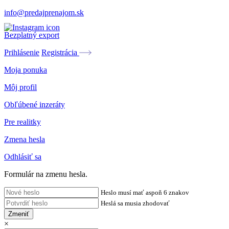
info@predajprenajom.sk
Bezplatný export
Prihlásenie
Registrácia
Moja ponuka
Môj profil
Obľúbené inzeráty
Pre realitky
Zmena hesla
Odhlásiť sa
Formulár na zmenu hesla.
Heslo musí mať aspoň 6 znakov
Heslá sa musia zhodovať
Zmeniť
×