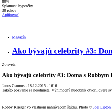
80%
Splatnosť hypotéky
30 rokov
Aplikovať
Magazín
Magazín
Ako bývajú celebrity #3: D
Zo sveta
Ako bývajú celebrity #3: Doma s Robbym 
Janos Csomos
- 18.12.2015 -
1616
Takéto pozvanie sa neodmieta. Výnimočný hudobník otvoril dvere svo
Robby Krieger vo vlastnom nahrávacom štúdiu. Photo ©
Joel Lipton