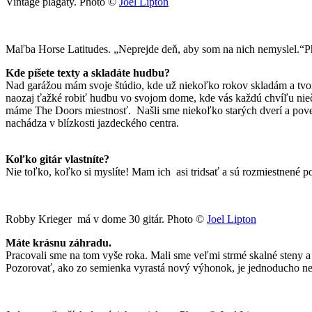
Vintage plagáty. Photo ©
Joel Lipton
Maľba Horse Latitudes. „Neprejde deň, aby som na nich nemyslel.“
Kde píšete texty a skladáte hudbu?
Nad garážou mám svoje štúdio, kde už niekoľko rokov skladám a tvorí
naozaj ťažké robiť hudbu vo svojom dome, kde vás každú chvíľu niečo
máme The Doors miestnosť. Našli sme niekoľko starých dverí a povešal
nachádza v blízkosti jazdeckého centra.
Koľko
gitár vlastníte?
Nie toľko, koľko si myslíte! Mam ich asi tridsať a sú rozmiestnené 
Robby Krieger má v dome 30 gitár. Photo ©
Joel Lipton
Máte
krásnu záhradu.
Pracovali sme na tom vyše roka. Mali sme veľmi strmé skalné steny a
Pozorovať, ako zo semienka vyrastá nový výhonok, je jednoducho ne