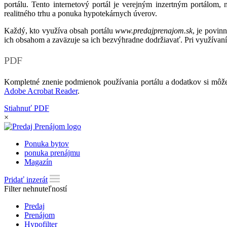
portálu. Tento internetový portál je verejným inzertným portálom,
realitného trhu a ponuka hypotekárnych úverov.
Každý, kto využíva obsah portálu
www.predajprenajom.sk
, je povin
ich obsahom a zaväzuje sa ich bezvýhradne dodržiavať. Pri využívaní
PDF
Kompletné znenie podmienok používania portálu a dodatkov si môže
Adobe Acrobat Reader
.
Stiahnuť PDF
×
Ponuka bytov
ponuka prenájmu
Magazín
Pridať inzerát
Filter nehnuteľností
Predaj
Prenájom
Hypofilter