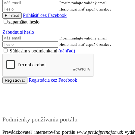
Prosím zadajte validný email
Heslo musí mať aspoň 6 znakov
Prihlásiť cez Facebook
zapamätať heslo
Zabudnuté heslo
Prosím zadajte validný email
Heslo musí mať aspoň 6 znakov
Súhlasím s podmienkami
(náhľad)
Registrácia cez Facebook
Podmienky
Podmienky používania portálu
Prevádzkovateľ internetového portálu
www.predajprenajom.sk
vydáv