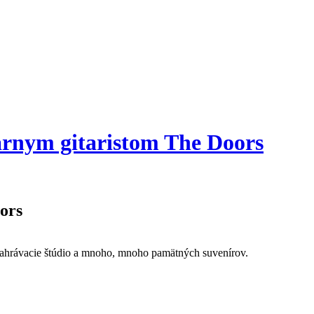
árnym gitaristom The Doors
ors
 nahrávacie štúdio a mnoho, mnoho pamätných suvenírov.