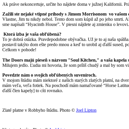
Ak práve nekoncertuje, určite ho nájdete doma v južnej Kalifornii. P
Zažili ste
nejaké vtipné príhody s Jimom Morrisonom vo vašom
Vlastne, Jim tu nikdy nebol. Tento dom som kúpil až po jeho smrti. A
sme napísali “Hyacinth House”. V piesni nájdete aj zmienku o levovi.
Ktorá izba je vaša obľúbená?
To je dobrá otázka. Pravdepodobne obývačka. Už je to aj naša spálňa.
postavil takýto dom ešte predo mnou a keď to urobil aj ďalší sused, p
Celkom v pohode!
The Doors majú
pieseň s názvom "Soul Kitchen," a vaša kapela s
Milujem jedlo. Ľudia mi hovoria, že som príliš chudý a mal by som v
Povedzte nám o
svojich obľúbených suveníroch.
V mojom štúdiu mám niektoré z našich starých zlatých platní, na dver
mám veľa, veľa fotiek. Na poschodí mám namaľované “Horse Latitudes
ďalší člen kapely] to cíti rovnako.
Zlaté platne v Robbyho štúdiu. Photo ©
Joel Lipton