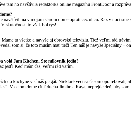
ráve tam ho navštívila redaktorka online magazínu FrontDoor a rozpráva
 dome?
le navštívil ma v mojom starom dome oproti cez ulicu. Raz v noci sme s
 V skutočnosti to však bol rys!
 Máme tu všetko a navyše aj obrovskú televíziu. Tiež veľmi rád trávim
ovedal som si, že toto musím mať tiež! Ten náš je navyše špeciálny – on
a volá Jam Kitchen. Ste milovník jedla?
iac jesť! Keď mám čas, veľmi rád varím.
ách do kuchyne visí náš plagát. Niektoré veci sa časom opotrebovali, al
”. V celom dome cítiť ducha Jimiho a Raya, neprejde deň, aby som na