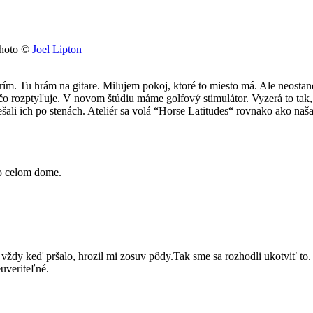
Photo ©
Joel Lipton
m. Tu hrám na gitare. Milujem pokoj, ktoré to miesto má. Ale neostanem
 rozptyľuje. V novom štúdiu máme golfový stimulátor. Vyzerá to tak, že
i ich po stenách. Ateliér sa volá “Horse Latitudes“ rovnako ako naša p
po celom dome.
 vždy keď pršalo, hrozil mi zosuv pôdy.Tak sme sa rozhodli ukotviť to.
uveriteľné.