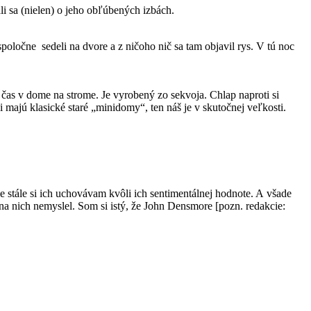
li sa (nielen) o jeho obľúbených izbách.
poločne sedeli na dvore a z ničoho nič sa tam objavil rys. V tú noc
 čas v dome na strome. Je vyrobený zo sekvoja. Chlap naproti si
i majú klasické staré „minidomy“, ten náš je v skutočnej veľkosti.
e stále si ich uchovávam kvôli ich sentimentálnej hodnote. A všade
 nich nemyslel. Som si istý, že John Densmore [pozn. redakcie: