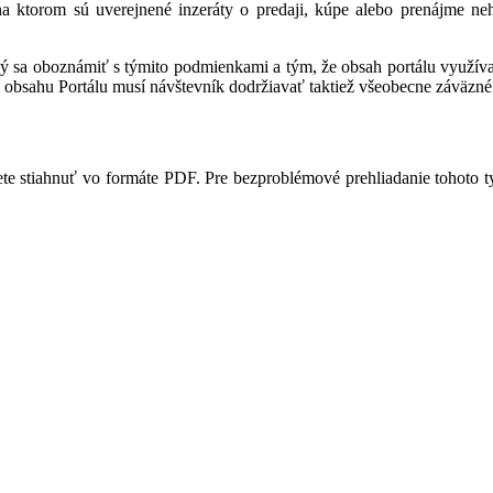
 na ktorom sú uverejnené inzeráty o predaji, kúpe alebo prenájme ne
ný sa oboznámiť s týmito podmienkami a tým, že obsah portálu využíva,
 obsahu Portálu musí návštevník dodržiavať taktiež všeobecne záväzné 
te stiahnuť vo formáte PDF. Pre bezproblémové prehliadanie tohoto 