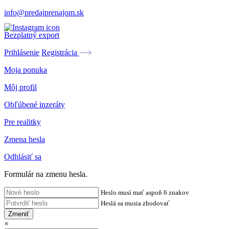
info@predajprenajom.sk
Bezplatný export
Prihlásenie
Registrácia
Moja ponuka
Môj profil
Obľúbené inzeráty
Pre realitky
Zmena hesla
Odhlásiť sa
Formulár na zmenu hesla.
Heslo musí mať aspoň 6 znakov
Heslá sa musia zhodovať
Zmeniť
×