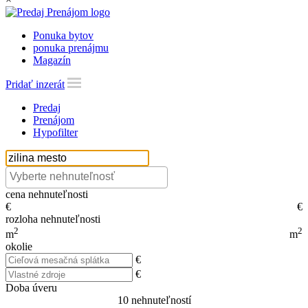
Ponuka bytov
ponuka prenájmu
Magazín
Pridať inzerát
Predaj
Prenájom
Hypofilter
cena nehnuteľnosti
€
€
rozloha nehnuteľnosti
2
2
m
m
okolie
€
€
Doba úveru
10
nehnuteľností