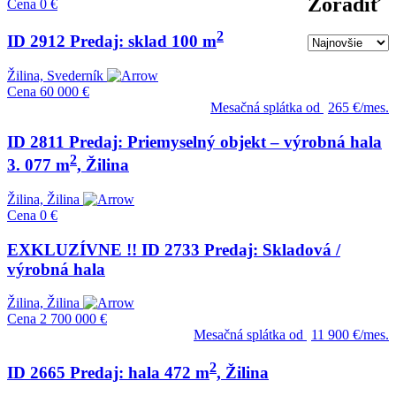
Zoradiť
Cena
0 €
2
ID 2912 Predaj: sklad 100 m
Žilina, Svederník
Cena
60 000 €
Mesačná splátka od
265 €/mes.
ID 2811 Predaj: Priemyselný objekt – výrobná hala
2
3. 077 m
, Žilina
Žilina, Žilina
Cena
0 €
EXKLUZÍVNE !! ID 2733 Predaj: Skladová /
výrobná hala
Žilina, Žilina
Cena
2 700 000 €
Mesačná splátka od
11 900 €/mes.
2
ID 2665 Predaj: hala 472 m
, Žilina