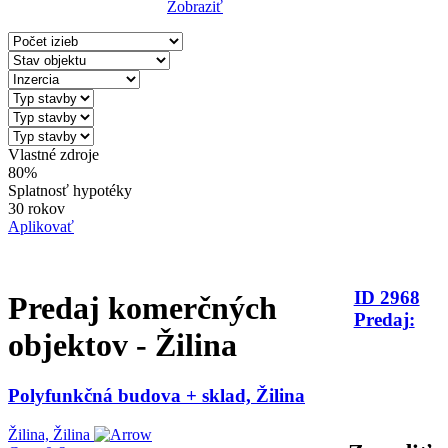
Zobraziť
Reset Filter
Vlastné zdroje
80%
Splatnosť hypotéky
30 rokov
Aplikovať
ID 2968
Predaj komerčných
Predaj:
objektov - Žilina
Polyfunkčná budova + sklad, Žilina
Žilina, Žilina