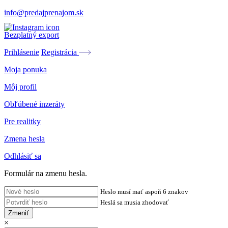
info@predajprenajom.sk
Bezplatný export
Prihlásenie
Registrácia
Moja ponuka
Môj profil
Obľúbené inzeráty
Pre realitky
Zmena hesla
Odhlásiť sa
Formulár na zmenu hesla.
Heslo musí mať aspoň 6 znakov
Heslá sa musia zhodovať
Zmeniť
×