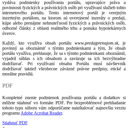
vydáva podmienky používania portálu, upravujúce práva a
povinnosti fyzických a právnických osôb pri využívaní služieb tohto
internetového portálu. Tento internetový portál je verejným
inzertným portálom, na ktorom sú uverejnené inzeráty o predaji,
kúpe alebo prenájme nehnuteľností fyzických a právnických osôb,
odborné články z oblasti realitného trhu a ponuka hypotekárnych
úverov.
Každý, kto využíva obsah portálu
www.predajprenajom.sk
, je
povinný sa oboznámiť s týmito podmienkami a tým, že obsah
portálu využíva, prehlasuje, že sa s týmito podmienkami oboznámil,
vyjadril súhlas s ich obsahom a zaväzuje sa ich bezvýhradne
dodržiavať. Pri využívaní obsahu Portálu musí návštevník
dodržiavať taktiež všeobecne záväzné právne predpisy, etické a
morálne pravidlá.
PDF
Kompletné znenie podmienok používania portálu a dodatkov si
môžete stiahnuť vo formáte PDF. Pre bezproblémové prehliadanie
tohoto typu súboru vám odporúčame nainštalovať najnovšiu verziu
programu
Adobe Acrobat Reader
.
Stiahnuť PDF
×