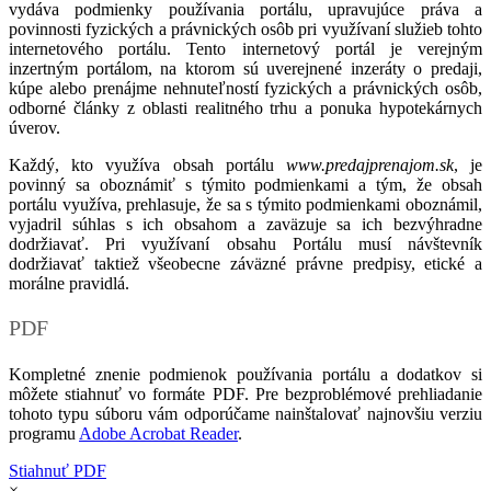
vydáva podmienky používania portálu, upravujúce práva a
povinnosti fyzických a právnických osôb pri využívaní služieb tohto
internetového portálu. Tento internetový portál je verejným
inzertným portálom, na ktorom sú uverejnené inzeráty o predaji,
kúpe alebo prenájme nehnuteľností fyzických a právnických osôb,
odborné články z oblasti realitného trhu a ponuka hypotekárnych
úverov.
Každý, kto využíva obsah portálu
www.predajprenajom.sk
, je
povinný sa oboznámiť s týmito podmienkami a tým, že obsah
portálu využíva, prehlasuje, že sa s týmito podmienkami oboznámil,
vyjadril súhlas s ich obsahom a zaväzuje sa ich bezvýhradne
dodržiavať. Pri využívaní obsahu Portálu musí návštevník
dodržiavať taktiež všeobecne záväzné právne predpisy, etické a
morálne pravidlá.
PDF
Kompletné znenie podmienok používania portálu a dodatkov si
môžete stiahnuť vo formáte PDF. Pre bezproblémové prehliadanie
tohoto typu súboru vám odporúčame nainštalovať najnovšiu verziu
programu
Adobe Acrobat Reader
.
Stiahnuť PDF
×