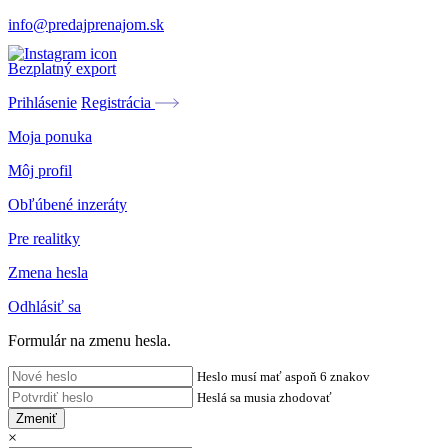
info@predajprenajom.sk
Bezplatný export
Prihlásenie
Registrácia
Moja ponuka
Môj profil
Obľúbené inzeráty
Pre realitky
Zmena hesla
Odhlásiť sa
Formulár na zmenu hesla.
Heslo musí mať aspoň 6 znakov
Heslá sa musia zhodovať
Zmeniť
×