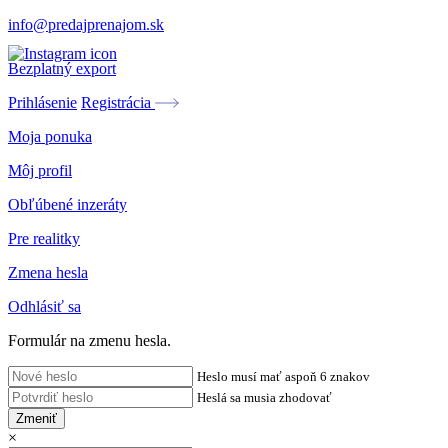
info@predajprenajom.sk
Bezplatný export
Prihlásenie
Registrácia
Moja ponuka
Môj profil
Obľúbené inzeráty
Pre realitky
Zmena hesla
Odhlásiť sa
Formulár na zmenu hesla.
Heslo musí mať aspoň 6 znakov
Heslá sa musia zhodovať
Zmeniť
×