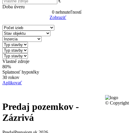
€
Doba úveru
0
nehnuteľností
Zobraziť
Reset Filter
Vlastné zdroje
80%
Splatnosť hypotéky
30 rokov
Aplikovať
© Copyright
Predaj pozemkov -
Zázrivá
PredajPrenajom.sk 2026