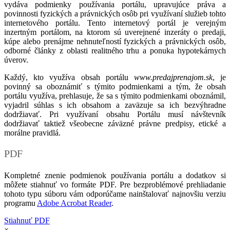
vydáva podmienky používania portálu, upravujúce práva a
povinnosti fyzických a právnických osôb pri využívaní služieb tohto
internetového portálu. Tento internetový portál je verejným
inzertným portálom, na ktorom sú uverejnené inzeráty o predaji,
kúpe alebo prenájme nehnuteľností fyzických a právnických osôb,
odborné články z oblasti realitného trhu a ponuka hypotekárnych
úverov.
Každý, kto využíva obsah portálu
www.predajprenajom.sk
, je
povinný sa oboznámiť s týmito podmienkami a tým, že obsah
portálu využíva, prehlasuje, že sa s týmito podmienkami oboznámil,
vyjadril súhlas s ich obsahom a zaväzuje sa ich bezvýhradne
dodržiavať. Pri využívaní obsahu Portálu musí návštevník
dodržiavať taktiež všeobecne záväzné právne predpisy, etické a
morálne pravidlá.
PDF
Kompletné znenie podmienok používania portálu a dodatkov si
môžete stiahnuť vo formáte PDF. Pre bezproblémové prehliadanie
tohoto typu súboru vám odporúčame nainštalovať najnovšiu verziu
programu
Adobe Acrobat Reader
.
Stiahnuť PDF
×