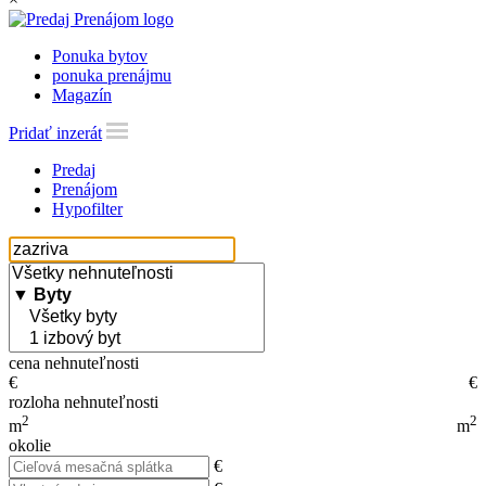
Ponuka bytov
ponuka prenájmu
Magazín
Pridať inzerát
Predaj
Prenájom
Hypofilter
cena nehnuteľnosti
€
€
rozloha nehnuteľnosti
2
2
m
m
okolie
€