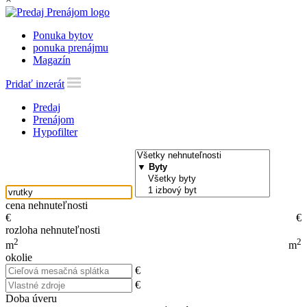
Ponuka bytov
ponuka prenájmu
Magazín
Pridať inzerát
Predaj
Prenájom
Hypofilter
cena nehnuteľnosti
€
€
rozloha nehnuteľnosti
2
2
m
m
okolie
€
€
Doba úveru