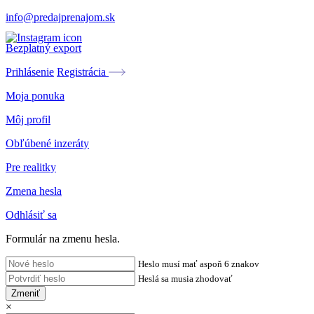
info@predajprenajom.sk
Bezplatný export
Prihlásenie
Registrácia
Moja ponuka
Môj profil
Obľúbené inzeráty
Pre realitky
Zmena hesla
Odhlásiť sa
Formulár na zmenu hesla.
Heslo musí mať aspoň 6 znakov
Heslá sa musia zhodovať
Zmeniť
×