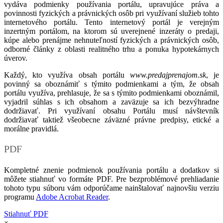
vydáva podmienky používania portálu, upravujúce práva a
povinnosti fyzických a právnických osôb pri využívaní služieb tohto
internetového portálu. Tento internetový portál je verejným
inzertným portálom, na ktorom sú uverejnené inzeráty o predaji,
kúpe alebo prenájme nehnuteľností fyzických a právnických osôb,
odborné články z oblasti realitného trhu a ponuka hypotekárnych
úverov.
Každý, kto využíva obsah portálu
www.predajprenajom.sk
, je
povinný sa oboznámiť s týmito podmienkami a tým, že obsah
portálu využíva, prehlasuje, že sa s týmito podmienkami oboznámil,
vyjadril súhlas s ich obsahom a zaväzuje sa ich bezvýhradne
dodržiavať. Pri využívaní obsahu Portálu musí návštevník
dodržiavať taktiež všeobecne záväzné právne predpisy, etické a
morálne pravidlá.
PDF
Kompletné znenie podmienok používania portálu a dodatkov si
môžete stiahnuť vo formáte PDF. Pre bezproblémové prehliadanie
tohoto typu súboru vám odporúčame nainštalovať najnovšiu verziu
programu
Adobe Acrobat Reader
.
Stiahnuť PDF
×