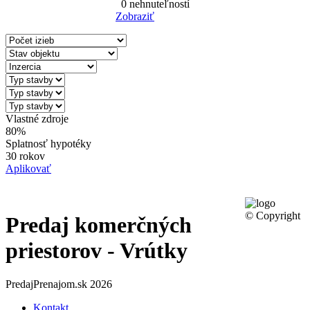
0
nehnuteľností
Zobraziť
Reset Filter
Vlastné zdroje
80%
Splatnosť hypotéky
30 rokov
Aplikovať
© Copyright
Predaj komerčných
priestorov - Vrútky
PredajPrenajom.sk 2026
Kontakt