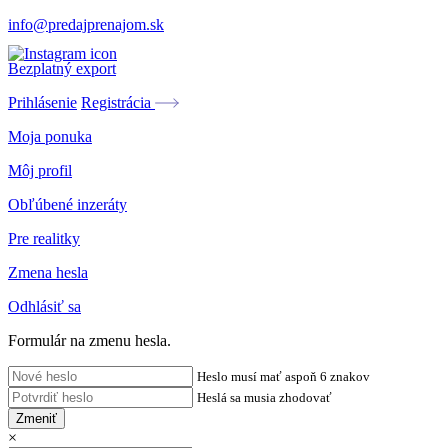
info@predajprenajom.sk
Bezplatný export
Prihlásenie
Registrácia
Moja ponuka
Môj profil
Obľúbené inzeráty
Pre realitky
Zmena hesla
Odhlásiť sa
Formulár na zmenu hesla.
Heslo musí mať aspoň 6 znakov
Heslá sa musia zhodovať
Zmeniť
×