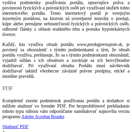
vydáva podmienky používania portálu, upravujúce práva a
povinnosti fyzických a právnických osôb pri využívaní služieb tohto
internetového portálu. Tento internetový portál je verejným
inzertným portálom, na ktorom sú uverejnené inzeráty o predaji,
kúpe alebo prenájme nehnuteľností fyzických a právnických osôb,
odborné články z oblasti realitného trhu a ponuka hypotekárnych
úverov.
Každý, kto využíva obsah portálu
www.predajprenajom.sk
, je
povinný sa oboznámiť s týmito podmienkami a tým, že obsah
portálu využíva, prehlasuje, že sa s týmito podmienkami oboznámil,
vyjadril súhlas s ich obsahom a zaväzuje sa ich bezvýhradne
dodržiavať. Pri využívaní obsahu Portálu musí návštevník
dodržiavať taktiež všeobecne záväzné právne predpisy, etické a
morálne pravidlá.
PDF
Kompletné znenie podmienok používania portálu a dodatkov si
môžete stiahnuť vo formáte PDF. Pre bezproblémové prehliadanie
tohoto typu súboru vám odporúčame nainštalovať najnovšiu verziu
programu
Adobe Acrobat Reader
.
Stiahnuť PDF
×