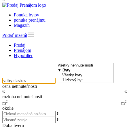
Ponuka bytov
ponuka prenájmu
Magazín
Pridať inzerát
Predaj
Prenájom
Hypofilter
cena nehnuteľnosti
€
€
rozloha nehnuteľnosti
2
2
m
m
okolie
€
€
Doba úveru