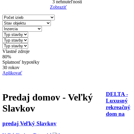
3
nehnuteľností
Zobraziť
Reset Filter
Vlastné zdroje
80%
Splatnosť hypotéky
30 rokov
Aplikovať
DELTA -
Predaj domov - Veľký
Luxusný
Slavkov
rekreačný
dom na
predaj Veľký Slavkov