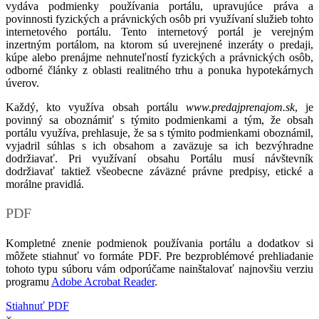
vydáva podmienky používania portálu, upravujúce práva a
povinnosti fyzických a právnických osôb pri využívaní služieb tohto
internetového portálu. Tento internetový portál je verejným
inzertným portálom, na ktorom sú uverejnené inzeráty o predaji,
kúpe alebo prenájme nehnuteľností fyzických a právnických osôb,
odborné články z oblasti realitného trhu a ponuka hypotekárnych
úverov.
Každý, kto využíva obsah portálu
www.predajprenajom.sk
, je
povinný sa oboznámiť s týmito podmienkami a tým, že obsah
portálu využíva, prehlasuje, že sa s týmito podmienkami oboznámil,
vyjadril súhlas s ich obsahom a zaväzuje sa ich bezvýhradne
dodržiavať. Pri využívaní obsahu Portálu musí návštevník
dodržiavať taktiež všeobecne záväzné právne predpisy, etické a
morálne pravidlá.
PDF
Kompletné znenie podmienok používania portálu a dodatkov si
môžete stiahnuť vo formáte PDF. Pre bezproblémové prehliadanie
tohoto typu súboru vám odporúčame nainštalovať najnovšiu verziu
programu
Adobe Acrobat Reader
.
Stiahnuť PDF
×