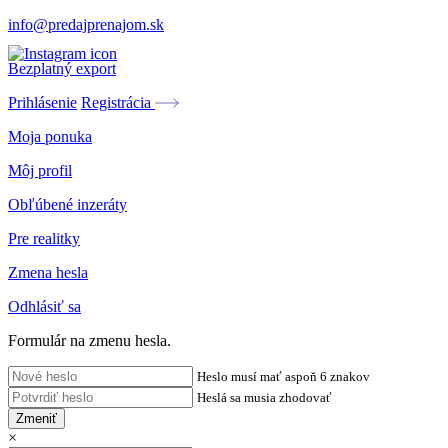
info@predajprenajom.sk
Bezplatný export
Prihlásenie
Registrácia
Moja ponuka
Môj profil
Obľúbené inzeráty
Pre realitky
Zmena hesla
Odhlásiť sa
Formulár na zmenu hesla.
Heslo musí mať aspoň 6 znakov
Heslá sa musia zhodovať
Zmeniť
×