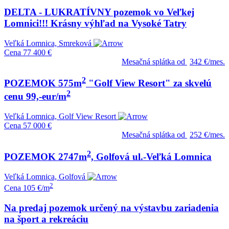
DELTA - LUKRATÍVNY pozemok vo Veľkej
Lomnici!!! Krásny výhľad na Vysoké Tatry
Veľká Lomnica, Smreková
Cena
77 400 €
Mesačná splátka od
342 €/mes.
2
POZEMOK 575m
"Golf View Resort" za skvelú
2
cenu 99,-eur/m
Veľká Lomnica, Golf View Resort
Cena
57 000 €
Mesačná splátka od
252 €/mes.
2
POZEMOK 2747m
, Golfová ul.-Veľká Lomnica
Veľká Lomnica, Golfová
2
Cena
105 €/m
Na predaj pozemok určený na výstavbu zariadenia
na šport a rekreáciu