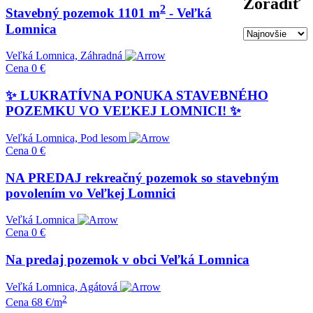
Zoradiť
2
Stavebný pozemok 1101 m
- Veľká
Lomnica
Veľká Lomnica, Záhradná
Cena
0 €
✨ LUKRATÍVNA PONUKA STAVEBNÉHO
POZEMKU VO VEĽKEJ LOMNICI! ✨
Veľká Lomnica, Pod lesom
Cena
0 €
NA PREDAJ rekreačný pozemok so stavebným
povolením vo Veľkej Lomnici
Veľká Lomnica
Cena
0 €
Na predaj pozemok v obci Veľká Lomnica
Veľká Lomnica, Agátová
2
Cena
68 €/m