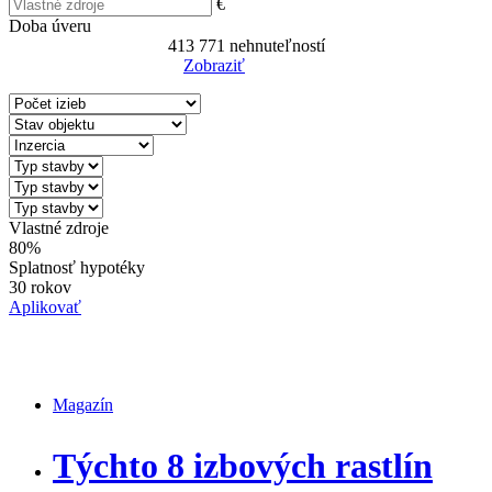
€
Doba úveru
413 771
nehnuteľností
Zobraziť
Reset Filter
Vlastné zdroje
80%
Splatnosť hypotéky
30 rokov
Aplikovať
Magazín
Magazín
Týchto 8 izbových rastlín