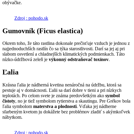
obývačke.
Zdroj : pohodo.sk
Gumovník (Ficus elastica)
Okrem toho, že táto rastlina dokonale prečisťuje vzduch je jednou z
najjednoduchších rastlín čo sa týka starostlivosti. Darí sa jej aj pri
slabom osvetlení a chladnejších klimatických podmienkach. Táto
nízko-údržbová zeleň je
výkonný odstraňovač toxínov
.
Ľalia
Krásna ľalia je nádherná kvetina nenáročná na údržbu, ktorá sa
pestuje aj v domácnosti. Ľalii sa darí dobre v tieni a pri nízkych
teplotách. Po celom svete je známa predovšetkým ako
symbol
čistoty
, no je tiež symbolom rytierstva a skautingu. Pre Grékov bola
ľalia symbolom
materstva a plodnosti
. Vďaka jej nádherne
sfarbeným kvetom ju dokážete bez problémov zladiť s akýmkoľvek
nábytkom.
Zdroj : pohodo.sk