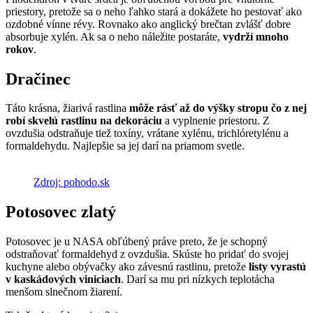
priestory, pretože sa o neho ľahko stará a dokážete ho pestovať ako
ozdobné vínne révy. Rovnako ako anglický brečtan zvlášť dobre
absorbuje xylén. Ak sa o neho náležite postaráte,
vydrží mnoho
rokov
.
Dračinec
Táto krásna, žiarivá rastlina
môže rásť až do výšky stropu čo z nej
robí skvelú rastlinu na dekoráciu
a vyplnenie priestoru. Z
ovzdušia odstraňuje tiež toxíny, vrátane xylénu, trichlóretylénu a
formaldehydu. Najlepšie sa jej darí na priamom svetle.
Zdroj: pohodo.sk
Potosovec zlatý
Potosovec je u NASA obľúbený práve preto, že je schopný
odstraňovať formaldehyd z ovzdušia. Skúste ho pridať do svojej
kuchyne alebo obývačky ako závesnú rastlinu, pretože
listy vyrastú
v kaskádových viniciach
. Darí sa mu pri nízkych teplotácha
menšom slnečnom žiarení.