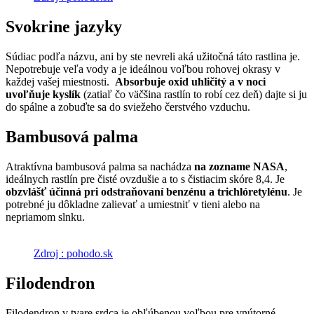
Svokrine jazyky
Súdiac podľa názvu, ani by ste nevreli aká užitočná táto rastlina je.
Nepotrebuje veľa vody a je ideálnou voľbou rohovej okrasy v
každej vašej miestnosti.
Absorbuje oxid uhličitý a v noci
uvoľňuje kyslík
(zatiaľ čo väčšina rastlín to robí cez deň) dajte si ju
do spálne a zobuďte sa do sviežeho čerstvého vzduchu.
Bambusová palma
Atraktívna bambusová palma sa nachádza
na zozname NASA
,
ideálnych rastlín pre čisté ovzdušie a to s čistiacim skóre 8,4. Je
obzvlášť účinná pri odstraňovaní benzénu a trichlóretylénu
. Je
potrebné ju dôkladne zalievať a umiestniť v tieni alebo na
nepriamom slnku.
Zdroj : pohodo.sk
Filodendron
Filodendron v tvare srdca je obľúbenou voľbou pre vnútorné