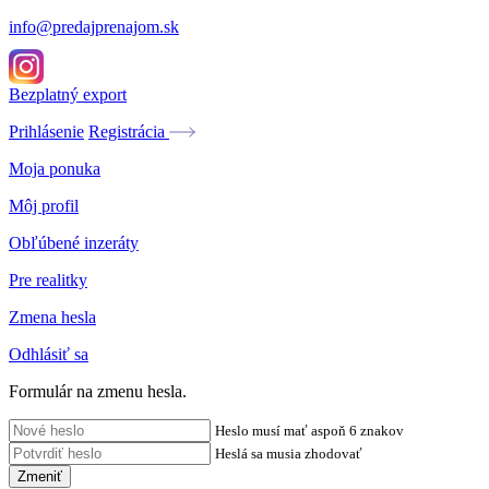
info@predajprenajom.sk
Bezplatný export
Prihlásenie
Registrácia
Moja ponuka
Môj profil
Obľúbené inzeráty
Pre realitky
Zmena hesla
Odhlásiť sa
Formulár na zmenu hesla.
Heslo musí mať aspoň 6 znakov
Heslá sa musia zhodovať
Zmeniť