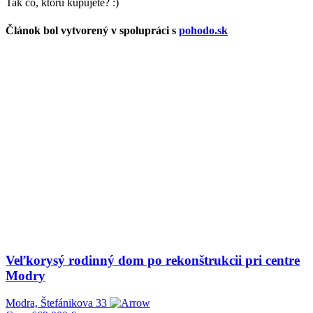
Tak čo, ktorú kupujete? :)
Článok bol vytvorený v spolupráci s
pohodo.sk
Veľkorysý rodinný dom po rekonštrukcii pri centre
Modry
Modra, Štefánikova 33