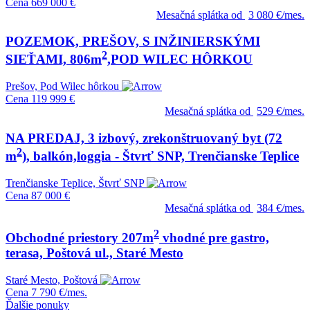
Cena
669 000 €
Mesačná splátka od
3 080 €/mes.
POZEMOK, PREŠOV, S INŽINIERSKÝMI
2
SIEŤAMI, 806m
,POD WILEC HÔRKOU
Prešov, Pod Wilec hôrkou
Cena
119 999 €
Mesačná splátka od
529 €/mes.
NA PREDAJ, 3 izbový, zrekonštruovaný byt (72
2
m
), balkón,loggia - Štvrť SNP, Trenčianske Teplice
Trenčianske Teplice, Štvrť SNP
Cena
87 000 €
Mesačná splátka od
384 €/mes.
2
Obchodné priestory 207m
vhodné pre gastro,
terasa, Poštová ul., Staré Mesto
Staré Mesto, Poštová
Cena
7 790 €/mes.
Ďalšie ponuky