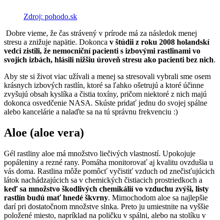
Zdroj: pohodo.sk
Dobre vieme, že čas strávený v prírode má za následok menej
stresu a znižuje napätie. Dokonca
v štúdii z roku 2008 holandskí
vedci zistili, že nemocniční pacienti s izbovými rastlinami vo
svojich izbách, hlásili nižšiu úroveň stresu ako pacienti bez nich
.
Aby ste si život viac užívali a menej sa stresovali vybrali sme osem
krásnych izbových rastlín, ktoré sa ľahko ošetrujú a ktoré účinne
zvyšujú obsah kyslíka a čistia toxíny, pričom niektoré z nich majú
dokonca osvedčenie NASA. Skúste pridať jednu do svojej spálne
alebo kancelárie a nalaďte sa na tú správnu frekvenciu :)
Aloe (aloe vera)
Gél rastliny aloe má množstvo liečivých vlastností. Upokojuje
popáleniny a rezné rany. Pomáha monitorovať aj kvalitu ovzdušia u
vás doma. Rastlina môže pomôcť vyčistiť vzduch od znečisťujúcich
látok nachádzajúcich sa v chemických čistiacich prostriedkoch a
keď sa množstvo škodlivých chemikálií vo vzduchu zvýši, listy
rastlín budú mať hnedé škvrny
. Mimochodom aloe sa najlepšie
darí pri dostatočnom množstve slnka. Preto ju umiestnite na vyššie
položené miesto, napríklad na poličku v spálni, alebo na stolíku v