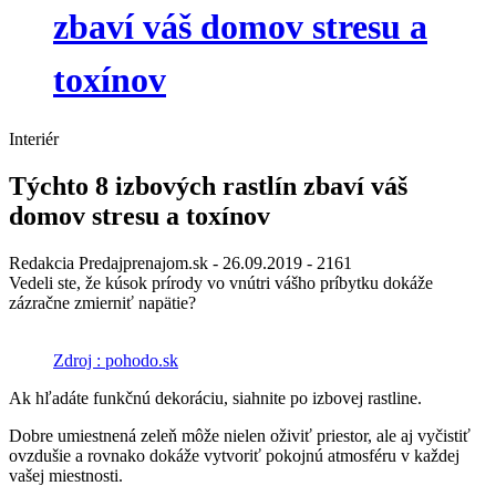
zbaví váš domov stresu a
toxínov
Interiér
Týchto 8 izbových rastlín zbaví váš
domov stresu a toxínov
Redakcia Predajprenajom.sk
- 26.09.2019 -
2161
Vedeli ste, že kúsok prírody vo vnútri vášho príbytku dokáže
zázračne zmierniť napätie?
Zdroj : pohodo.sk
Ak hľadáte funkčnú dekoráciu, siahnite po izbovej rastline.
Dobre umiestnená zeleň môže nielen oživiť priestor, ale aj vyčistiť
ovzdušie a rovnako dokáže vytvoriť pokojnú atmosféru v každej
vašej miestnosti.