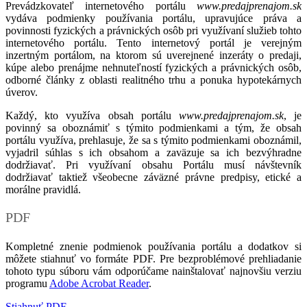
Prevádzkovateľ internetového portálu
www.predajprenajom.sk
vydáva podmienky používania portálu, upravujúce práva a
povinnosti fyzických a právnických osôb pri využívaní služieb tohto
internetového portálu. Tento internetový portál je verejným
inzertným portálom, na ktorom sú uverejnené inzeráty o predaji,
kúpe alebo prenájme nehnuteľností fyzických a právnických osôb,
odborné články z oblasti realitného trhu a ponuka hypotekárnych
úverov.
Každý, kto využíva obsah portálu
www.predajprenajom.sk
, je
povinný sa oboznámiť s týmito podmienkami a tým, že obsah
portálu využíva, prehlasuje, že sa s týmito podmienkami oboznámil,
vyjadril súhlas s ich obsahom a zaväzuje sa ich bezvýhradne
dodržiavať. Pri využívaní obsahu Portálu musí návštevník
dodržiavať taktiež všeobecne záväzné právne predpisy, etické a
morálne pravidlá.
PDF
Kompletné znenie podmienok používania portálu a dodatkov si
môžete stiahnuť vo formáte PDF. Pre bezproblémové prehliadanie
tohoto typu súboru vám odporúčame nainštalovať najnovšiu verziu
programu
Adobe Acrobat Reader
.
Stiahnuť PDF