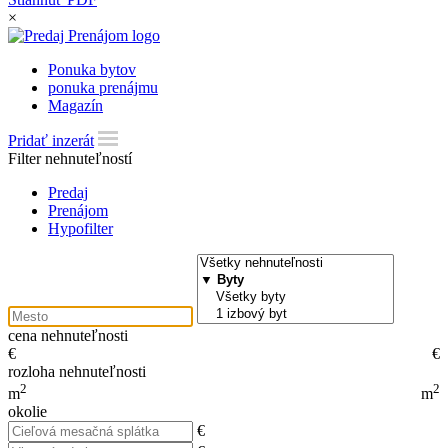
×
Ponuka bytov
ponuka prenájmu
Magazín
Pridať inzerát
Filter nehnuteľností
Predaj
Prenájom
Hypofilter
cena nehnuteľnosti
€
€
rozloha nehnuteľnosti
2
2
m
m
okolie
€