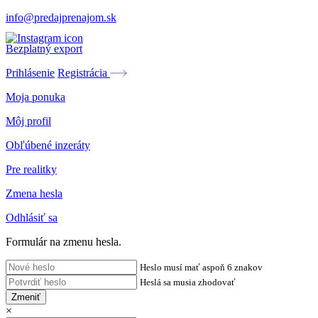
info@predajprenajom.sk
Bezplatný export
Prihlásenie
Registrácia
Moja ponuka
Môj profil
Obľúbené inzeráty
Pre realitky
Zmena hesla
Odhlásiť sa
Formulár na zmenu hesla.
Heslo musí mať aspoň 6 znakov
Heslá sa musia zhodovať
Zmeniť
×