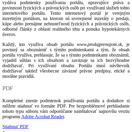
vydáva podmienky používania portálu, upravujúce práva a
povinnosti fyzických a právnických osôb pri využívaní služieb tohto
internetového portálu. Tento internetový portál je verejným
inzertným portálom, na ktorom sú uverejnené inzeráty o predaji,
kúpe alebo prenájme nehnuteľností fyzických a právnických osôb,
odborné články z oblasti realitného trhu a ponuka hypotekárnych
úverov.
Každý, kto využíva obsah portálu
www.predajprenajom.sk
, je
povinný sa oboznámiť s týmito podmienkami a tým, že obsah
portálu využíva, prehlasuje, že sa s týmito podmienkami oboznámil,
vyjadril súhlas s ich obsahom a zaväzuje sa ich bezvýhradne
dodržiavať. Pri využívaní obsahu Portálu musí návštevník
dodržiavať taktiež všeobecne záväzné právne predpisy, etické a
morálne pravidlá.
PDF
Kompletné znenie podmienok používania portálu a dodatkov si
môžete stiahnuť vo formáte PDF. Pre bezproblémové prehliadanie
tohoto typu súboru vám odporúčame nainštalovať najnovšiu verziu
programu
Adobe Acrobat Reader
.
Stiahnuť PDF
×