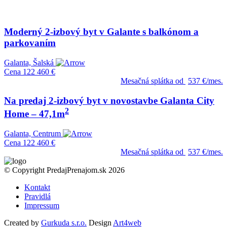
Moderný 2-izbový byt v Galante s balkónom a
parkovaním
Galanta, Šalská
Cena
122 460 €
Mesačná splátka od
537 €/mes.
Na predaj 2-izbový byt v novostavbe Galanta City
2
Home – 47,1m
Galanta, Centrum
Cena
122 460 €
Mesačná splátka od
537 €/mes.
© Copyright PredajPrenajom.sk 2026
Kontakt
Pravidlá
Impressum
Created by
Gurkuda s.r.o.
Design
Art4web