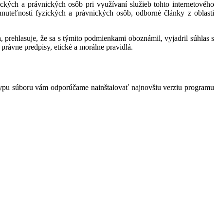
kých a právnických osôb pri využívaní služieb tohto internetového
hnuteľností fyzických a právnických osôb, odborné články z oblasti
 prehlasuje, že sa s týmito podmienkami oboznámil, vyjadril súhlas s
právne predpisy, etické a morálne pravidlá.
typu súboru vám odporúčame nainštalovať najnovšiu verziu programu