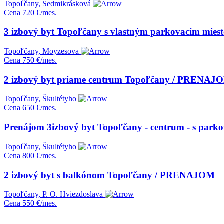
Topoľčany, Sedmikrásková
Cena
720 €/mes.
3 izbový byt Topoľčany s vlastným parkovacím m
Topoľčany, Moyzesova
Cena
750 €/mes.
2 izbový byt priame centrum Topoľčany / PRENAJ
Topoľčany, Škultétyho
Cena
650 €/mes.
Prenájom 3izbový byt Topoľčany - centrum - s park
Topoľčany, Škultétyho
Cena
800 €/mes.
2 izbový byt s balkónom Topoľčany / PRENAJOM
Topoľčany, P. O. Hviezdoslava
Cena
550 €/mes.