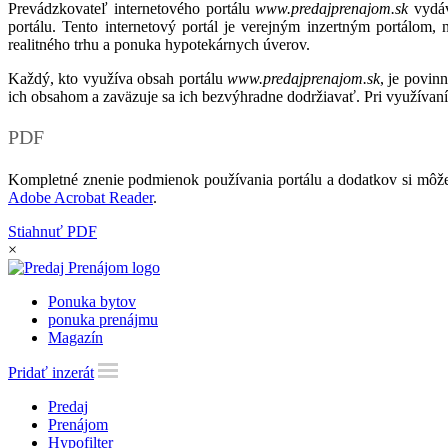
Prevádzkovateľ internetového portálu
www.predajprenajom.sk
vydáv
portálu. Tento internetový portál je verejným inzertným portálom,
realitného trhu a ponuka hypotekárnych úverov.
Každý, kto využíva obsah portálu
www.predajprenajom.sk
, je povin
ich obsahom a zaväzuje sa ich bezvýhradne dodržiavať. Pri využívaní
PDF
Kompletné znenie podmienok používania portálu a dodatkov si môže
Adobe Acrobat Reader
.
Stiahnuť PDF
×
Ponuka bytov
ponuka prenájmu
Magazín
Pridať inzerát
Predaj
Prenájom
Hypofilter