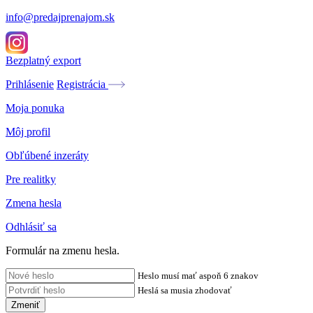
info@predajprenajom.sk
Bezplatný export
Prihlásenie
Registrácia
Moja ponuka
Môj profil
Obľúbené inzeráty
Pre realitky
Zmena hesla
Odhlásiť sa
Formulár na zmenu hesla.
Heslo musí mať aspoň 6 znakov
Heslá sa musia zhodovať
Zmeniť