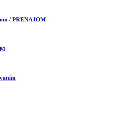
iestom / PRENAJOM
OM
ovaním