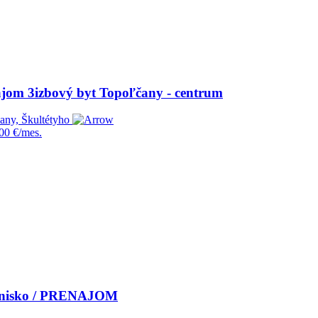
jom 3izbový byt Topoľčany - centrum
any, Škultétyho
00 €/mes.
venisko / PRENAJOM