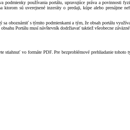
a podmienky používania portálu, upravujúce práva a povinnosti fyzic
 na ktorom sú uverejnené inzeráty o predaji, kúpe alebo prenájme ne
ný sa oboznámiť s týmito podmienkami a tým, že obsah portálu využíva,
 obsahu Portálu musí návštevník dodržiavať taktiež všeobecne záväzné 
te stiahnuť vo formáte PDF. Pre bezproblémové prehliadanie tohoto 