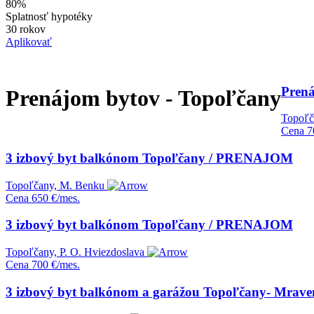
80%
Splatnosť hypotéky
30 rokov
Aplikovať
Prená
Prenájom bytov - Topoľčany
Topoľč
Cena
7
3 izbový byt balkónom Topoľčany / PRENAJOM
Topoľčany, M. Benku
Cena
650 €/mes.
3 izbový byt balkónom Topoľčany / PRENAJOM
Topoľčany, P. O. Hviezdoslava
Cena
700 €/mes.
3 izbový byt balkónom a garážou Topoľčany- Mra