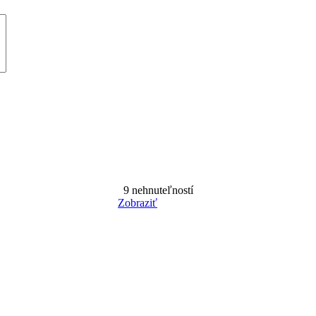
9
nehnuteľností
Zobraziť
Reset Filter