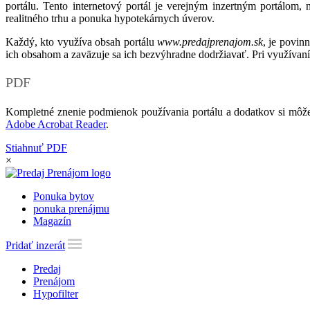
portálu. Tento internetový portál je verejným inzertným portálom,
realitného trhu a ponuka hypotekárnych úverov.
Každý, kto využíva obsah portálu
www.predajprenajom.sk
, je povin
ich obsahom a zaväzuje sa ich bezvýhradne dodržiavať. Pri využívaní
PDF
Kompletné znenie podmienok používania portálu a dodatkov si môže
Adobe Acrobat Reader
.
Stiahnuť PDF
×
Ponuka bytov
ponuka prenájmu
Magazín
Pridať inzerát
Predaj
Prenájom
Hypofilter