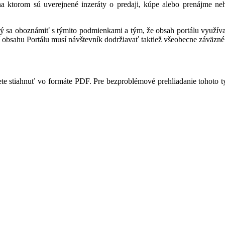
 na ktorom sú uverejnené inzeráty o predaji, kúpe alebo prenájme ne
ný sa oboznámiť s týmito podmienkami a tým, že obsah portálu využíva,
 obsahu Portálu musí návštevník dodržiavať taktiež všeobecne záväzné 
te stiahnuť vo formáte PDF. Pre bezproblémové prehliadanie tohoto 