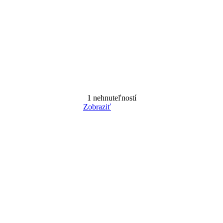
1
nehnuteľností
Zobraziť
Reset Filter