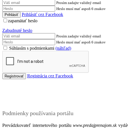
Prosím zadajte validný email
Heslo musí mať aspoň 6 znakov
Prihlásiť cez Facebook
zapamätať heslo
Zabudnuté heslo
Prosím zadajte validný email
Heslo musí mať aspoň 6 znakov
Súhlasím s podmienkami
(náhľad)
Registrácia cez Facebook
Podmienky
Podmienky používania portálu
Prevádzkovateľ internetového portálu
www.predajprenajom.sk
vydáv