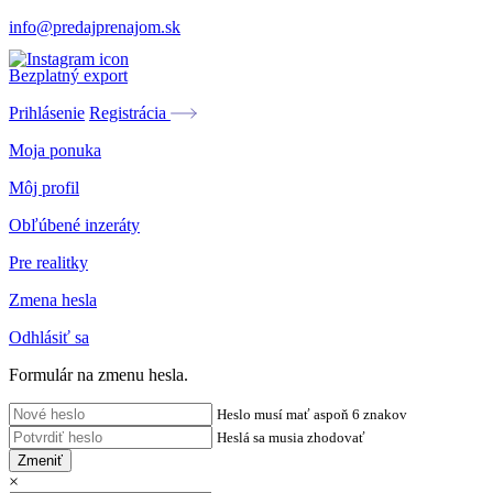
info@predajprenajom.sk
Bezplatný export
Prihlásenie
Registrácia
Moja ponuka
Môj profil
Obľúbené inzeráty
Pre realitky
Zmena hesla
Odhlásiť sa
Formulár na zmenu hesla.
Heslo musí mať aspoň 6 znakov
Heslá sa musia zhodovať
Zmeniť
×