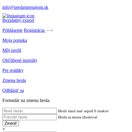
info@predajprenajom.sk
Bezplatný export
Prihlásenie
Registrácia
Moja ponuka
Môj profil
Obľúbené inzeráty
Pre realitky
Zmena hesla
Odhlásiť sa
Formulár na zmenu hesla.
Heslo musí mať aspoň 6 znakov
Heslá sa musia zhodovať
Zmeniť
×