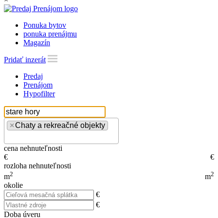
Ponuka bytov
ponuka prenájmu
Magazín
Pridať inzerát
Predaj
Prenájom
Hypofilter
×
Chaty a rekreačné objekty
cena nehnuteľnosti
€
€
rozloha nehnuteľnosti
2
2
m
m
okolie
€
€
Doba úveru