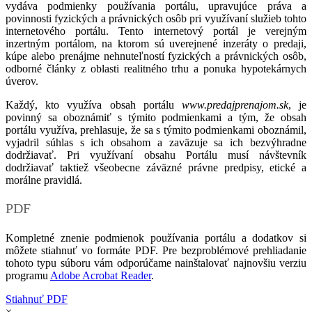
vydáva podmienky používania portálu, upravujúce práva a
povinnosti fyzických a právnických osôb pri využívaní služieb tohto
internetového portálu. Tento internetový portál je verejným
inzertným portálom, na ktorom sú uverejnené inzeráty o predaji,
kúpe alebo prenájme nehnuteľností fyzických a právnických osôb,
odborné články z oblasti realitného trhu a ponuka hypotekárnych
úverov.
Každý, kto využíva obsah portálu
www.predajprenajom.sk
, je
povinný sa oboznámiť s týmito podmienkami a tým, že obsah
portálu využíva, prehlasuje, že sa s týmito podmienkami oboznámil,
vyjadril súhlas s ich obsahom a zaväzuje sa ich bezvýhradne
dodržiavať. Pri využívaní obsahu Portálu musí návštevník
dodržiavať taktiež všeobecne záväzné právne predpisy, etické a
morálne pravidlá.
PDF
Kompletné znenie podmienok používania portálu a dodatkov si
môžete stiahnuť vo formáte PDF. Pre bezproblémové prehliadanie
tohoto typu súboru vám odporúčame nainštalovať najnovšiu verziu
programu
Adobe Acrobat Reader
.
Stiahnuť PDF
×