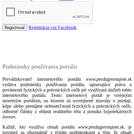
Registrácia cez Facebook
Podmienky
Podmienky používania portálu
Prevádzkovateľ internetového portálu
www.predajprenajom.sk
vydáva podmienky používania portálu, upravujúce práva a
povinnosti fyzických a právnických osôb pri využívaní služieb tohto
internetového portálu. Tento internetový portál je verejným
inzertným portálom, na ktorom sú uverejnené inzeráty o predaji,
kúpe alebo prenájme nehnuteľností fyzických a právnických osôb,
odborné články z oblasti realitného trhu a ponuka hypotekárnych
úverov.
Každý, kto využíva obsah portálu
www.predajprenajom.sk
, je
povinný sa oboznámiť s týmito podmienkami a tým, že obsah