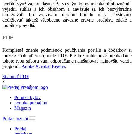
portálu využíva, prehlasuje, že sa s týmito podmienkami oboznámil,
vyjadril súhlas s ich obsahom a zaväzuje sa ich bezvýhradne
dodržiavať. Pri využívaní obsahu Portálu musí návštevník
dodržiavať taktiež všeobecne záväzné právne predpisy, etické a
morálne pravidlá.
PDF
Kompletné znenie podmienok používania portálu a dodatkov si
môžete stiahnuť vo formáte PDF. Pre bezproblémové prehliadanie
tohoto typu súboru vám odporúčame nainštalovať najnovšiu verziu
programu
Adobe Acrobat Reader
.
Stiahnuť PDF
×
Ponuka bytov
ponuka prenájmu
Magazín
Pridať inzerát
Predaj