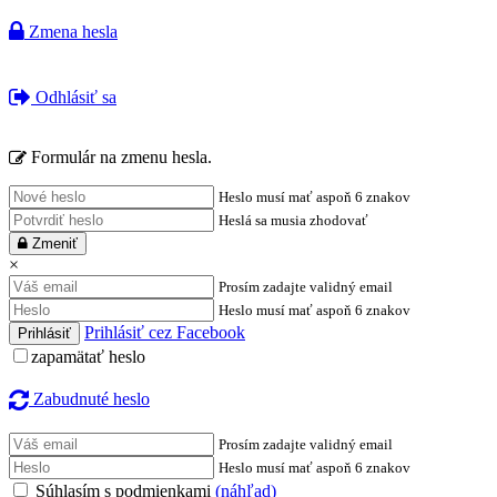
Zmena hesla
Odhlásiť sa
Formulár na zmenu hesla.
Heslo musí mať aspoň 6 znakov
Heslá sa musia zhodovať
Zmeniť
×
Prosím zadajte validný email
Heslo musí mať aspoň 6 znakov
Prihlásiť cez Facebook
zapamätať heslo
Zabudnuté heslo
Prosím zadajte validný email
Heslo musí mať aspoň 6 znakov
Súhlasím s podmienkami
(náhľad)