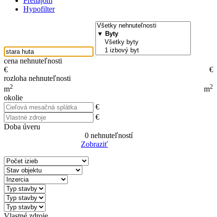
Prenájom
Hypofilter
cena nehnuteľnosti
€
€
rozloha nehnuteľnosti
2
2
m
m
okolie
€
€
Doba úveru
0
nehnuteľností
Zobraziť
Reset Filter
Vlastné zdroje