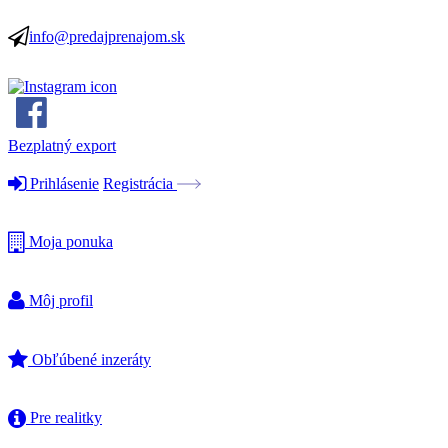
info@predajprenajom.sk
Bezplatný export
Prihlásenie
Registrácia
Moja ponuka
Môj profil
Obľúbené inzeráty
Pre realitky