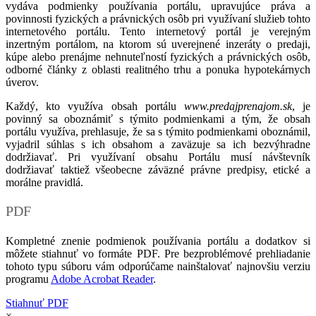
vydáva podmienky používania portálu, upravujúce práva a
povinnosti fyzických a právnických osôb pri využívaní služieb tohto
internetového portálu. Tento internetový portál je verejným
inzertným portálom, na ktorom sú uverejnené inzeráty o predaji,
kúpe alebo prenájme nehnuteľností fyzických a právnických osôb,
odborné články z oblasti realitného trhu a ponuka hypotekárnych
úverov.
Každý, kto využíva obsah portálu
www.predajprenajom.sk
, je
povinný sa oboznámiť s týmito podmienkami a tým, že obsah
portálu využíva, prehlasuje, že sa s týmito podmienkami oboznámil,
vyjadril súhlas s ich obsahom a zaväzuje sa ich bezvýhradne
dodržiavať. Pri využívaní obsahu Portálu musí návštevník
dodržiavať taktiež všeobecne záväzné právne predpisy, etické a
morálne pravidlá.
PDF
Kompletné znenie podmienok používania portálu a dodatkov si
môžete stiahnuť vo formáte PDF. Pre bezproblémové prehliadanie
tohoto typu súboru vám odporúčame nainštalovať najnovšiu verziu
programu
Adobe Acrobat Reader
.
Stiahnuť PDF
×