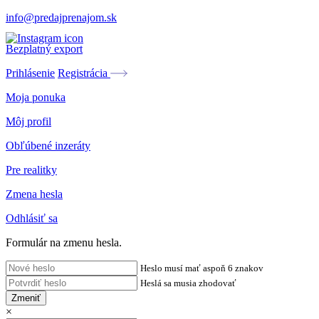
info@predajprenajom.sk
Bezplatný export
Prihlásenie
Registrácia
Moja ponuka
Môj profil
Obľúbené inzeráty
Pre realitky
Zmena hesla
Odhlásiť sa
Formulár na zmenu hesla.
Heslo musí mať aspoň 6 znakov
Heslá sa musia zhodovať
Zmeniť
×