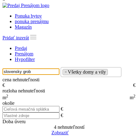
Ponuka bytov
ponuka prenájmu
Magazín
Pridať inzerát
Predaj
Prenájom
Hypofilter
×
Všetky domy a vily
cena nehnuteľnosti
€
€
rozloha nehnuteľnosti
2
2
m
m
okolie
€
€
Doba úveru
4
nehnuteľností
Zobraziť
Reset Filter