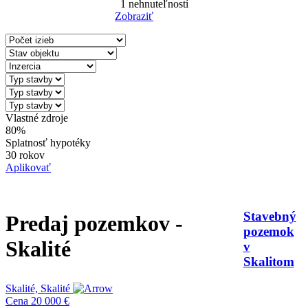
1
nehnuteľností
Zobraziť
Reset Filter
Vlastné zdroje
80%
Splatnosť hypotéky
30 rokov
Aplikovať
Stavebný
Predaj pozemkov -
pozemok
Skalité
v
Skalitom
Skalité, Skalité
Cena
20 000 €