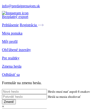
info@predajprenajom.sk
Bezplatný export
Prihlásenie
Registrácia
Moja ponuka
Môj profil
Obľúbené inzeráty
Pre realitky
Zmena hesla
Odhlásiť sa
Formulár na zmenu hesla.
Heslo musí mať aspoň 6 znakov
Heslá sa musia zhodovať
Zmeniť
×