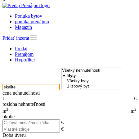
Ponuka bytov
ponuka prenájmu
Magazín
Pridať inzerát
Predaj
Prenájom
Hypofilter
cena nehnuteľnosti
€
€
rozloha nehnuteľnosti
2
2
m
m
okolie
€
€
Doba úveru