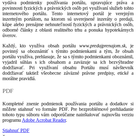
vydáva podmienky používania portálu, upravujúce práva a
povinnosti fyzických a právnických osôb pri využívaní služieb tohto
internetového portálu. Tento internetový portál je verejným
inzertným portálom, na ktorom sú uverejnené inzeráty o predaji,
kúpe alebo prenájme nehnuteľností fyzických a právnických osôb,
odborné články z oblasti realitného trhu a ponuka hypotekárnych
úverov.
Každý, kto využíva obsah portálu
www.predajprenajom.sk
, je
povinný sa oboznámiť s týmito podmienkami a tým, že obsah
portálu využíva, prehlasuje, že sa s týmito podmienkami oboznámil,
vyjadril súhlas s ich obsahom a zaväzuje sa ich bezvýhradne
dodržiavať. Pri využívaní obsahu Portálu musí návštevník
dodržiavať taktiež všeobecne záväzné právne predpisy, etické a
morálne pravidlá.
PDF
Kompletné znenie podmienok používania portálu a dodatkov si
môžete stiahnuť vo formáte PDF. Pre bezproblémové prehliadanie
tohoto typu súboru vám odporúčame nainštalovať najnovšiu verziu
programu
Adobe Acrobat Reader
.
Stiahnuť PDF
×