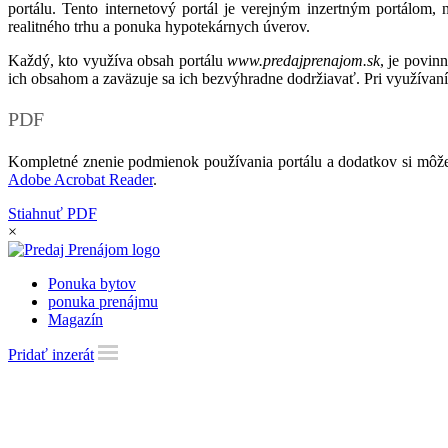
portálu. Tento internetový portál je verejným inzertným portálom,
realitného trhu a ponuka hypotekárnych úverov.
Každý, kto využíva obsah portálu
www.predajprenajom.sk
, je povin
ich obsahom a zaväzuje sa ich bezvýhradne dodržiavať. Pri využívaní
PDF
Kompletné znenie podmienok používania portálu a dodatkov si môže
Adobe Acrobat Reader
.
Stiahnuť PDF
×
Ponuka bytov
ponuka prenájmu
Magazín
Pridať inzerát