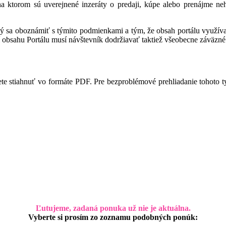
 na ktorom sú uverejnené inzeráty o predaji, kúpe alebo prenájme ne
ný sa oboznámiť s týmito podmienkami a tým, že obsah portálu využíva,
 obsahu Portálu musí návštevník dodržiavať taktiež všeobecne záväzné 
te stiahnuť vo formáte PDF. Pre bezproblémové prehliadanie tohoto 
Ľutujeme, zadaná ponuka už nie je aktuálna.
Vyberte si prosím zo zoznamu podobných ponúk: