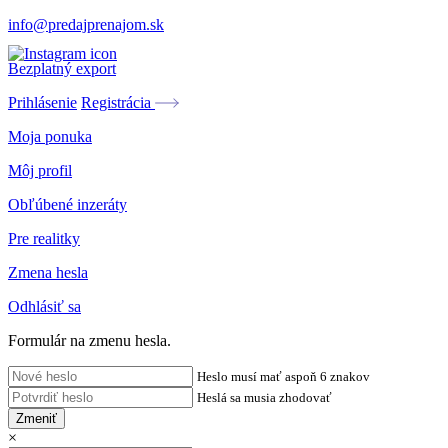
info@predajprenajom.sk
Bezplatný export
Prihlásenie
Registrácia
Moja ponuka
Môj profil
Obľúbené inzeráty
Pre realitky
Zmena hesla
Odhlásiť sa
Formulár na zmenu hesla.
Heslo musí mať aspoň 6 znakov
Heslá sa musia zhodovať
Zmeniť
×