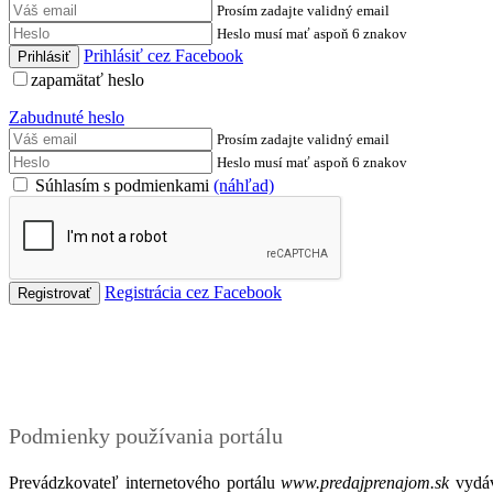
Prosím zadajte validný email
Heslo musí mať aspoň 6 znakov
Prihlásiť cez Facebook
zapamätať heslo
Zabudnuté heslo
Prosím zadajte validný email
Heslo musí mať aspoň 6 znakov
Súhlasím s podmienkami
(náhľad)
Registrácia cez Facebook
Podmienky
Podmienky používania portálu
Prevádzkovateľ internetového portálu
www.predajprenajom.sk
vydáv