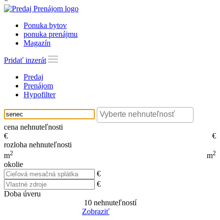
Ponuka bytov
ponuka prenájmu
Magazín
Pridať inzerát
Predaj
Prenájom
Hypofilter
cena nehnuteľnosti
€
€
rozloha nehnuteľnosti
2
2
m
m
okolie
€
€
Doba úveru
10
nehnuteľností
Zobraziť
Reset Filter