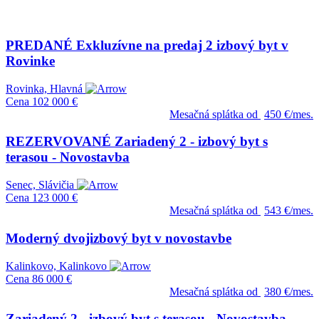
PREDANÉ Exkluzívne na predaj 2 izbový byt v
Rovinke
Rovinka, Hlavná
Cena
102 000 €
Mesačná splátka od
450 €/mes.
REZERVOVANÉ Zariadený 2 - izbový byt s
terasou - Novostavba
Senec, Slávičia
Cena
123 000 €
Mesačná splátka od
543 €/mes.
Moderný dvojizbový byt v novostavbe
Kalinkovo, Kalinkovo
Cena
86 000 €
Mesačná splátka od
380 €/mes.
Zariadený 2 - izbový byt s terasou - Novostavba