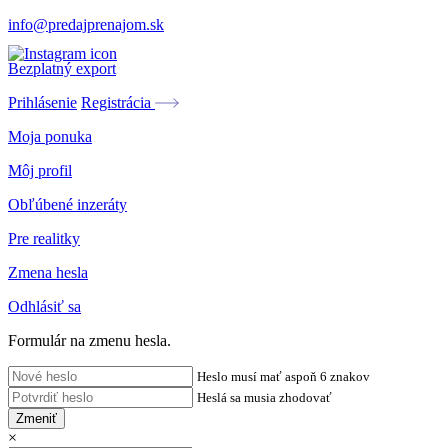
info@predajprenajom.sk
Bezplatný export
Prihlásenie
Registrácia
Moja ponuka
Môj profil
Obľúbené inzeráty
Pre realitky
Zmena hesla
Odhlásiť sa
Formulár na zmenu hesla.
Heslo musí mať aspoň 6 znakov
Heslá sa musia zhodovať
Zmeniť
×