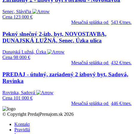
Senec, Slávičia
Cena
123 000 €
Mesačná splátka od
543 €/mes.
Pekný slnečný 2-izb. byt, NOVOSTAVBA,
DUNAJSKÁ LUŽNÁ, Senec, Úzka ulica
Dunajská Lužná, Úzka
Cena
98 000 €
Mesačná splátka od
432 €/mes.
PREDAJ - útulný, zariadený 2 izbový byt, Sadová,
Rovinka
Rovinka, Sadová
Cena
101 000 €
Mesačná splátka od
446 €/mes.
© Copyright PredajPrenajom.sk 2026
Kontakt
Pravidlá