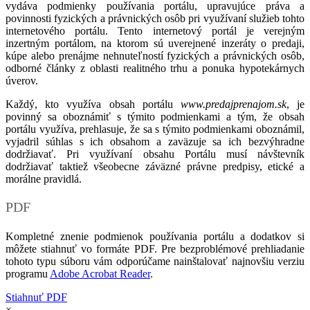
vydáva podmienky používania portálu, upravujúce práva a
povinnosti fyzických a právnických osôb pri využívaní služieb tohto
internetového portálu. Tento internetový portál je verejným
inzertným portálom, na ktorom sú uverejnené inzeráty o predaji,
kúpe alebo prenájme nehnuteľností fyzických a právnických osôb,
odborné články z oblasti realitného trhu a ponuka hypotekárnych
úverov.
Každý, kto využíva obsah portálu
www.predajprenajom.sk
, je
povinný sa oboznámiť s týmito podmienkami a tým, že obsah
portálu využíva, prehlasuje, že sa s týmito podmienkami oboznámil,
vyjadril súhlas s ich obsahom a zaväzuje sa ich bezvýhradne
dodržiavať. Pri využívaní obsahu Portálu musí návštevník
dodržiavať taktiež všeobecne záväzné právne predpisy, etické a
morálne pravidlá.
PDF
Kompletné znenie podmienok používania portálu a dodatkov si
môžete stiahnuť vo formáte PDF. Pre bezproblémové prehliadanie
tohoto typu súboru vám odporúčame nainštalovať najnovšiu verziu
programu
Adobe Acrobat Reader
.
Stiahnuť PDF
×