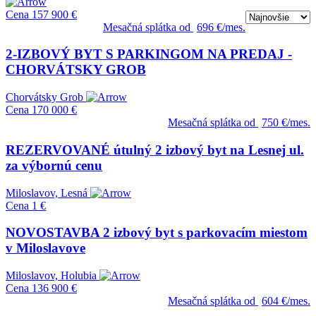
Cena
157 900 €
Mesačná splátka od
696 €/mes.
2-IZBOVÝ BYT S PARKINGOM NA PREDAJ -
CHORVÁTSKY GROB
Chorvátsky Grob
Cena
170 000 €
Mesačná splátka od
750 €/mes.
REZERVOVANÉ útulný 2 izbový byt na Lesnej ul.
za výbornú cenu
Miloslavov, Lesná
Cena
1 €
NOVOSTAVBA 2 izbový byt s parkovacím miestom
v Miloslavove
Miloslavov, Holubia
Cena
136 900 €
Mesačná splátka od
604 €/mes.