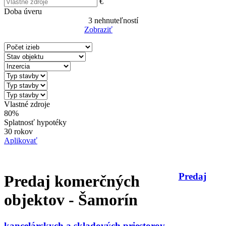
€
Doba úveru
3
nehnuteľností
Zobraziť
Reset Filter
Vlastné zdroje
80%
Splatnosť hypotéky
30 rokov
Aplikovať
Predaj
Predaj komerčných
objektov - Šamorín
kancelárskych a skladových priestorov