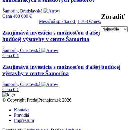
Šamorín, Bratislavská
Zoradiť
Cena
400 000 €
Mesačná splátka od
1 763 €/mes.
Zaujímává investícia s možnosťou ďalšej
budúcej výstavby v centre Šamorína
Šamorín, Čilistovská
Cena
0 €
Zaujímává investícia s možnosťou ďalšej budúcej
výstavby v centre Šamorína
Šamorín, Čilistovská
Cena
0 €
© Copyright PredajPrenajom.sk 2026
Kontakt
Pravidlá
Impressum