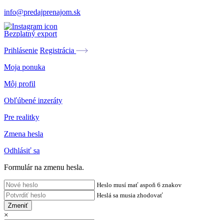
info@predajprenajom.sk
Bezplatný export
Prihlásenie
Registrácia
Moja ponuka
Môj profil
Obľúbené inzeráty
Pre realitky
Zmena hesla
Odhlásiť sa
Formulár na zmenu hesla.
Heslo musí mať aspoň 6 znakov
Heslá sa musia zhodovať
Zmeniť
×