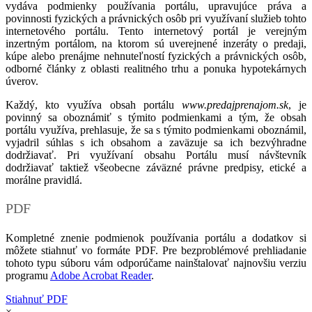
vydáva podmienky používania portálu, upravujúce práva a
povinnosti fyzických a právnických osôb pri využívaní služieb tohto
internetového portálu. Tento internetový portál je verejným
inzertným portálom, na ktorom sú uverejnené inzeráty o predaji,
kúpe alebo prenájme nehnuteľností fyzických a právnických osôb,
odborné články z oblasti realitného trhu a ponuka hypotekárnych
úverov.
Každý, kto využíva obsah portálu
www.predajprenajom.sk
, je
povinný sa oboznámiť s týmito podmienkami a tým, že obsah
portálu využíva, prehlasuje, že sa s týmito podmienkami oboznámil,
vyjadril súhlas s ich obsahom a zaväzuje sa ich bezvýhradne
dodržiavať. Pri využívaní obsahu Portálu musí návštevník
dodržiavať taktiež všeobecne záväzné právne predpisy, etické a
morálne pravidlá.
PDF
Kompletné znenie podmienok používania portálu a dodatkov si
môžete stiahnuť vo formáte PDF. Pre bezproblémové prehliadanie
tohoto typu súboru vám odporúčame nainštalovať najnovšiu verziu
programu
Adobe Acrobat Reader
.
Stiahnuť PDF
×