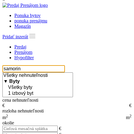
Ponuka bytov
ponuka prenájmu
Magazín
Pridať inzerát
Predaj
Prenájom
Hypofilter
cena nehnuteľnosti
€
€
rozloha nehnuteľnosti
2
2
m
m
okolie
€