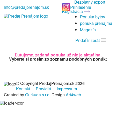
Bezplatný export
info@predajprenajom.sk
Prihlásenie
Registrácia
Ponuka bytov
ponuka prenájmu
Magazín
Pridať inzerát
Ľutujeme, zadaná ponuka už nie je aktuálna.
Vyberte si prosím zo zoznamu podobných ponúk:
© Copyright PredajPrenajom.sk 2026
Kontakt
Pravidlá
Impressum
Created by
Gurkuda s.r.o.
Design
Art4web