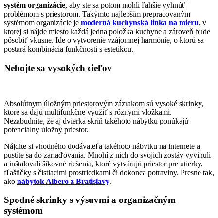
systém organizácie
, aby ste sa potom mohli ľahšie vyhnúť
problémom s priestorom. Takýmto najlepším prepracovaným
systémom organizácie je
moderná kuchynská linka na mieru
, v
ktorej si nájde miesto každá jedna položka kuchyne a zároveň bude
pôsobiť vkusne. Ide o vytvorenie vzájomnej harmónie, o ktorú sa
postará kombinácia funkčnosti s estetikou.
Nebojte sa vysokých cieľov
Absolútnym úložným priestorovým zázrakom sú vysoké skrinky,
ktoré sa dajú multifunkčne využiť s rôznymi vložkami.
Nezabudnite, že aj dvierka skríň takéhoto nábytku ponúkajú
potenciálny úložný priestor.
Nájdite si vhodného dodávateľa takéhoto nábytku na internete a
pustite sa do zariaďovania. Mnohí z nich do svojich zostáv vyvinuli
a inštalovali šikovné riešenia, ktoré vytvárajú priestor pre utierky,
fľaštičky s čistiacimi prostriedkami či dokonca potraviny. Presne tak,
ako
nábytok Albero z Bratislavy
.
Spodné skrinky s výsuvmi a organizačným
systémom