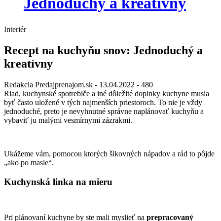
Jednoduchý a kreatívny
Interiér
Recept na kuchyňu snov: Jednoduchý a
kreatívny
Redakcia Predajprenajom.sk
- 13.04.2022 -
480
Riad, kuchynské spotrebiče a iné dôležité doplnky kuchyne musia
byť často uložené v tých najmenších priestoroch. To nie je vždy
jednoduché, preto je nevyhnutné správne naplánovať kuchyňu a
vybaviť ju malými vesmírnymi zázrakmi.
Ukážeme vám, pomocou ktorých šikovných nápadov a rád to pôjde
„ako po masle“.
Kuchynská linka na mieru
Pri plánovaní kuchyne by ste mali myslieť na
prepracovaný