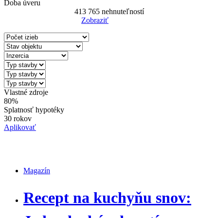
Doba úveru
413 765
nehnuteľností
Zobraziť
Reset Filter
Vlastné zdroje
80%
Splatnosť hypotéky
30 rokov
Aplikovať
Magazín
Magazín
Recept na kuchyňu snov: