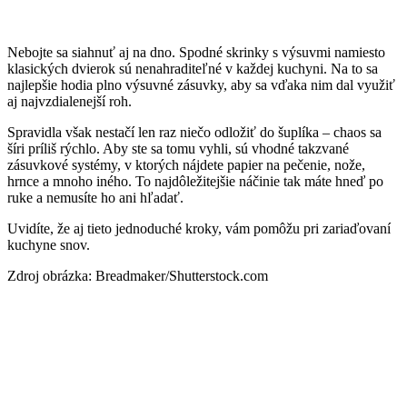
Nebojte sa siahnuť aj na dno. Spodné skrinky s výsuvmi namiesto
klasických dvierok sú nenahraditeľné v každej kuchyni. Na to sa
najlepšie hodia plno výsuvné zásuvky, aby sa vďaka nim dal využiť
aj najvzdialenejší roh.
Spravidla však nestačí len raz niečo odložiť do šuplíka – chaos sa
šíri príliš rýchlo. Aby ste sa tomu vyhli, sú vhodné takzvané
zásuvkové systémy, v ktorých nájdete papier na pečenie, nože,
hrnce a mnoho iného. To najdôležitejšie náčinie tak máte hneď po
ruke a nemusíte ho ani hľadať.
Uvidíte, že aj tieto jednoduché kroky, vám pomôžu pri zariaďovaní
kuchyne snov.
Zdroj obrázka: Breadmaker/Shutterstock.com