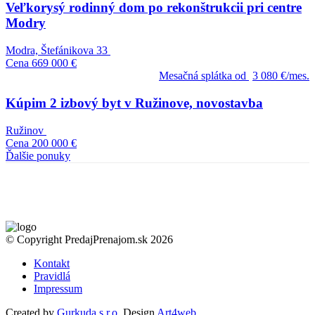
Veľkorysý rodinný dom po rekonštrukcii pri centre
Modry
Modra, Štefánikova 33
Cena
669 000 €
Mesačná splátka od
3 080 €/mes.
Kúpim 2 izbový byt v Ružinove, novostavba
Ružinov
Cena
200 000 €
Ďalšie ponuky
© Copyright PredajPrenajom.sk 2026
Kontakt
Pravidlá
Impressum
Created by
Gurkuda s.r.o.
Design
Art4web