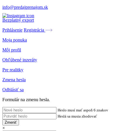
info@predajprenajom.sk
Bezplatný export
Prihlásenie
Registrácia
Moja ponuka
Môj profil
Obľúbené inzeráty
Pre realitky
Zmena hesla
Odhlásiť sa
Formulár na zmenu hesla.
Heslo musí mať aspoň 6 znakov
Heslá sa musia zhodovať
Zmeniť
×