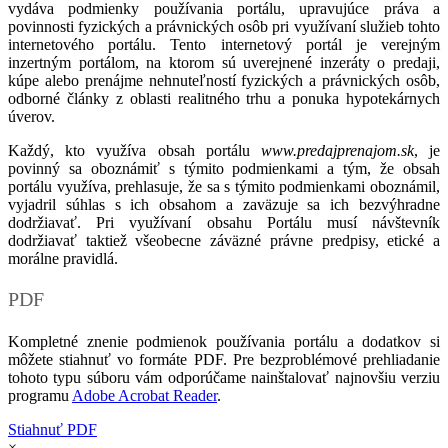
vydáva podmienky používania portálu, upravujúce práva a
povinnosti fyzických a právnických osôb pri využívaní služieb tohto
internetového portálu. Tento internetový portál je verejným
inzertným portálom, na ktorom sú uverejnené inzeráty o predaji,
kúpe alebo prenájme nehnuteľností fyzických a právnických osôb,
odborné články z oblasti realitného trhu a ponuka hypotekárnych
úverov.
Každý, kto využíva obsah portálu
www.predajprenajom.sk
, je
povinný sa oboznámiť s týmito podmienkami a tým, že obsah
portálu využíva, prehlasuje, že sa s týmito podmienkami oboznámil,
vyjadril súhlas s ich obsahom a zaväzuje sa ich bezvýhradne
dodržiavať. Pri využívaní obsahu Portálu musí návštevník
dodržiavať taktiež všeobecne záväzné právne predpisy, etické a
morálne pravidlá.
PDF
Kompletné znenie podmienok používania portálu a dodatkov si
môžete stiahnuť vo formáte PDF. Pre bezproblémové prehliadanie
tohoto typu súboru vám odporúčame nainštalovať najnovšiu verziu
programu
Adobe Acrobat Reader
.
Stiahnuť PDF
×