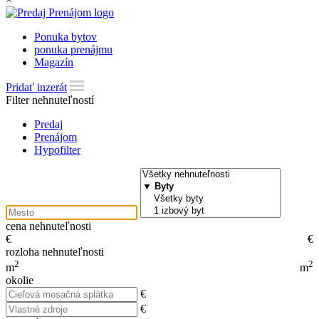
Ponuka bytov
ponuka prenájmu
Magazín
Pridať inzerát
Filter nehnuteľností
Predaj
Prenájom
Hypofilter
cena nehnuteľnosti
€
€
rozloha nehnuteľnosti
2
2
m
m
okolie
€
€