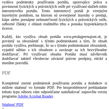
vydáva podmienky používania portálu, upravujúce práva a
povinnosti fyzických a právnických osôb pri využívaní služieb tohto
internetového portálu. Tento internetový portál je verejným
inzertným portálom, na ktorom sú uverejnené inzeráty o predaji,
kúpe alebo prenájme nehnuteľností fyzických a právnických osôb,
odborné články z oblasti realitného trhu a ponuka hypotekárnych
úverov.
Každý, kto využíva obsah portálu
www.predajprenajom.sk
, je
povinný sa oboznámiť s týmito podmienkami a tým, že obsah
portálu využíva, prehlasuje, že sa s týmito podmienkami oboznámil,
vyjadril súhlas s ich obsahom a zaväzuje sa ich bezvýhradne
dodržiavať. Pri využívaní obsahu Portálu musí návštevník
dodržiavať taktiež všeobecne záväzné právne predpisy, etické a
morálne pravidlá.
PDF
Kompletné znenie podmienok používania portálu a dodatkov si
môžete stiahnuť vo formáte PDF. Pre bezproblémové prehliadanie
tohoto typu súboru vám odporúčame nainštalovať najnovšiu verziu
programu
Adobe Acrobat Reader
.
Stiahnuť PDF
×