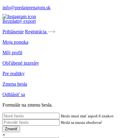
info@predajprenajom.sk
Bezplatný export
Prihlásenie
Registrácia
Moja ponuka
Môj profil
Obľúbené inzeráty
Pre realitky
Zmena hesla
Odhlásiť sa
Formulár na zmenu hesla.
Heslo musí mať aspoň 6 znakov
Heslá sa musia zhodovať
Zmeniť
×