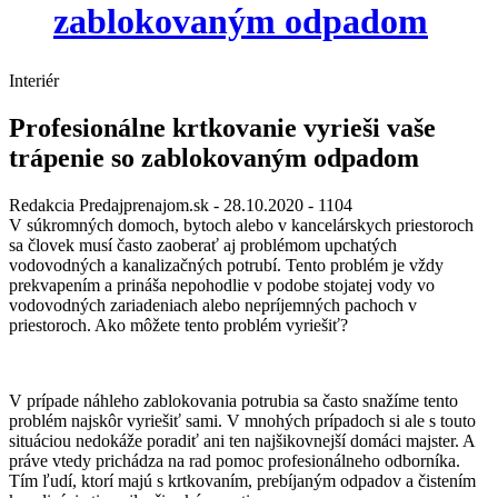
zablokovaným odpadom
Interiér
Profesionálne krtkovanie vyrieši vaše
trápenie so zablokovaným odpadom
Redakcia Predajprenajom.sk
- 28.10.2020 -
1104
V súkromných domoch, bytoch alebo v kancelárskych priestoroch
sa človek musí často zaoberať aj problémom upchatých
vodovodných a kanalizačných potrubí. Tento problém je vždy
prekvapením a prináša nepohodlie v podobe stojatej vody vo
vodovodných zariadeniach alebo nepríjemných pachoch v
priestoroch. Ako môžete tento problém vyriešiť?
V prípade náhleho zablokovania potrubia sa často snažíme tento
problém najskôr vyriešiť sami. V mnohých prípadoch si ale s touto
situáciou nedokáže poradiť ani ten najšikovnejší domáci majster. A
práve vtedy prichádza na rad pomoc profesionálneho odborníka.
Tím ľudí, ktorí majú s krtkovaním, prebíjaným odpadov a čistením