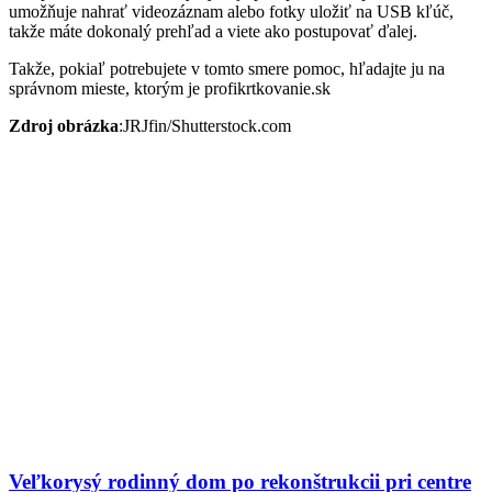
umožňuje nahrať videozáznam alebo fotky uložiť na USB kľúč,
takže máte dokonalý prehľad a viete ako postupovať ďalej.
Takže, pokiaľ potrebujete v tomto smere pomoc, hľadajte ju na
správnom mieste, ktorým je profikrtkovanie.sk
Zdroj obrázka
:JRJfin/Shutterstock.com
Veľkorysý rodinný dom po rekonštrukcii pri centre