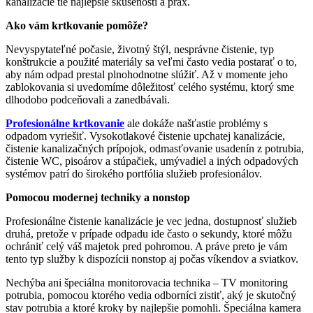
kanalizácie tie najlepšie skúsenosti a prax.
Ako vám krtkovanie pomôže?
Nevyspytateľné počasie, životný štýl, nesprávne čistenie, typ
konštrukcie a použité materiály sa veľmi často vedia postarať o to,
aby nám odpad prestal plnohodnotne slúžiť. Až v momente jeho
zablokovania si uvedomíme dôležitosť celého systému, ktorý sme
dlhodobo podceňovali a zanedbávali.
Profesionálne krtkovanie
ale dokáže našťastie problémy s
odpadom vyriešiť. Vysokotlakové čistenie upchatej kanalizácie,
čistenie kanalizačných prípojok, odmasťovanie usadenín z potrubia,
čistenie WC, pisoárov a stúpačiek, umývadiel a iných odpadových
systémov patrí do širokého portfólia služieb profesionálov.
Pomocou modernej techniky a nonstop
Profesionálne čistenie kanalizácie je vec jedna, dostupnosť služieb
druhá, pretože v prípade odpadu ide často o sekundy, ktoré môžu
ochrániť celý váš majetok pred pohromou. A práve preto je vám
tento typ služby k dispozícii nonstop aj počas víkendov a sviatkov.
Nechýba ani špeciálna monitorovacia technika – TV monitoring
potrubia, pomocou ktorého vedia odborníci zistiť, aký je skutočný
stav potrubia a ktoré kroky by najlepšie pomohli. Špeciálna kamera