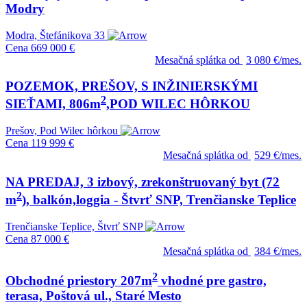
Modry
Modra, Štefánikova 33
Cena
669 000 €
Mesačná splátka od
3 080 €/mes.
POZEMOK, PREŠOV, S INŽINIERSKÝMI
2
SIEŤAMI, 806m
,POD WILEC HÔRKOU
Prešov, Pod Wilec hôrkou
Cena
119 999 €
Mesačná splátka od
529 €/mes.
NA PREDAJ, 3 izbový, zrekonštruovaný byt (72
2
m
), balkón,loggia - Štvrť SNP, Trenčianske Teplice
Trenčianske Teplice, Štvrť SNP
Cena
87 000 €
Mesačná splátka od
384 €/mes.
2
Obchodné priestory 207m
vhodné pre gastro,
terasa, Poštová ul., Staré Mesto