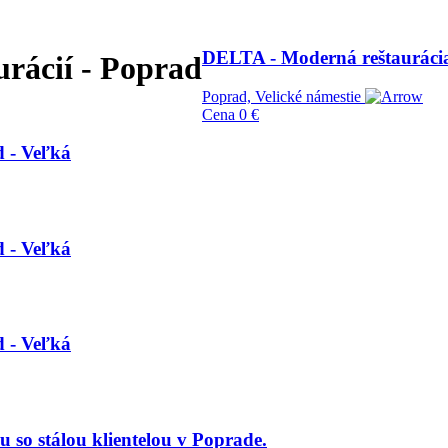
DELTA - Moderná reštaurácia
urácií - Poprad
Poprad, Velické námestie
Cena
0 €
 - Veľká
 - Veľká
 - Veľká
so stálou klientelou v Poprade.