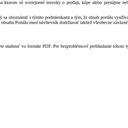
 na ktorom sú uverejnené inzeráty o predaji, kúpe alebo prenájme ne
ný sa oboznámiť s týmito podmienkami a tým, že obsah portálu využíva,
 obsahu Portálu musí návštevník dodržiavať taktiež všeobecne záväzné 
te stiahnuť vo formáte PDF. Pre bezproblémové prehliadanie tohoto 