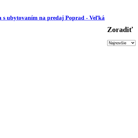
 s ubytovaním na predaj Poprad - Veľká
Zoradiť