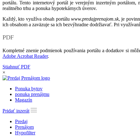
portálu. Tento internetový portál je verejným inzertným portálom,
realitného trhu a ponuka hypotekárnych úverov.
Každý, kto využíva obsah portálu
www.predajprenajom.sk
, je povin
ich obsahom a zaväzuje sa ich bezvýhradne dodržiavať. Pri využívaní
PDF
Kompletné znenie podmienok používania portálu a dodatkov si môže
Adobe Acrobat Reader
.
Stiahnuť PDF
×
Ponuka bytov
ponuka prenájmu
Magazín
Pridať inzerát
Predaj
Prenájom
Hypofilter