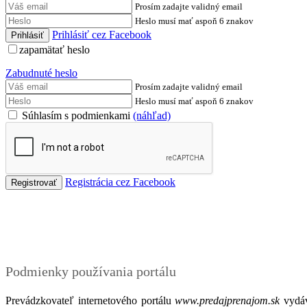
Prosím zadajte validný email
Heslo musí mať aspoň 6 znakov
Prihlásiť cez Facebook
zapamätať heslo
Zabudnuté heslo
Prosím zadajte validný email
Heslo musí mať aspoň 6 znakov
Súhlasím s podmienkami
(náhľad)
Registrácia cez Facebook
Podmienky
Podmienky používania portálu
Prevádzkovateľ internetového portálu
www.predajprenajom.sk
vydáv