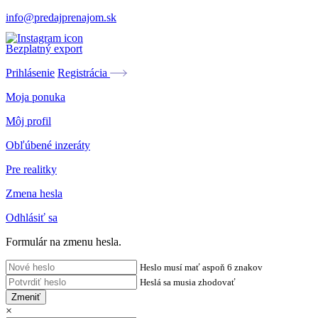
info@predajprenajom.sk
Bezplatný export
Prihlásenie
Registrácia
Moja ponuka
Môj profil
Obľúbené inzeráty
Pre realitky
Zmena hesla
Odhlásiť sa
Formulár na zmenu hesla.
Heslo musí mať aspoň 6 znakov
Heslá sa musia zhodovať
Zmeniť
×