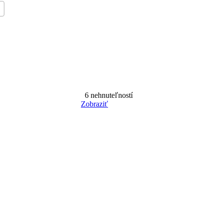
6
nehnuteľností
Zobraziť
Reset Filter